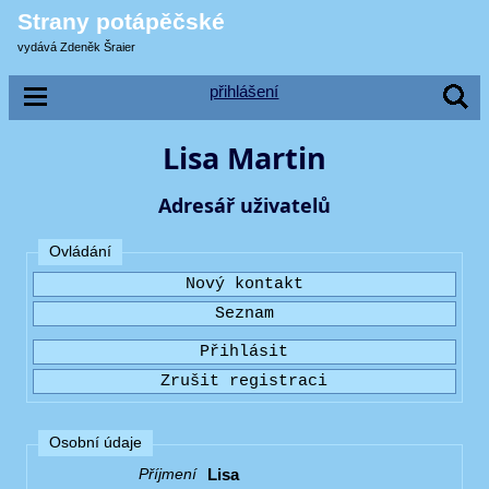
Strany potápěčské
vydává Zdeněk Šraier
přihlášení
Lisa Martin
Adresář uživatelů
Ovládání
Osobní údaje
Lisa
Příjmení