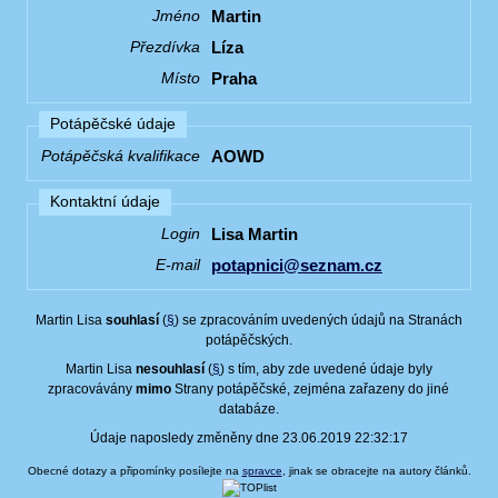
Martin
Jméno
Líza
Přezdívka
Praha
Místo
Potápěčské údaje
AOWD
Potápěčská kvalifikace
Kontaktní údaje
Lisa Martin
Login
potapnici@seznam.cz
E-mail
Martin Lisa
souhlasí
(
§
) se zpracováním uvedených údajů na Stranách
potápěčských.
Martin Lisa
nesouhlasí
(
§
) s tím, aby zde uvedené údaje byly
zpracovávány
mimo
Strany potápěčské, zejména zařazeny do jiné
databáze.
Údaje naposledy změněny dne 23.06.2019 22:32:17
Obecné dotazy a připomínky posílejte na
spravce
, jinak se obracejte na autory článků.