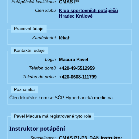
CMAS I**
Potápěčská kvalifikace
Klub sportovních potápěčů
Člen klubu
Hradec Králové
Pracovní údaje
lékař
Zaměstnání
Kontaktní údaje
Macura Pavel
Login
+420-49-5512959
Telefon domů
+420-0608-111799
Telefon do práce
Poznámka
Člen lékařské komise SČP Hyperbarická medicína
Pavel Macura má registrované tyto role
Instruktor potápění
CMAS P1-P3, DAN instruktor
Specializace: