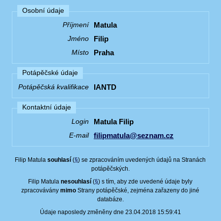
Osobní údaje
Matula
Příjmení
Filip
Jméno
Praha
Místo
Potápěčské údaje
IANTD
Potápěčská kvalifikace
Kontaktní údaje
Matula Filip
Login
filipmatula@seznam.cz
E-mail
Filip Matula
souhlasí
(
§
) se zpracováním uvedených údajů na Stranách
potápěčských.
Filip Matula
nesouhlasí
(
§
) s tím, aby zde uvedené údaje byly
zpracovávány
mimo
Strany potápěčské, zejména zařazeny do jiné
databáze.
Údaje naposledy změněny dne 23.04.2018 15:59:41