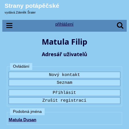
Strany potápěčské
vydává Zdeněk Šraier
přihlášení
Matula Filip
Adresář uživatelů
Ovládání
Podobná jména
Matula Dusan