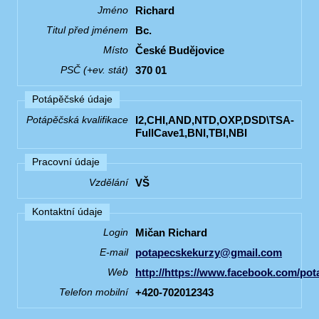
Richard
Jméno
Bc.
Titul před jménem
České Budějovice
Místo
370 01
PSČ (+ev. stát)
Potápěčské údaje
I2,CHI,AND,NTD,OXP,DSD\TSA-
Potápěčská kvalifikace
FullCave1,BNI,TBI,NBI
Pracovní údaje
VŠ
Vzdělání
Kontaktní údaje
Mičan Richard
Login
potapecskekurzy@gmail.com
E-mail
http://https://www.facebook.com/po
Web
+420-702012343
Telefon mobilní