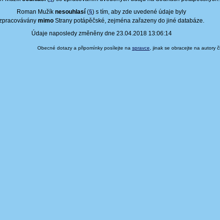
Roman Mužík
nesouhlasí
(
§
) s tím, aby zde uvedené údaje byly
zpracovávány
mimo
Strany potápěčské, zejména zařazeny do jiné databáze.
Údaje naposledy změněny dne 23.04.2018 13:06:14
Obecné dotazy a připomínky posílejte na
spravce
, jinak se obracejte na autory 