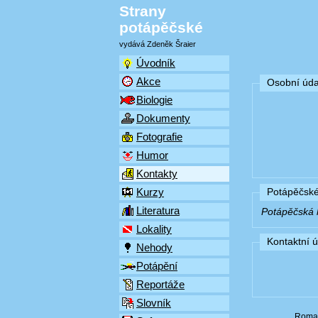
Strany
potápěčské
vydává Zdeněk Šraier
Úvodník
Akce
Osobní úda
Biologie
Dokumenty
Fotografie
Humor
Kontakty
Kurzy
Potápěčské
Literatura
Potápěčská k
Lokality
Kontaktní 
Nehody
Potápění
Reportáže
Slovník
Roma