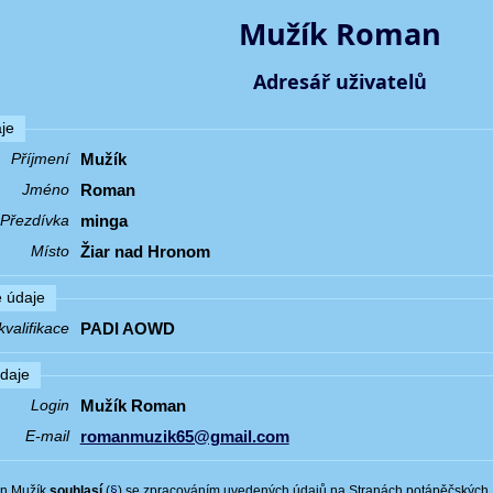
Mužík Roman
Adresář uživatelů
je
Mužík
Příjmení
Roman
Jméno
minga
Přezdívka
Žiar nad Hronom
Místo
 údaje
PADI AOWD
valifikace
údaje
Mužík Roman
Login
romanmuzik65@gmail.com
E-mail
n Mužík
souhlasí
(
§
) se zpracováním uvedených údajů na Stranách potápěčských.