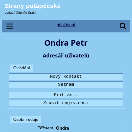
Strany potápěčské
vydává Zdeněk Šraier
přihlášení
Ondra Petr
Adresář uživatelů
Ovládání
Osobní údaje
Ondra
Příjmení