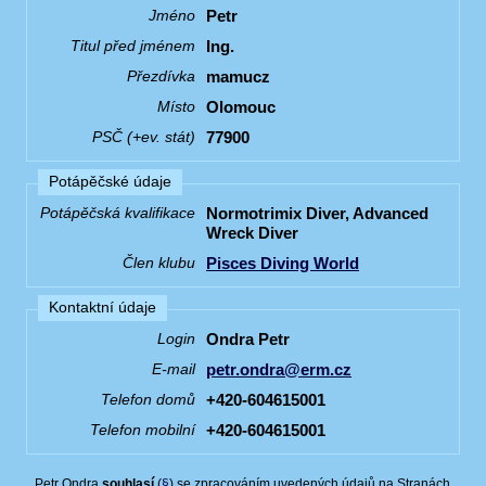
Petr
Jméno
Ing.
Titul před jménem
mamucz
Přezdívka
Olomouc
Místo
77900
PSČ (+ev. stát)
Potápěčské údaje
Normotrimix Diver, Advanced
Potápěčská kvalifikace
Wreck Diver
Pisces Diving World
Člen klubu
Kontaktní údaje
Ondra Petr
Login
petr.ondra@erm.cz
E-mail
+420-604615001
Telefon domů
+420-604615001
Telefon mobilní
Petr Ondra
souhlasí
(
§
) se zpracováním uvedených údajů na Stranách