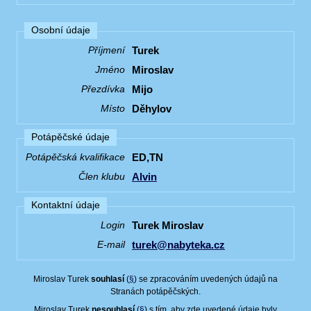
Osobní údaje
Turek
Příjmení
Miroslav
Jméno
Mijo
Přezdívka
Děhylov
Místo
Potápěčské údaje
ED,TN
Potápěčská kvalifikace
Alvin
Člen klubu
Kontaktní údaje
Turek Miroslav
Login
turek@nabyteka.cz
E-mail
Miroslav Turek
souhlasí
(
§
) se zpracováním uvedených údajů na
Stranách potápěčských.
Miroslav Turek
nesouhlasí
(
§
) s tím, aby zde uvedené údaje byly