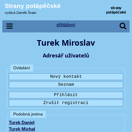
Strany potápěčské
vydává Zdeněk Šraier
přihlášení
Turek Miroslav
Adresář uživatelů
Ovládání
Podobná jména
Turek Daniel
Turek Michal