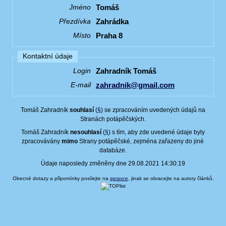
Tomáš
Jméno
Zahrádka
Přezdívka
Praha 8
Místo
Kontaktní údaje
Zahradník Tomáš
Login
zahradnik@gmail.com
E-mail
Tomáš Zahradník
souhlasí
(
§
) se zpracováním uvedených údajů na
Stranách potápěčských.
Tomáš Zahradník
nesouhlasí
(
§
) s tím, aby zde uvedené údaje byly
zpracovávány
mimo
Strany potápěčské, zejména zařazeny do jiné
databáze.
Údaje naposledy změněny dne 29.08.2021 14:30:19
Obecné dotazy a připomínky posílejte na
spravce
, jinak se obracejte na autory článků.