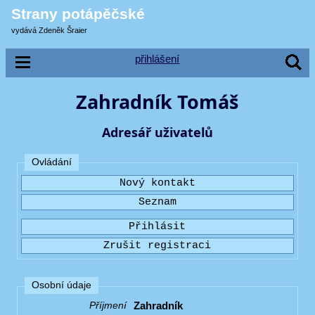
Strany potápěčské
vydává Zdeněk Šraier
přihlášení
Zahradník Tomáš
Adresář uživatelů
Ovládání
Osobní údaje
Zahradník
Příjmení