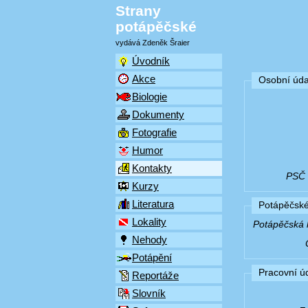
Strany
potápěčské
vydává Zdeněk Šraier
Úvodník
Akce
Osobní úda
Biologie
Dokumenty
Fotografie
Humor
Kontakty
PSČ (
Kurzy
Literatura
Potápěčské
Lokality
Potápěčská k
Nehody
Potápění
Pracovní ú
Reportáže
Slovník