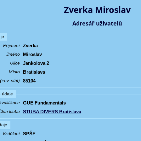
Zverka Miroslav
Adresář uživatelů
je
Zverka
Příjmení
Miroslav
Jméno
Jankolova 2
Ulice
Bratislava
Místo
85104
+ev. stát)
 údaje
GUE Fundamentals
valifikace
STUBA DIVERS Bratislava
Člen klubu
daje
SPŠE
Vzdělání