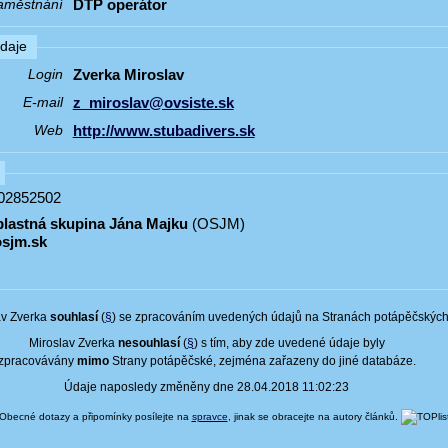
DTP operátor
aměstnání
údaje
Zverka Miroslav
Login
z_miroslav@ovsiste.sk
E-mail
http://www.stubadivers.sk
Web
902852502
lastná skupina Jána Majku
(OSJM)
osjm.sk
av Zverka
souhlasí
(
§
) se zpracováním uvedených údajů na Stranách potápěčských
Miroslav Zverka
nesouhlasí
(
§
) s tím, aby zde uvedené údaje byly
zpracovávány
mimo
Strany potápěčské, zejména zařazeny do jiné databáze.
Údaje naposledy změněny dne 28.04.2018 11:02:23
Obecné dotazy a připomínky posílejte na
spravce
, jinak se obracejte na autory článků.