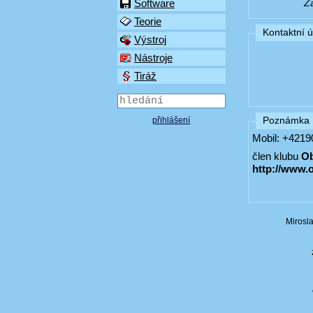
Software
Z
Teorie
Kontaktní 
Výstroj
Nástroje
Tiráž
Poznámka
přihlášení
Mobil: +421
člen klubu
Ob
http://www.
Mirosl