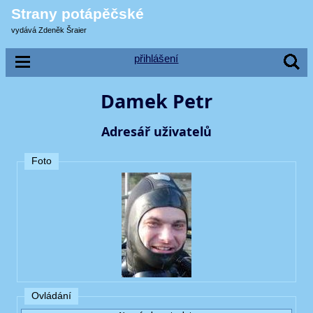
Strany potápěčské
vydává Zdeněk Šraier
přihlášení
Damek Petr
Adresář uživatelů
Foto
Ovládání