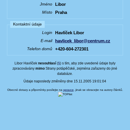
Libor
Jméno
Praha
Místo
Kontaktní údaje
Havlíček Libor
Login
havlicek_libor@centrum.cz
E-mail
+420-604-272301
Telefon domů
Libor Havlíček
nesouhlasí
(
§
) s tím, aby zde uvedené údaje byly
zpracovávány
mimo
Strany potápěčské, zejména zařazeny do jiné
databáze.
Údaje naposledy změněny dne 15.11.2005 19:01:04
Obecné dotazy a připomínky posílejte na
spravce
, jinak se obracejte na autory článků.