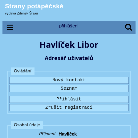
Strany potápěčské
vydává Zdeněk Šraier
přihlášení
Havlíček Libor
Adresář uživatelů
Ovládání
Osobní údaje
Havlíček
Příjmení