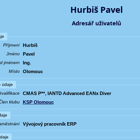
Hurbiš Pavel
Adresář uživatelů
je
Hurbiš
Příjmení
Pavel
Jméno
Ing.
řed jménem
Olomouc
Místo
 údaje
CMAS P**, IANTD Advanced EANx Diver
valifikace
KSP Olomouc
Člen klubu
daje
Vývojový pracovník ERP
aměstnání
údaje