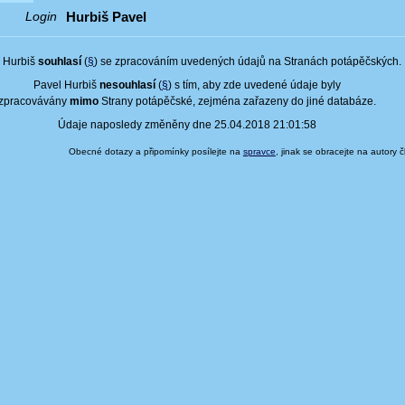
Hurbiš Pavel
Login
 Hurbiš
souhlasí
(
§
) se zpracováním uvedených údajů na Stranách potápěčských.
Pavel Hurbiš
nesouhlasí
(
§
) s tím, aby zde uvedené údaje byly
zpracovávány
mimo
Strany potápěčské, zejména zařazeny do jiné databáze.
Údaje naposledy změněny dne 25.04.2018 21:01:58
Obecné dotazy a připomínky posílejte na
spravce
, jinak se obracejte na autory 