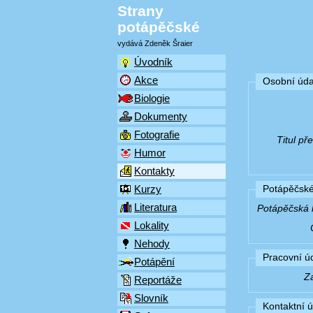
Strany
potápěčské
vydává Zdeněk Šraier
Úvodník
Akce
Osobní úda
Biologie
Dokumenty
Fotografie
Titul p
Humor
Kontakty
Kurzy
Potápěčské
Literatura
Potápěčská k
Lokality
Nehody
Pracovní ú
Potápění
Z
Reportáže
Slovník
Kontaktní 