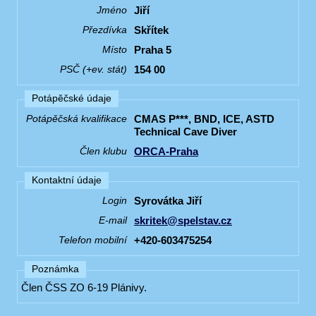
Jiří
Jméno
Skřítek
Přezdívka
Praha 5
Místo
154 00
PSČ (+ev. stát)
Potápěčské údaje
CMAS P***, BND, ICE, ASTD
Potápěčská kvalifikace
Technical Cave Diver
ORCA-Praha
Člen klubu
Kontaktní údaje
Syrovátka Jiří
Login
skritek@spelstav.cz
E-mail
+420-603475254
Telefon mobilní
Poznámka
Člen ČSS ZO 6-19 Plánivy.