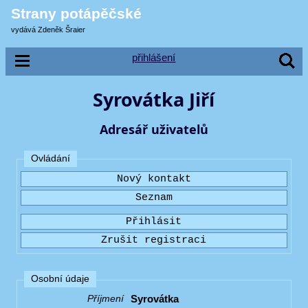
Strany potápěčské
vydává Zdeněk Šraier
přihlášení
Syrovátka Jiří
Adresář uživatelů
Ovládání
Osobní údaje
Syrovátka
Příjmení