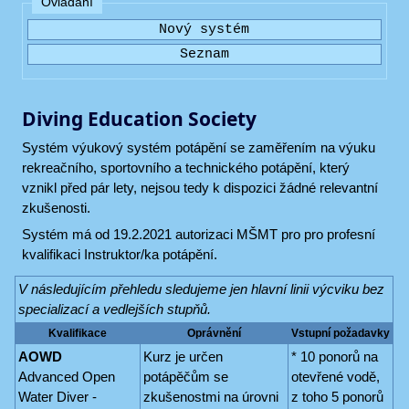
Ovládání
Diving Education Society
Systém výukový systém potápění se zaměřením na výuku
rekreačního, sportovního a technického potápění, který
vznikl před pár lety, nejsou tedy k dispozici žádné relevantní
zkušenosti.
Systém má od 19.2.2021 autorizaci MŠMT pro pro profesní
kvalifikaci Instruktor/ka potápění.
V následujícím přehledu sledujeme jen hlavní linii výcviku bez
specializací a vedlejších stupňů.
Kvalifikace
Oprávnění
Vstupní požadavky
AOWD
Kurz je určen
* 10 ponorů na
Advanced Open
potápěčům se
otevřené vodě,
Water Diver -
zkušenostmi na úrovni
z toho 5 ponorů