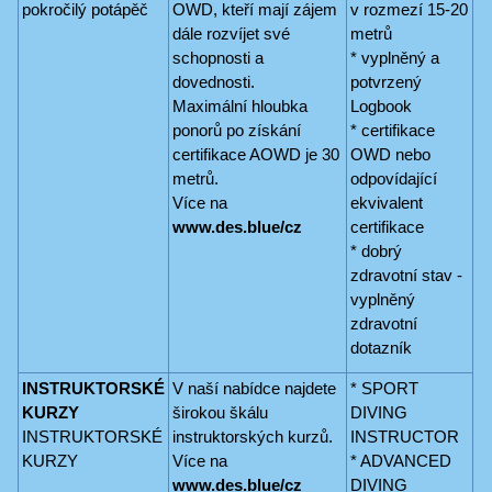
pokročilý potápěč
OWD, kteří mají zájem
v rozmezí 15-20
dále rozvíjet své
metrů
schopnosti a
* vyplněný a
dovednosti.
potvrzený
Maximální hloubka
Logbook
ponorů po získání
* certifikace
certifikace AOWD je 30
OWD nebo
metrů.
odpovídající
Více na
ekvivalent
www.des.blue/cz
certifikace
* dobrý
zdravotní stav -
vyplněný
zdravotní
dotazník
INSTRUKTORSKÉ
V naší nabídce najdete
* SPORT
KURZY
širokou škálu
DIVING
INSTRUKTORSKÉ
instruktorských kurzů.
INSTRUCTOR
KURZY
Více na
* ADVANCED
www.des.blue/cz
DIVING