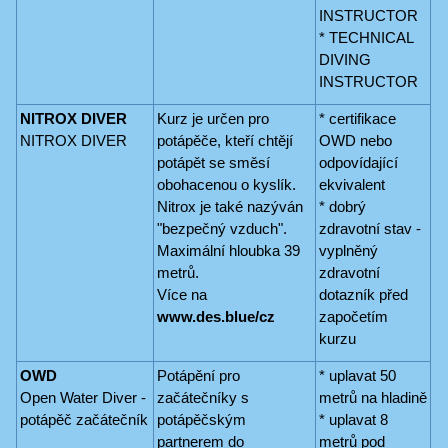
INSTRUCTOR
* TECHNICAL
DIVING
INSTRUCTOR
NITROX DIVER
Kurz je určen pro
* certifikace
NITROX DIVER
potápěče, kteří chtějí
OWD nebo
potápět se směsí
odpovídající
obohacenou o kyslík.
ekvivalent
Nitrox je také nazýván
* dobrý
"bezpečný vzduch".
zdravotní stav -
Maximální hloubka 39
vyplněný
metrů.
zdravotní
Více na
dotazník před
www.des.blue/cz
započetím
kurzu
OWD
Potápění pro
* uplavat 50
Open Water Diver -
začátečníky s
metrů na hladině
potápěč začátečník
potápěčským
* uplavat 8
partnerem do
metrů pod