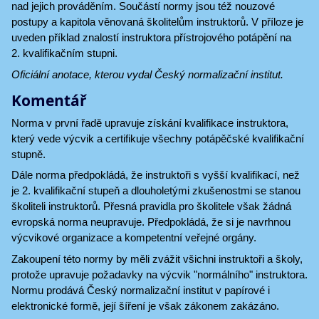
nad jejich prováděním. Součástí normy jsou též nouzové
postupy a kapitola věnovaná školitelům instruktorů. V příloze je
uveden příklad znalostí instruktora přístrojového potápění na
2. kvalifikačním stupni.
Oficiální anotace, kterou vydal Český normalizační institut.
Komentář
Norma v první řadě upravuje získání kvalifikace instruktora,
který vede výcvik a certifikuje všechny potápěčské kvalifikační
stupně.
Dále norma předpokládá, že instruktoři s vyšší kvalifikací, než
je 2. kvalifikační stupeň a dlouholetými zkušenostmi se stanou
školiteli instruktorů. Přesná pravidla pro školitele však žádná
evropská norma neupravuje. Předpokládá, že si je navrhnou
výcvikové organizace a kompetentní veřejné orgány.
Zakoupení této normy by měli zvážit všichni instruktoři a školy,
protože upravuje požadavky na výcvik "normálního" instruktora.
Normu prodává Český normalizační institut v papírové i
elektronické formě, její šíření je však zákonem zakázáno.