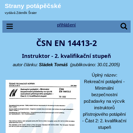
Strany potápěčské
vydává Zdeněk Šraier
přihlášení
ČSN EN 14413-2
Instruktor - 2. kvalifikační stupeň
autor článku:
Sládek Tomáš
(publikováno: 30.01.2005)
Úplný název:
Rekreační potápění -
Minimální
bezpečnostní
požadavky na výcvik
instruktorů
přístrojového potápění
- Část 2: 2. kvalifikační
stupeň