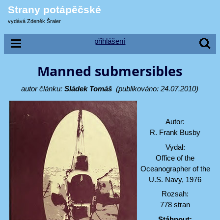
Strany potápěčské
vydává Zdeněk Šraier
přihlášení
Manned submersibles
autor článku:
Sládek Tomáš
(publikováno: 24.07.2010)
Autor:
R. Frank Busby
Vydal:
Office of the
Oceanographer of the
U.S. Navy, 1976
Rozsah:
778 stran
Stáhnout: