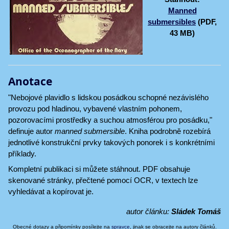
Manned
submersibles
(PDF,
43 MB)
Anotace
"Nebojové plavidlo s lidskou posádkou schopné nezávislého
provozu pod hladinou, vybavené vlastním pohonem,
pozorovacími prostředky a suchou atmosférou pro posádku,"
definuje autor
manned submersible
. Kniha podrobně rozebírá
jednotlivé konstrukční prvky takových ponorek i s konkrétními
příklady.
Kompletní publikaci si můžete stáhnout. PDF obsahuje
skenované stránky, přečtené pomocí OCR, v textech lze
vyhledávat a kopírovat je.
autor článku:
Sládek Tomáš
Obecné dotazy a připomínky posílejte na
spravce
, jinak se obracejte na autory článků.