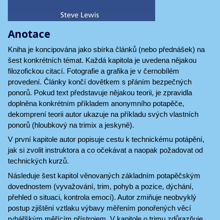
Anotace
Kniha je koncipována jako sbírka článků (nebo přednášek) na
šest konkrétních témat. Každá kapitola je uvedena nějakou
filozofickou citací. Fotografie a grafika je v černobílém
provedení. Články končí dovětkem s přáním bezpečných
ponorů. Pokud text představuje nějakou teorii, je zpravidla
doplněna konkrétním příkladem anonymního potapěče,
dekomprení teorii autor ukazuje na příkladu svých vlastních
ponorů (hloubkový na trimix a jeskyně).
V první kapitole autor popisuje cestu k technickému potápění,
jak si zvolit instruktora a co očekávat a naopak požadovat od
technických kurzů.
Následuje šest kapitol věnovaných základním potapěčským
dovednostem (vyvažování, trim, pohyb a pozice, dýchání,
přehled o situaci, kontrola emocí). Autor zmiňuje neobvyklý
postup zjištění vztlaku výbavy měřením ponořených věcí
rybářškým měřícím přístrojem. V kapitole o trimu zdůrazňuje