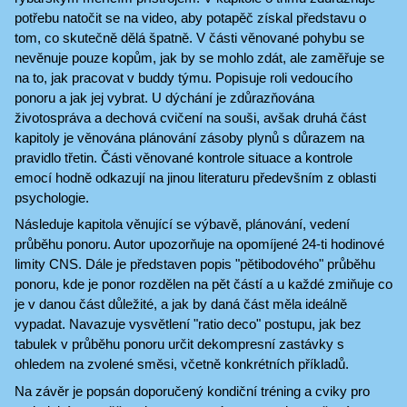
potřebu natočit se na video, aby potapěč získal představu o
tom, co skutečně dělá špatně. V části věnované pohybu se
nevěnuje pouze kopům, jak by se mohlo zdát, ale zaměřuje se
na to, jak pracovat v buddy týmu. Popisuje roli vedoucího
ponoru a jak jej vybrat. U dýchání je zdůrazňována
životospráva a dechová cvičení na souši, avšak druhá část
kapitoly je věnována plánování zásoby plynů s důrazem na
pravidlo třetin. Části věnované kontrole situace a kontrole
emocí hodně odkazují na jinou literaturu předevšním z oblasti
psychologie.
Následuje kapitola věnující se výbavě, plánování, vedení
průběhu ponoru. Autor upozorňuje na opomíjené 24-ti hodinové
limity CNS. Dále je představen popis "pětibodového" průběhu
ponoru, kde je ponor rozdělen na pět částí a u každé zmiňuje co
je v danou část důležité, a jak by daná část měla ideálně
vypadat. Navazuje vysvětlení "ratio deco" postupu, jak bez
tabulek v průběhu ponoru určit dekompresní zastávky s
ohledem na zvolené směsi, včetně konkrétních příkladů.
Na závěr je popsán doporučený kondiční tréning a cviky pro