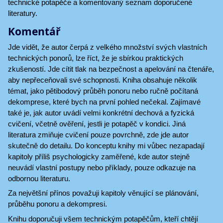
technické potapěče a komentovaný seznam doporučené
literatury.
Komentář
Jde vidět, že autor čerpá z velkého množství svých vlastních
technických ponorů, lze říct, že je sbírkou praktických
zkušeností. Jde cítit tlak na bezpečnost a apelování na čtenáře,
aby nepřeceňovali své schopnosti. Kniha obsahuje několik
témat, jako pětibodový průběh ponoru nebo ručně počítaná
dekomprese, které bych na první pohled nečekal. Zajímavé
také je, jak autor uvádí velmi konkrétní dechová a fyzická
cvičení, včetně ověření, jestli je potapěč v kondici. Jiná
literatura zmiňuje cvičení pouze povrchně, zde jde autor
skutečně do detailu. Do konceptu knihy mi vůbec nezapadají
kapitoly příliš psychologicky zaměřené, kde autor stejně
neuvádí vlastní postupy nebo příklady, pouze odkazuje na
odbornou literaturu.
Za největšní přínos považuji kapitoly věnující se plánování,
průběhu ponoru a dekompresi.
Knihu doporučuji všem technickým potapěčům, kteří chtějí