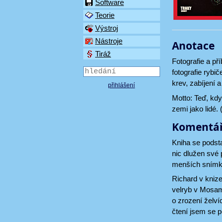
Software
Teorie
Výstroj
Nástroje
Anotace
Tiráž
Fotografie a p
fotografie rybi
krev, zabíjení a
přihlášení
Motto: Teď, když
zemi jako lidé. 
Komentá
Kniha se podsta
nic dlužen své 
menších snímk
Richard v knize
velryb v Mosamb
o zrození želví
čtení jsem se p