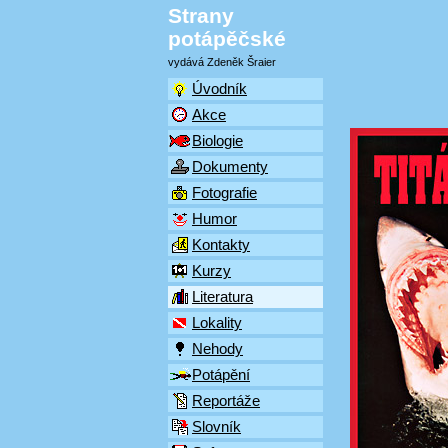
Strany
potápěčské
vydává Zdeněk Šraier
Úvodník
Akce
Biologie
Dokumenty
Fotografie
Humor
Kontakty
Kurzy
Literatura
Lokality
Nehody
Potápění
Reportáže
Slovník