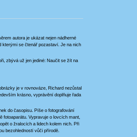
měrem autora je ukázat nejen nádherné
d kterými se čtenář pozastaví. Je na nich
ři, zbývá už jen jediné: Naučit se žít na
obrázky je v rovnováze, Richard nezůstal
ředevším krásno, vyprávění doplňuje řada
nek do časopisu. Píše o fotografování
ně fotoaparátu. Vypravuje o lovcích mant,
opět o žralocích a lidech kolem nich. Při
ou bezohledností vůči přírodě.