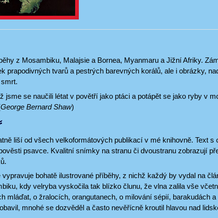
říběhy z Mosambiku, Malajsie a Bornea, Myanmaru a Jižní Afriky. Zá
ček prapodivných tvarů a pestrých barevných korálů, ale i obrázky, na
 smrt.
 jsme se naučili létat v povětří jako ptáci a potápět se jako ryby v mo
(
George Bernard Shaw
)
ř
tně liší od všech velkoformátových publikací v mé knihovně. Text s 
pověsti psavce. Kvalitní snímky na stranu či dvoustranu zobrazují p
ů.
 vypravuje bohatě ilustrované příběhy, z nichž každý by vydal na člá
iku, kdy velryba vyskočila tak blízko člunu, že vlna zalila vše včet
ch mláďat, o žralocích, orangutanech, o milování sépií, barakudách a 
obavil, mnohé se dozvěděl a často nevěřícně kroutil hlavou nad lidsk