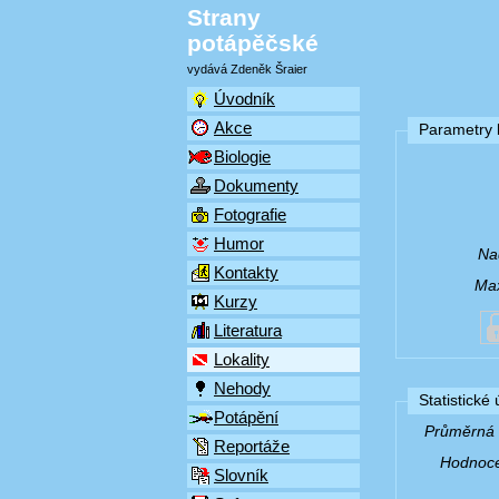
Strany
potápěčské
vydává Zdeněk Šraier
Úvodník
Akce
Parametry l
Biologie
Dokumenty
Fotografie
Humor
Na
Kontakty
Max
Kurzy
Literatura
Lokality
Nehody
Statistické
Potápění
Průměrná v
Reportáže
Hodnocen
Slovník