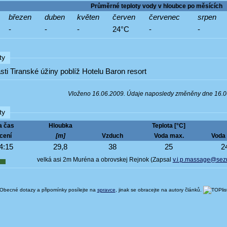
Průměrné teploty vody v hloubce po měsících
březen
duben
květen
červen
červenec
srpen
-
-
-
24°C
-
-
ty
lasti Tiranské úžiny poblíž Hotelu Baron resort
Vloženo 16.06.2009. Údaje naposledy změněny dne 16.
ty
a čas
Hloubka
Teplota [°C]
cení
[m]
Vzduch
Voda max.
Voda 
4:15
29,8
38
25
2
velká asi 2m Muréna a obrovskej Rejnok (Zapsal
v.i.p.massage@sez
Obecné dotazy a připomínky posílejte na
spravce
, jinak se obracejte na autory článků.