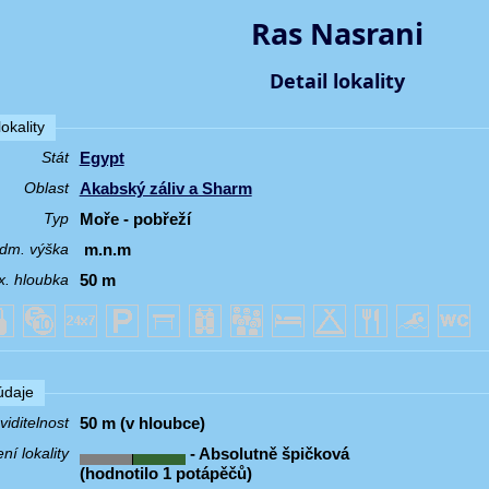
Ras Nasrani
Detail lokality
okality
Egypt
Stát
Akabský záliv a Sharm
Oblast
Moře - pobřeží
Typ
m.n.m
dm. výška
50 m
. hloubka
 údaje
50 m (v hloubce)
iditelnost
- Absolutně špičková
í lokality
(hodnotilo 1 potápěčů)