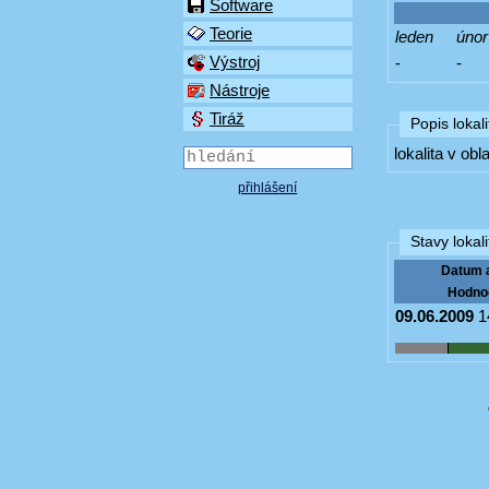
Software
Teorie
leden
únor
Výstroj
-
-
Nástroje
Tiráž
Popis lokali
lokalita v ob
přihlášení
Stavy lokali
Datum 
Hodno
09.06.2009
1