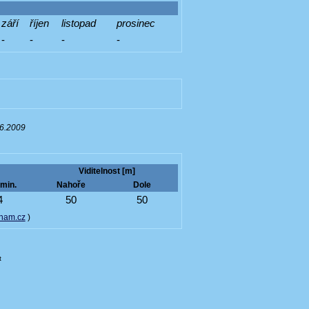
září
říjen
listopad
prosinec
-
-
-
-
06.2009
Viditelnost [m]
min.
Nahoře
Dole
4
50
50
nam.cz
)