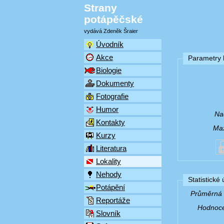
Strany
potápěčské
vydává Zdeněk Šraier
Úvodník
Akce
Parametry l
Biologie
Dokumenty
Fotografie
Humor
Na
Kontakty
Max
Kurzy
Literatura
Lokality
Nehody
Statistické
Potápění
Průměrná v
Reportáže
Hodnocen
Slovník