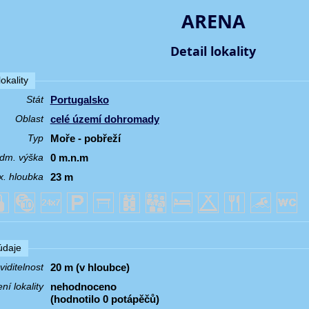
ARENA
Detail lokality
okality
Portugalsko
Stát
celé území dohromady
Oblast
Moře - pobřeží
Typ
0 m.n.m
dm. výška
23 m
. hloubka
 údaje
20 m (v hloubce)
iditelnost
nehodnoceno
í lokality
(hodnotilo 0 potápěčů)