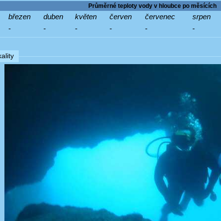
Průměrné teploty vody v hloubce po měsících
březen
duben
květen
červen
červenec
srpen
-
-
-
-
-
-
ality