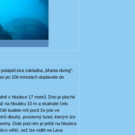
í potápěčská základna „Manta diving“.
si po 10ti minutách doplavete do
 dně v hloubce 17 metrů. Dno je ploché
až na hloubku 10 m a skalnaté čelo
itě budete mít pocit že jste ve
rů dlouhý, prostorný tunel, kterým lze
arény. Dole pod ním je ještě na hloubce
ěco větší, než lze vidět na Lava