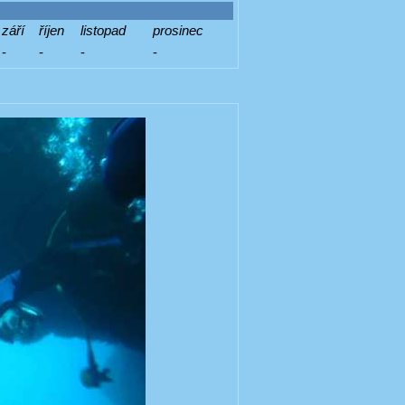
září
říjen
listopad
prosinec
-
-
-
-