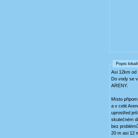
Popis lokali
Asi 12km od 
Do vody se v
ARENY.
Místo připomí
a v celé Aren
uprostřed ješ
skutečném div
bez problémů 
20 m asi 12 m