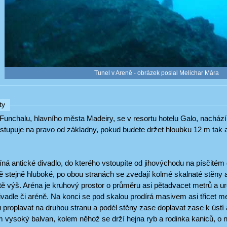
Tunel v Areně - obrázek poslal Melichar Mára
ty
Funchalu, hlavního města Madeiry, se v resortu hotelu Galo, nacház
stupuje na pravo od základny, pokud budete držet hloubku 12 m tak a
ná antické divadlo, do kterého vstoupíte od jihovýchodu na písčitém
ě stejně hluboké, po obou stranách se zvedají kolmé skalnaté stěny 
tě výš. Aréna je kruhový prostor o průměru asi pětadvacet metrů a urč
adle či aréně. Na konci se pod skalou prodírá masivem asi třicet met
proplavat na druhou stranu a podél stěny zase doplavat zase k ústí 
 vysoký balvan, kolem něhož se drží hejna ryb a rodinka kaniců, o n