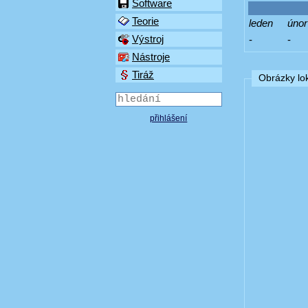
Software
Teorie
leden
únor
Výstroj
-
-
Nástroje
Tiráž
Obrázky lok
přihlášení