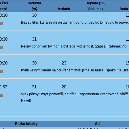
a čas
Hloubka
Teplota [°C]
cení
[m]
Vzduch
Voda max.
Voda 
8:30
30
1
Bez svítilny, která se mi při úterním ponoru rozbila, to nebylo to pravé
8:30
31
1
Pěkný ponor, jen by mohla být lepší viditelnost. (Zapsal
Rabiňák Vít
)
0:20
30
23
1
Kvůli velkým vlnám na otevřeném moři jsme se museli spokojit s Elk
0:53
31
20
1
Vrak pěkný i když pomenší, na břehu zapomenutá integrovaná zátěž 
Pavel
)
Blízké lokality
Stát