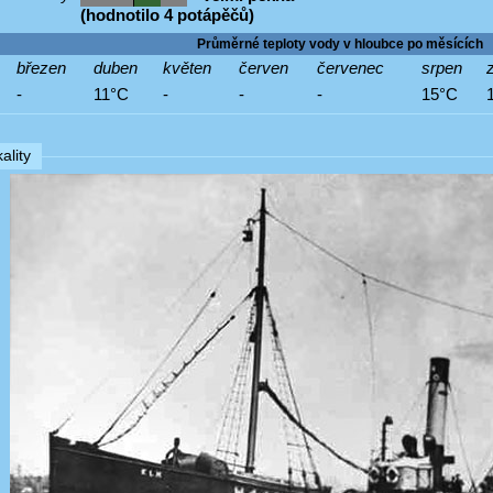
(hodnotilo 4 potápěčů)
Průměrné teploty vody v hloubce po měsících
březen
duben
květen
červen
červenec
srpen
z
-
11°C
-
-
-
15°C
ality