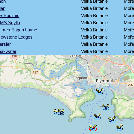
ach
Velká Británie
Moře
lan
Velká Británie
Moře
S Poulmic
Velká Británie
Moře
HMS Scylla
Velká Británie
Moře
James Eagan Layne
Velká Británie
Moře
Mewstone Ledges
Velká Británie
Moře
ersier
Velká Británie
Moře
eakwater
Velká Británie
Moře