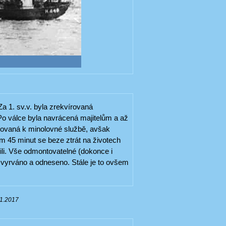
a 1. sv.v. byla zrekvírovaná
 Po válce byla navrácená majitelům a až
vírovaná k minolovné službě, avšak
m 45 minut se beze ztrát na životech
ili. Vše odmontovatelné (dokonce i
vyrváno a odneseno. Stále je to ovšem
01.2017