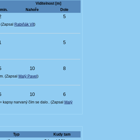
Viditelnost [m]
min.
Nahoře
Dole
2
5
. (Zapsal
Rabiňák Vít
)
1
5
5
10
8
em. (Zapsal
Malý Pavel
)
6
10
6
= kapsy narvaný čím se dalo.. (Zapsal
Malý
Typ
Kudy tam