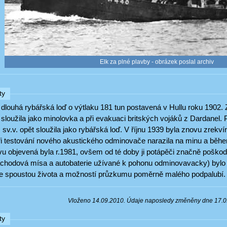
Elk za plné plavby - obrázek poslal archiv
ty
dlouhá rybářská loď o výtlaku 181 tun postavená v Hullu roku 1902. Z
 sloužila jako minolovka a při evakuaci britských vojáků z Dardanel.
 sv.v. opět sloužila jako rybářská loď. V říjnu 1939 byla znovu zrek
ři testování nového akustického odminovače narazila na minu a běhe
vu objevená byla r.1981, ovšem od té doby ji potápěči značně poškod
chodová mísa a autobaterie užívané k pohonu odminovavacky) bylo 
e spoustou života a možností průzkumu poměrně malého podpalubí.
Vloženo 14.09.2010. Údaje naposledy změněny dne 17.
ty