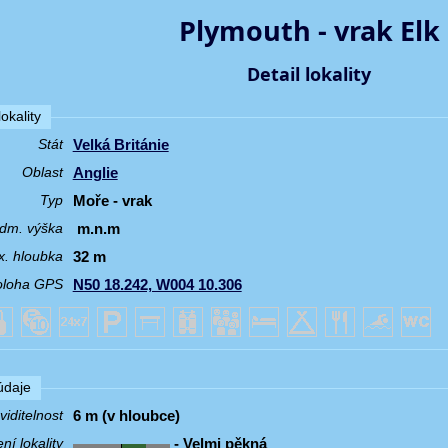
Plymouth - vrak Elk
Detail lokality
okality
Velká Británie
Stát
Anglie
Oblast
Moře - vrak
Typ
m.n.m
dm. výška
32 m
. hloubka
N50 18.242, W004 10.306
oloha GPS
 údaje
6 m (v hloubce)
iditelnost
- Velmi pěkná
í lokality