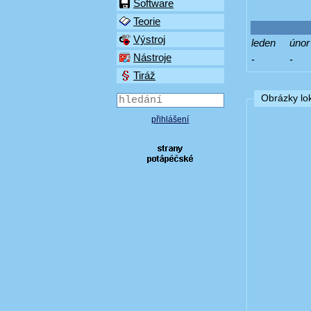
Software
Teorie
Výstroj
leden
únor
Nástroje
-
-
Tiráž
Obrázky lok
přihlášení