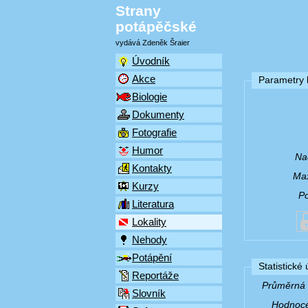
Strany
potápěčské
vydává Zdeněk Šraier
Úvodník
Akce
Parametry l
Biologie
Dokumenty
Fotografie
Humor
Na
Kontakty
Max
Kurzy
P
Literatura
Lokality
Nehody
Potápění
Statistické
Reportáže
Průměrná v
Slovník
Hodnocen