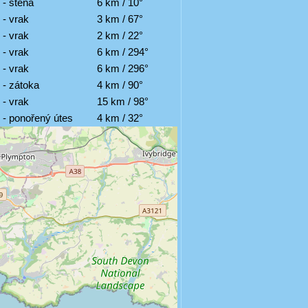
 - stěna
6 km / 10°
 - vrak
3 km / 67°
 - vrak
2 km / 22°
 - vrak
6 km / 294°
 - vrak
6 km / 296°
 - zátoka
4 km / 90°
 - vrak
15 km / 98°
 - ponořený útes
4 km / 32°