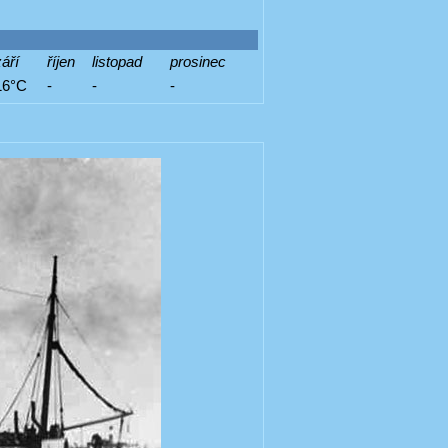
áří
říjen
listopad
prosinec
16°C
-
-
-