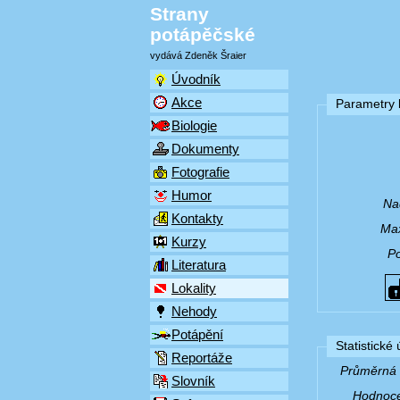
Strany
potápěčské
vydává Zdeněk Šraier
Úvodník
Akce
Parametry l
Biologie
Dokumenty
Fotografie
Humor
Na
Kontakty
Max
Kurzy
P
Literatura
Lokality
Nehody
Potápění
Statistické
Reportáže
Průměrná v
Slovník
Hodnocen