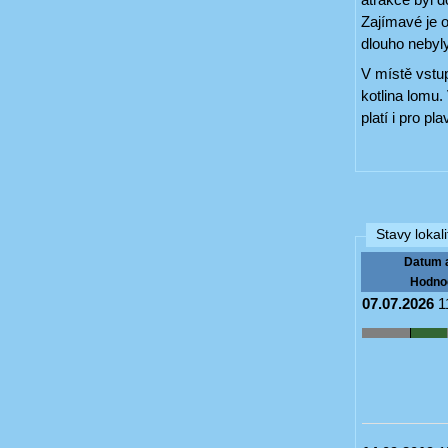
Zajímavé je o
dlouho nebyly 
V místě vstup
kotlina lomu.
platí i pro p
Stavy lokali
Datum 
Hodno
07.07.2026
1