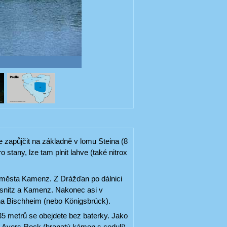
e zapůjčit na základně v lomu Steina (8
 stany, lze tam plnit lahve (také nitrox
 města Kamenz. Z Drážďan po dálnici
lsnitz a Kamenz. Nakonec asi v
na Bischheim (nebo Königsbrück).
 35 metrů se obejdete bez baterky. Jako
e Ayers Rock (hranatý kámen s cedulí).