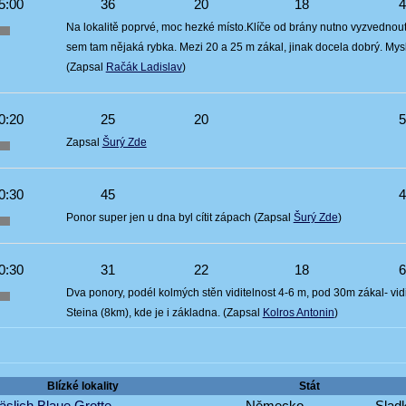
5:00
36
20
18
Na lokalitě poprvé, moc hezké místo.Klíče od brány nutno vyzvednout 
sem tam nějaká rybka. Mezi 20 a 25 m zákal, jinak docela dobrý. Myslim
(Zapsal
Račák Ladislav
)
0:20
25
20
Zapsal
Šurý Zde
0:30
45
Ponor super jen u dna byl cítit zápach (Zapsal
Šurý Zde
)
0:30
31
22
18
Dva ponory, podél kolmých stěn viditelnost 4-6 m, pod 30m zákal- vid
Steina (8km), kde je i základna. (Zapsal
Kolros Antonin
)
Blízké lokality
Stát
slich Blaue Grotte
Německo
Sladk