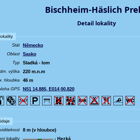
Bischheim-Häslich Prel
Detail lokality
okality
Německo
Stát
Sasko
Oblast
Sladká - lom
Typ
220 m.n.m
dm. výška
46 m
. hloubka
N51 14.885, E014 00.820
oloha GPS
 údaje
8 m (v hloubce)
iditelnost
- Hezká
í lokality