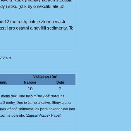
i štiku (štik bylo několik, ale už
ě 12 metrech, pak je zlom a vlastní
t i pro ostatní a nevířili sedimenty. To
07.2018
Viditelnost [m]
min.
Nahoře
Dole
5
10
2
5 metry dekl, kde bylo místy vidět sotva na
na 2 metry. Dno je černé a kalivé. Stěny u dna
dalo krásně skůtrovat, tak jsem nakonec dal lom
 což mě potěšilo. (Zapsal
Vitáček Pavel
)