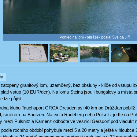
Pohled na lom - obrázek poslal Švejda Jiří
ty
 zatopený granitový lom, uzamčený, bez obsluhy - klíče od vstupu lz
 platí vstup (10 EUR/den). Na lomu Steina jsou i bungalovy a místa pro
e lze půjčit.
kladna klubu Tauchsport ORCA Dresden asi 40 km od Drážďan poblíž
, směrem na Bautzen. Na exitu Radeberg nebo Pulsnitz jeďte na Pu
ty mezi Pulsnitz a Kamenz odbočte ve vesnici Gersdorf pod viadukt 
e podle ročního období pohybuje mezi 5 a 20 metry a ještě v hloubce
do hloubky 24 metrů potopen osmi metrový vrak lodi a v 32 metrech j