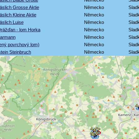
slich Grosse Aktie
Německo
Sladk
slich Kleine Aktie
Německo
Sladk
slich Luise
Německo
Sladk
Drážďan - lom Horka
Německo
Sladk
parmann
Německo
Sladk
opený povrchový lom)
Německo
Sladk
stein Steinbruch
Německo
Sladk