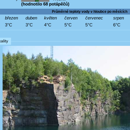
(hodnotilo 68 potápěčů)
Průměrné teploty vody v hloubce po měsících
březen
duben
květen
červen
červenec
srpen
3°C
3°C
4°C
5°C
5°C
6°C
ality