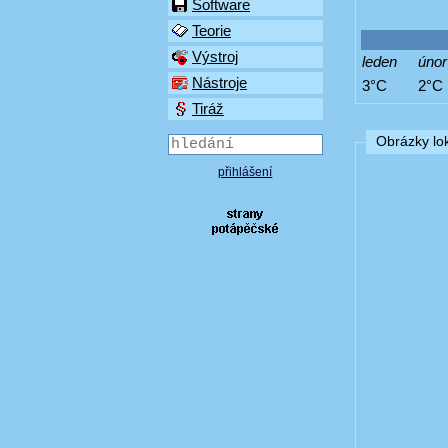
Software
Teorie
Výstroj
leden
únor
Nástroje
3°C
2°C
Tiráž
Obrázky lok
přihlášení