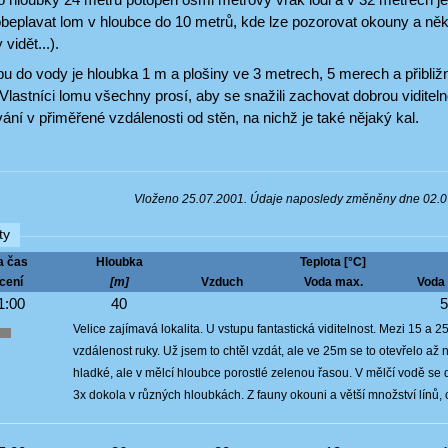
beplavat lom v hloubce do 10 metrů, kde lze pozorovat okouny a někdy 
vidět...).
u do vody je hloubka 1 m a plošiny ve 3 metrech, 5 merech a přibližn
 Vlastníci lomu všechny prosí, aby se snažili zachovat dobrou viditelnos
lavání v přiměřené vzdálenosti od stěn, na nichž je také nějaký kal.
Vloženo 25.07.2001. Údaje naposledy změněny dne 02.
ty
a čas
Hloubka
Teplota [°C]
cení
[m]
Vzduch
Voda max.
Voda 
1:00
40
Velice zajímavá lokalita. U vstupu fantastická viditelnost. Mezi 15 a 2
vzdálenost ruky. Už jsem to chtěl vzdát, ale ve 25m se to otevřelo až 
hladké, ale v mělcí hloubce porostlé zelenou řasou. V mělčí vodě se 
3x dokola v různých hloubkách. Z fauny okouni a větší množství línů,