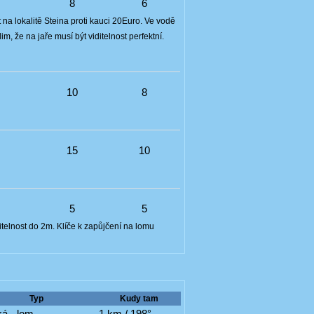
4
8
6
na lokalitě Steina proti kauci 20Euro. Ve vodě
, že na jaře musí být viditelnost perfektní.
5
10
8
4
15
10
6
5
5
itelnost do 2m. Klíče k zapůjčení na lomu
Typ
Kudy tam
á - lom
1 km / 198°