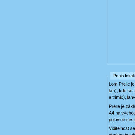
Popis lokali
Lom Prelle je
km), kde se i
a trimix), lahv
Prelle je zá
A4 na východ
polovině ces
Viditelnost s
atrakce byl 