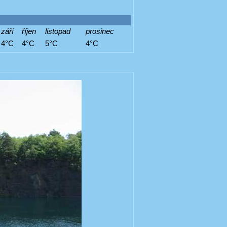
září
říjen
listopad
prosinec
4°C
4°C
5°C
4°C