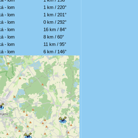
á - lom
1 km / 220°
á - lom
1 km / 201°
á - lom
0 km / 292°
á - lom
16 km / 84°
á - lom
8 km / 60°
á - lom
11 km / 95°
á - lom
6 km / 146°