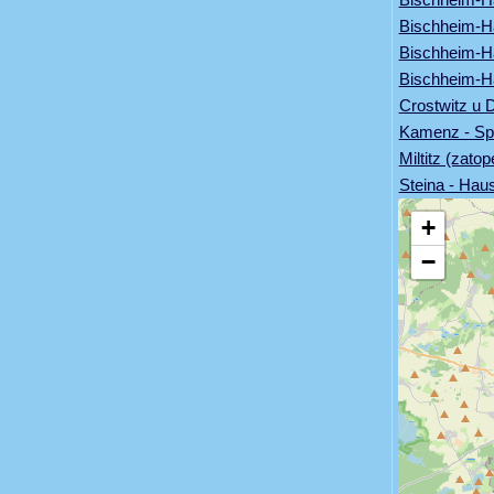
Bischheim-Hä
Bischheim-Hä
Bischheim-Hä
Crostwitz u 
Kamenz - S
Miltitz (zat
Steina - Hau