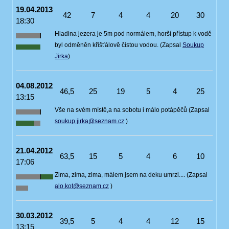
19.04.2013
42
7
4
4
20
30
18:30
Hladina jezera je 5m pod normálem, horší přístup k vodě
byl odměněn křišťálově čistou vodou. (Zapsal
Soukup
Jirka
)
04.08.2012
46,5
25
19
5
4
25
13:15
Vše na svém místě,a na sobotu i málo potápěčů (Zapsal
soukup.jirka@seznam.cz
)
21.04.2012
63,5
15
5
4
6
10
17:06
Zima, zima, zima, málem jsem na deku umrzl.... (Zapsal
alo.kot@seznam.cz
)
30.03.2012
39,5
5
4
4
12
15
13:15