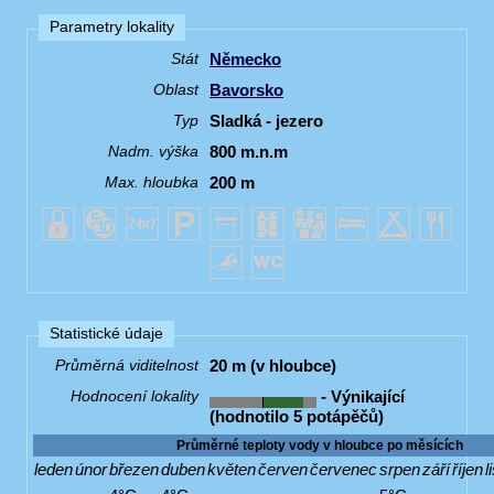
Parametry lokality
Německo
Stát
Bavorsko
Oblast
Sladká - jezero
Typ
800 m.n.m
Nadm. výška
200 m
Max. hloubka
Statistické údaje
20 m (v hloubce)
Průměrná viditelnost
- Výnikající
Hodnocení lokality
(hodnotilo 5 potápěčů)
Průměrné teploty vody v hloubce po měsících
leden
únor
březen
duben
květen
červen
červenec
srpen
září
říjen
l