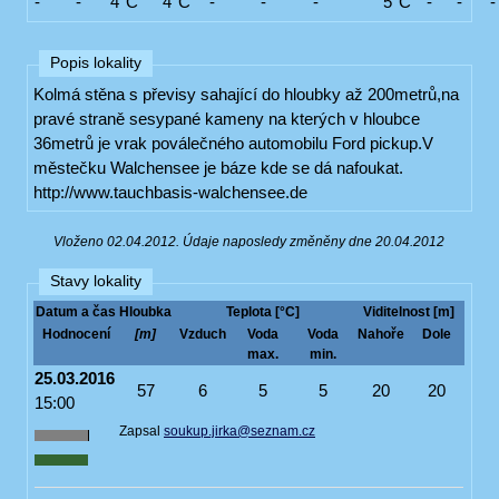
-
-
4°C
4°C
-
-
-
5°C
-
-
-
Popis lokality
Kolmá stěna s převisy sahající do hloubky až 200metrů,na
pravé straně sesypané kameny na kterých v hloubce
36metrů je vrak poválečného automobilu Ford pickup.V
městečku Walchensee je báze kde se dá nafoukat.
http://www.tauchbasis-walchensee.de
Vloženo 02.04.2012. Údaje naposledy změněny dne 20.04.2012
Stavy lokality
Datum a čas
Hloubka
Teplota [°C]
Viditelnost [m]
Hodnocení
[m]
Vzduch
Voda
Voda
Nahoře
Dole
max.
min.
25.03.2016
57
6
5
5
20
20
15:00
Zapsal
soukup.jirka@seznam.cz