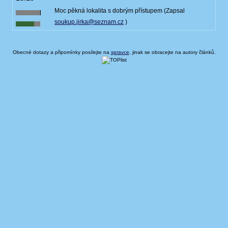
Moc pěkná lokalita s dobrým přístupem (Zapsal
soukup.jirka@seznam.cz
)
Obecné dotazy a připomínky posílejte na
spravce
, jinak se obracejte na autory článků.