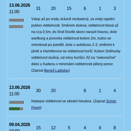
13.06.2026
31
20
15
6
1
3
11:00
Vstup až po vrata, krásně nezkalený, za vraty rapidní
pokles viditelnosti. Směrem doleva, viditelnost klesá až
na cca 0,5m, do žiraf člověk skoro narazil hlavou, dole
wartburg a ponorka viditelnost kolem 2m, nutno se
orientovat po paměti, dole u autobusu 2-3, směrem k
jámě a Hamiltonovi se viditelnost horší. Kolem Sněhurky
viditelnost slušná, od miny horšící. Až na “nekonečné”
deko u Kaitenu v minimální viditelnosti pěkný ponor.
(Zapsal
Beneš Ladislav
)
13.06.2026
30
20
8
1
4
11:00
Nejlepsi viditelnost ve stredni hloubce. (Zapsal
Schön
Pavel
)
09.04.2026
15
12
5
4
6
8
10:00