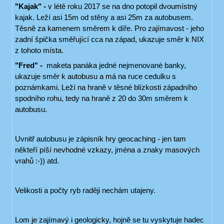
"Kajak" -
v létě roku 2017 se na dno potopil dvoumístný
kajak. Leží asi 15m od stěny a asi 25m za autobusem.
Těsně za kamenem směrem k díře. Pro zajímavost - jeho
zadní špička směřující cca na západ, ukazuje směr k NIX
z tohoto místa.
"Fred" -
maketa panáka jedné nejmenované banky,
ukazuje směr k autobusu a má na ruce cedulku s
poznámkami. Leží na hraně v těsné blízkosti západního
spodního rohu, tedy na hraně z 20 do 30m směrem k
autobusu.
Uvnitř autobusu je zápisník hry geocaching - jen tam
někteří píší nevhodné vzkazy, jména a znaky masových
vrahů :-)) atd.
Velikosti a počty ryb raději nechám utajeny.
Lom je zajímavý i geologicky, hojně se tu vyskytuje hadec