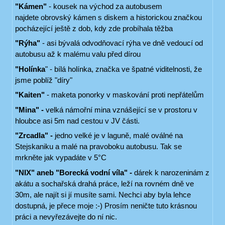
"Kámen"
- kousek na východ za autobusem
najdete obrovský kámen s diskem a historickou značkou
pocházející ještě z dob, kdy zde probíhala těžba
"Rýha"
- asi bývalá odvodňovací rýha ve dně vedoucí od
autobusu až k malému valu před dírou
"Holínka
" - bílá holínka, značka ve špatné viditelnosti, že
jsme poblíž "díry"
"Kaiten"
- maketa ponorky v maskování proti nepřátelům
"Mina" -
velká námořní mina vznášející se v prostoru v
hloubce asi 5m nad cestou v JV části.
"Zrcadla" -
jedno velké je v laguně, malé oválné na
Stejskaniku a malé na pravoboku autobusu. Tak se
mrkněte jak vypadáte v 5°C
"NIX" aneb "Borecká vodní víla" -
dárek k narozeninám z
akátu a sochařská drahá práce, leží na rovném dně ve
30m, ale najít si jí musíte sami. Nechci aby byla lehce
dostupná, je přece moje :-) Prosím neničte tuto krásnou
práci a nevyřezávejte do ní nic.