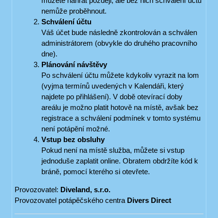
můžete nahrát později, ale bez nich schválení účtu
nemůže proběhnout.
Schválení účtu
Váš účet bude následně zkontrolován a schválen
administrátorem (obvykle do druhého pracovního
dne).
Plánování návštěvy
Po schválení účtu můžete kdykoliv vyrazit na lom
(vyjma termínů uvedených v Kalendáři, který
najdete po přihlášení). V době otevírací doby
areálu je možno platit hotově na místě, avšak bez
registrace a schválení podmínek v tomto systému
není potápění možné.
Vstup bez obsluhy
Pokud není na místě služba, můžete si vstup
jednoduše zaplatit online. Obratem obdržíte kód k
bráně, pomocí kterého si otevřete.
Provozovatel:
Diveland, s.r.o.
Provozovatel potápěčského centra
Divers Direct