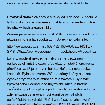
se zarostlými granáty a je zde minimální radioaktivita.
Provozní doba :
víkendy a svátky od 9 do cca 17 hodin. V
týdnu oslovit níže uvedené kontakty a po provedení nutné
legislativy bude zapůjčen klíč.
Změna provozovatele od 5. 4. 2016:
www.lomborek.cz -
aktuální info, na facebooku Lom Borek - aktuální info,
http://www.potapy.cz tel. 602 482 468-POUZE PIŠTE -
SMS, WhatsApp, Messenger radek.houfek@tiscali.cz
Lom již prodělal několik nemalých změn, rozšíření
parkovacích míst, vložení převlékacích stolků, opravena
převlékárna, již je opraven bufet a vložena nová budka -
kancelář. Bylo zhotoveno WC pro dámy i pány a je lom
vybaven výstražným označením a závorou. Bylo zde
zprovozněno i jednoduché ubytování. Klíče je možné
zapůjčit kdykoli po splnění podmínek Provozního řádu. Je
zde i možnost stanování, pořádání oslav, větších
potápěčských akcí atd. Plnění a i půjčovna lahví, twinů i
stage je možná. plnění je možné i EAN32, popř. i EAN50 i