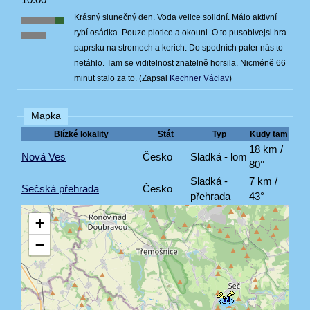
Krásný slunečný den. Voda velice solidní. Málo aktivní
rybí osádka. Pouze plotice a okouni. O to pusobivejsi hra
paprsku na stromech a kerich. Do spodních pater nás to
netáhlo. Tam se viditelnost znatelně horsila. Nicméně 66
minut stalo za to. (Zapsal
Kechner Václav
)
Mapka
Blízké lokality
Stát
Typ
Kudy tam
18 km /
Nová Ves
Česko
Sladká - lom
80°
Sladká -
7 km /
Sečská přehrada
Česko
přehrada
43°