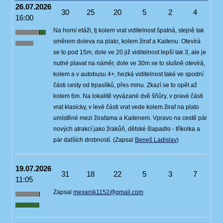
26.07.2026
30
25
20
5
2
4
16:00
Na horní etáži, tj kolem vrat viditelnost špatná, stejně tak
směrem doleva na plato, kolem žiraf a Kaitenu. Otevírá
se to pod 15m, dole ve 20 již viditelnost lepší tak 3, ale je
nutné plavat na náměr, dole ve 30m se to slušně otevírá,
kolem a v autobusu 4+, hezká viditelnost také ve spodní
části cesty od trpaslíků, přes minu. Zkazí se to opět až
kolem 6m. Na lokalitě vyvázané dvě šňůry, v pravé části
vrat klasicky, v levé části vrat vede kolem žiraf na plato
umístěné mezi žirafama a Kaitenem. Vpravo na cestě pár
nových atrakcí jako žrakůň, dětské šlapadlo - tříkolka a
pár dalších drobností. (Zapsal
Beneš Ladislav
)
19.07.2026
31
18
22
5
3
7
11:05
Zapsal
mexanik1152@gmail.com