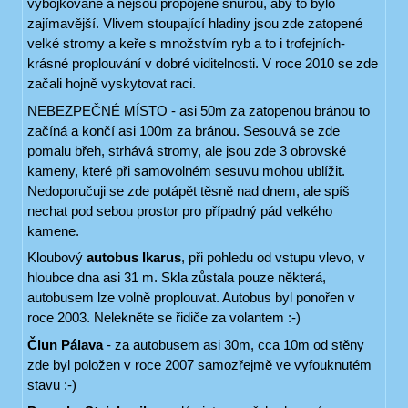
vybójkované a nejsou propojené šňůrou, aby to bylo
zajímavější. Vlivem stoupající hladiny jsou zde zatopené
velké stromy a keře s množstvím ryb a to i trofejních-
krásné proplouvání v dobré viditelnosti. V roce 2010 se zde
začali hojně vyskytovat raci.
NEBEZPEČNÉ MÍSTO - asi 50m za zatopenou bránou to
začíná a končí asi 100m za bránou. Sesouvá se zde
pomalu břeh, strhává stromy, ale jsou zde 3 obrovské
kameny, které při samovolném sesuvu mohou ublížit.
Nedoporučuji se zde potápět těsně nad dnem, ale spíš
nechat pod sebou prostor pro případný pád velkého
kamene.
Kloubový
autobus Ikarus
, při pohledu od vstupu vlevo, v
hloubce dna asi 31 m. Skla zůstala pouze některá,
autobusem lze volně proplouvat. Autobus byl ponořen v
roce 2003. Nelekněte se řidiče za volantem :-)
Člun Pálava
- za autobusem asi 30m, cca 10m od stěny
zde byl položen v roce 2007 samozřejmě ve vyfouknutém
stavu :-)