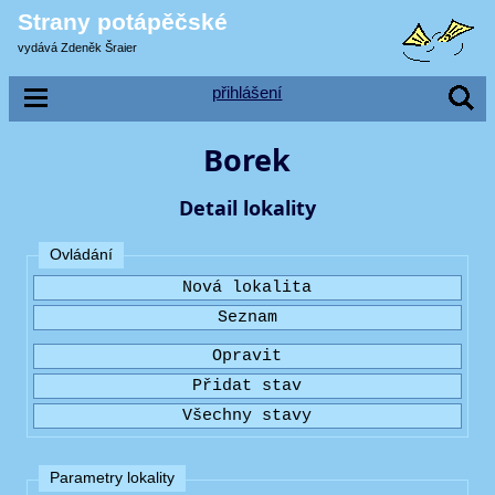
Strany potápěčské
vydává Zdeněk Šraier
přihlášení
Borek
Detail lokality
Ovládání
Parametry lokality