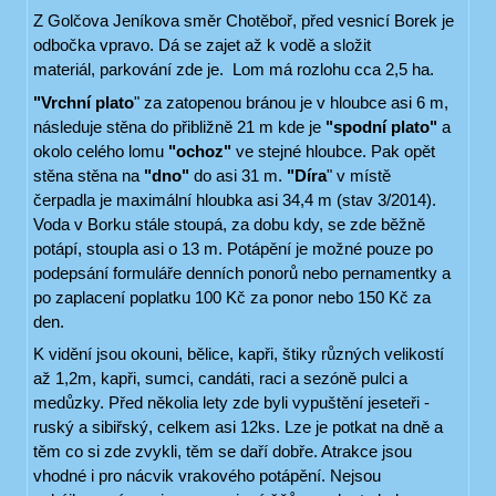
Z Golčova Jeníkova směr Chotěboř, před vesnicí Borek je
odbočka vpravo. Dá se zajet až k vodě a složit
materiál, parkování zde je. Lom má rozlohu cca 2,5 ha.
"Vrchní plato
" za zatopenou bránou je v hloubce asi 6 m,
následuje stěna do přibližně 21 m kde je
"spodní plato"
a
okolo celého lomu
"ochoz"
ve stejné hloubce. Pak opět
stěna stěna na
"dno"
do asi 31 m.
"Díra
" v místě
čerpadla je maximální hloubka asi 34,4 m (stav 3/2014).
Voda v Borku stále stoupá, za dobu kdy, se zde běžně
potápí, stoupla asi o 13 m. Potápění je možné pouze po
podepsání formuláře denních ponorů nebo pernamentky a
po zaplacení poplatku 100 Kč za ponor nebo 150 Kč za
den.
K vidění jsou okouni, bělice, kapři, štiky různých velikostí
až 1,2m, kapři, sumci, candáti, raci a sezóně pulci a
medůzky. Před několia lety zde byli vypuštění jeseteři -
ruský a sibiřský, celkem asi 12ks. Lze je potkat na dně a
těm co si zde zvykli, těm se daří dobře. Atrakce jsou
vhodné i pro nácvik vrakového potápění. Nejsou