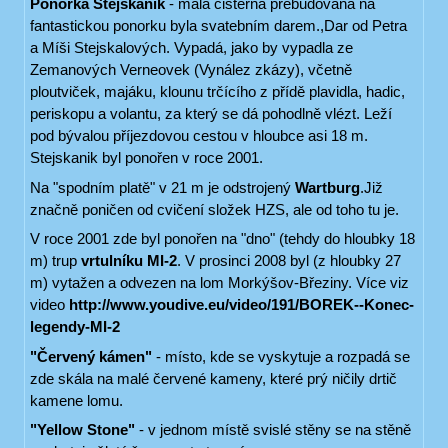
Ponorka Stejskanik
- malá cisterna přebudovaná na
fantastickou ponorku byla svatebním darem.,Dar od Petra
a Míši Stejskalových. Vypadá, jako by vypadla ze
Zemanových Verneovek (Vynález zkázy), včetně
ploutviček, majáku, klounu trčícího z přídě plavidla, hadic,
periskopu a volantu, za který se dá pohodlně vlézt. Leží
pod bývalou příjezdovou cestou v hloubce asi 18 m.
Stejskanik byl ponořen v roce 2001.
Na "spodním platě" v 21 m je odstrojený
Wartburg
.Již
značně poničen od cvičení složek HZS, ale od toho tu je.
V roce 2001 zde byl ponořen na "dno" (tehdy do hloubky 18
m) trup
vrtulníku MI-2
. V prosinci 2008 byl (z hloubky 27
m) vytažen a odvezen na lom Morkýšov-Březiny. Více viz
video
http://www.youdive.eu/video/191/BOREK--Konec-
legendy-MI-2
"Červený kámen"
- místo, kde se vyskytuje a rozpadá se
zde skála na malé červené kameny, které prý ničily drtič
kamene lomu.
"Yellow Stone"
- v jednom místě svislé stěny se na stěně