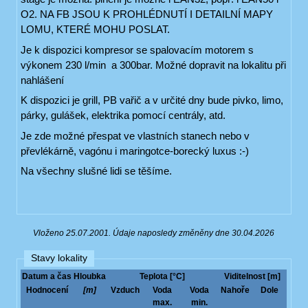
O2. NA FB JSOU K PROHLÉDNUTÍ I DETAILNÍ MAPY
LOMU, KTERÉ MOHU POSLAT.
Je k dispozici kompresor se spalovacím motorem s
výkonem 230 l/min a 300bar. Možné dopravit na lokalitu při
nahlášení
K dispozici je grill, PB vařič a v určité dny bude pivko, limo,
párky, gulášek, elektrika pomocí centrály, atd.
Je zde možné přespat ve vlastních stanech nebo v
převlékárně, vagónu i maringotce-borecký luxus :-)
Na všechny slušné lidi se těšíme.
Vloženo 25.07.2001. Údaje naposledy změněny dne 30.04.2026
Stavy lokality
Datum a čas
Hloubka
Teplota [°C]
Viditelnost [m]
Hodnocení
[m]
Vzduch
Voda
Voda
Nahoře
Dole
max.
min.