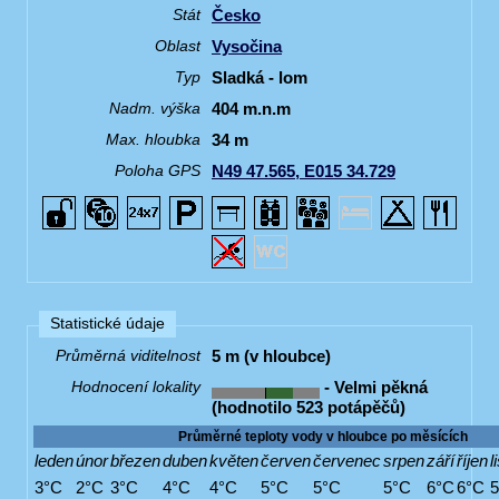
Česko
Stát
Vysočina
Oblast
Sladká - lom
Typ
404 m.n.m
Nadm. výška
34 m
Max. hloubka
N49 47.565, E015 34.729
Poloha GPS
Statistické údaje
5 m (v hloubce)
Průměrná viditelnost
- Velmi pěkná
Hodnocení lokality
(hodnotilo 523 potápěčů)
Průměrné teploty vody v hloubce po měsících
leden
únor
březen
duben
květen
červen
červenec
srpen
září
říjen
l
3°C
2°C
3°C
4°C
4°C
5°C
5°C
5°C
6°C
6°C