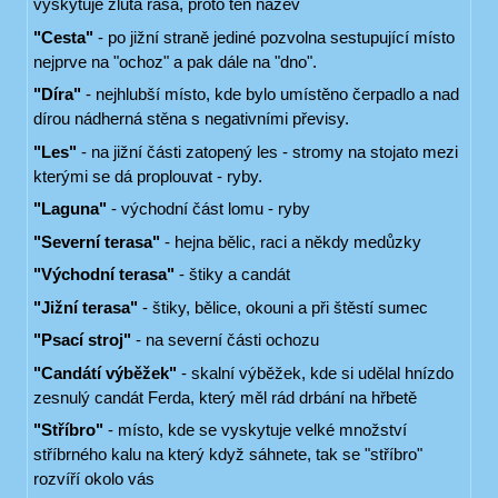
vyskytuje žlutá řasa, proto ten název
"Cesta"
- po jižní straně jediné pozvolna sestupující místo
nejprve na "ochoz" a pak dále na "dno".
"Díra"
- nejhlubší místo, kde bylo umístěno čerpadlo a nad
dírou nádherná stěna s negativními převisy.
"Les"
- na jižní části zatopený les - stromy na stojato mezi
kterými se dá proplouvat - ryby.
"Laguna"
- východní část lomu - ryby
"Severní terasa"
- hejna bělic, raci a někdy medůzky
"Východní terasa"
- štiky a candát
"Jižní terasa"
- štiky, bělice, okouni a při štěstí sumec
"Psací stroj"
- na severní části ochozu
"Candátí výběžek"
- skalní výběžek, kde si udělal hnízdo
zesnulý candát Ferda, který měl rád drbání na hřbetě
"Stříbro"
- místo, kde se vyskytuje velké množství
stříbrného kalu na který když sáhnete, tak se "stříbro"
rozvíří okolo vás