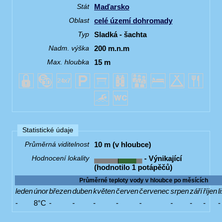
Maďarsko
Stát
celé území dohromady
Oblast
Sladká - šachta
Typ
200 m.n.m
Nadm. výška
15 m
Max. hloubka
Statistické údaje
10 m (v hloubce)
Průměrná viditelnost
- Výnikající
Hodnocení lokality
(hodnotilo 1 potápěčů)
Průměrné teploty vody v hloubce po měsících
leden
únor
březen
duben
květen
červen
červenec
srpen
září
říjen
l
-
8°C
-
-
-
-
-
-
-
-
-