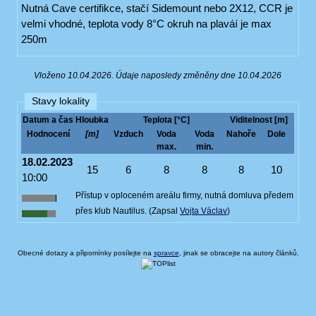
Nutná Cave certifikce, stačí Sidemount nebo 2X12, CCR je
velmi vhodné, teplota vody 8°C okruh na plaváí je max
250m
Vloženo 10.04.2026. Údaje naposledy změněny dne 10.04.2026
Stavy lokality
Datum a čas
Hloubka
Teplota [°C]
Viditelnost [m]
Hodnocení
[m]
Vzduch
Voda
Voda
Nahoře
Dole
max.
min.
18.02.2023
15
6
8
8
8
10
10:00
Přístup v oploceném areálu firmy, nutná domluva předem
přes klub Nautilus. (Zapsal
Vojta Václav
)
Obecné dotazy a připomínky posílejte na
spravce
, jinak se obracejte na autory článků.