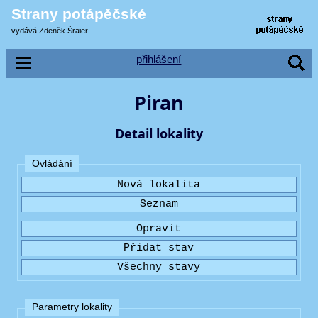
Strany potápěčské
vydává Zdeněk Šraier
přihlášení
Piran
Detail lokality
Ovládání
Parametry lokality