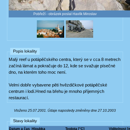
Pobřeží - obrázek poslal Havlík Miroslav
Popis lokality
Malý reef u potápěčského centra, který se v cca 8 metrech
začíná lámat a pokračuje do 12, kde se svažuje písečné
dno, na kterém toho moc není.
Velmi dobře vybavene pěti hvězdičkové potápěčské
centrum i lodí.Hned na břehu je mnoho příjemných
restaurací.
Vloženo 25.07.2001. Údaje naposledy změněny dne 27.10.2003
Stavy lokality
Datum a čas
Hloubka
Teplota [°C]
Viditelnost [