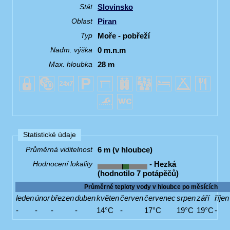
Slovinsko
Stát
Piran
Oblast
Moře - pobřeží
Typ
0 m.n.m
Nadm. výška
28 m
Max. hloubka
Statistické údaje
6 m (v hloubce)
Průměrná viditelnost
- Hezká
Hodnocení lokality
(hodnotilo 7 potápěčů)
Průměrné teploty vody v hloubce po měsících
leden
únor
březen
duben
květen
červen
červenec
srpen
září
říjen
-
-
-
-
14°C
-
17°C
19°C
19°C
-