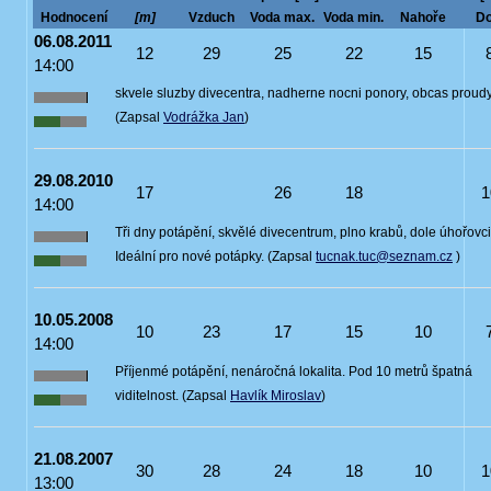
Hodnocení
[m]
Vzduch
Voda max.
Voda min.
Nahoře
Do
06.08.2011
12
29
25
22
15
14:00
skvele sluzby divecentra, nadherne nocni ponory, obcas proud
(Zapsal
Vodrážka Jan
)
29.08.2010
17
26
18
1
14:00
Tři dny potápění, skvělé divecentrum, plno krabů, dole úhořovci
Ideální pro nové potápky. (Zapsal
tucnak.tuc@seznam.cz
)
10.05.2008
10
23
17
15
10
14:00
Příjenmé potápění, nenáročná lokalita. Pod 10 metrů špatná
viditelnost. (Zapsal
Havlík Miroslav
)
21.08.2007
30
28
24
18
10
1
13:00