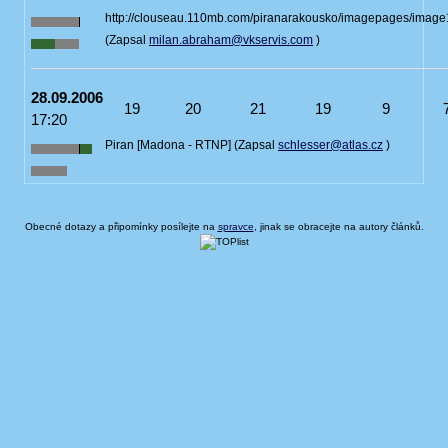
http://clouseau.110mb.com/piranarakousko/imagepages/image
(Zapsal
milan.abraham@vkservis.com
)
28.09.2006
19
20
21
19
9
17:20
Piran [Madona - RTNP] (Zapsal
schlesser@atlas.cz
)
Obecné dotazy a připomínky posílejte na
spravce
, jinak se obracejte na autory článků.