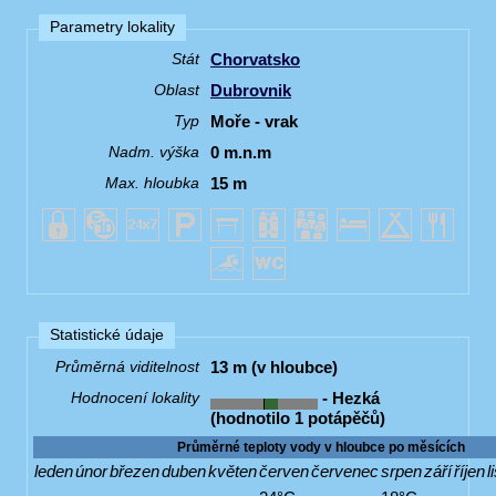
Parametry lokality
Chorvatsko
Stát
Dubrovnik
Oblast
Moře - vrak
Typ
0 m.n.m
Nadm. výška
15 m
Max. hloubka
Statistické údaje
13 m (v hloubce)
Průměrná viditelnost
- Hezká
Hodnocení lokality
(hodnotilo 1 potápěčů)
Průměrné teploty vody v hloubce po měsících
leden
únor
březen
duben
květen
červen
červenec
srpen
září
říjen
l