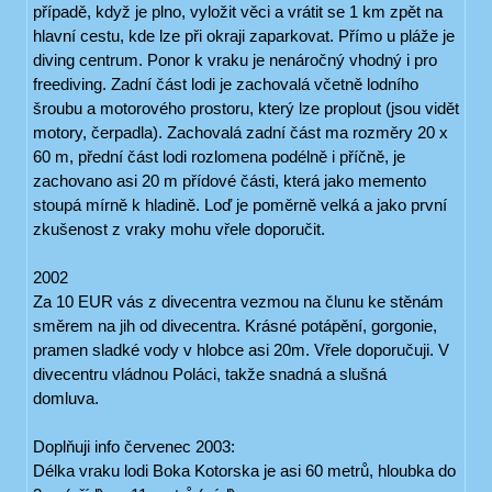
případě, když je plno, vyložit věci a vrátit se 1 km zpět na
hlavní cestu, kde lze při okraji zaparkovat. Přímo u pláže je
diving centrum. Ponor k vraku je nenáročný vhodný i pro
freediving. Zadní část lodi je zachovalá včetně lodního
šroubu a motorového prostoru, který lze proplout (jsou vidět
motory, čerpadla). Zachovalá zadní část ma rozměry 20 x
60 m, přední část lodi rozlomena podélně i příčně, je
zachovano asi 20 m přídové části, která jako memento
stoupá mírně k hladině. Loď je poměrně velká a jako první
zkušenost z vraky mohu vřele doporučit.
2002
Za 10 EUR vás z divecentra vezmou na člunu ke stěnám
směrem na jih od divecentra. Krásné potápění, gorgonie,
pramen sladké vody v hlobce asi 20m. Vřele doporučuji. V
divecentru vládnou Poláci, takže snadná a slušná
domluva.
Doplňuji info červenec 2003:
Délka vraku lodi Boka Kotorska je asi 60 metrů, hloubka do