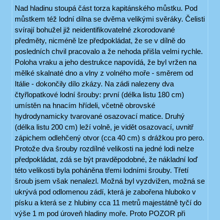
Nad hladinu stoupá část torza kapitánského můstku. Pod
můstkem též lodní dílna se dvěma velikými svěráky. Čelisti
svírají bohužel již neidentifikovatelné zkorodované
předměty, nicméně lze předpokládat, že se v dílně do
posledních chvil pracovalo a že nehoda přišla velmi rychle.
Poloha vraku a jeho destrukce napovídá, že byl vržen na
mělké skalnaté dno a vlny z volného moře - směrem od
Itálie - dokončily dílo zkázy. Na zádi nalezeny dva
čtyřlopatkové lodní šrouby: první (délka listu 180 cm)
umístěn na hnacím hřídeli, včetně obrovské
hydrodynamicky tvarované osazovací matice. Druhý
(délka listu 200 cm) leží volně, je vidět osazovací, uvnitř
zápichem odlehčený otvor (cca 40 cm) s drážkou pro pero.
Protože dva šrouby rozdílné velikosti na jedné lodi nelze
předpokládat, zdá se být pravděpodobné, že nákladní loď
této velikosti byla poháněna třemi lodními šrouby. Třetí
šroub jsem však nenalezl. Možná byl vyzdvižen, možná se
ukrývá pod odlomenou zádí, která je zabořena hluboko v
písku a která se z hlubiny cca 11 metrů majestátně tyčí do
výše 1 m pod úroveň hladiny moře. Proto POZOR při