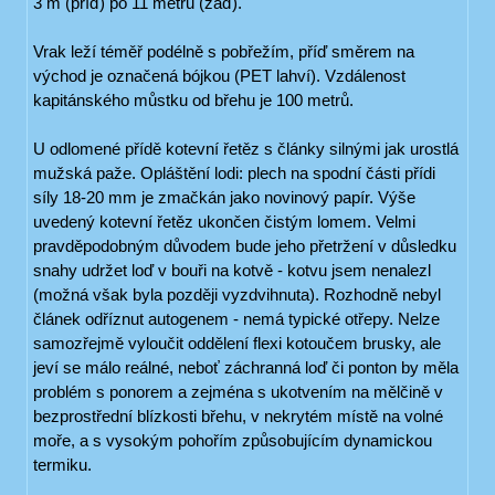
3 m (příď) po 11 metrů (záď).
Vrak leží téměř podélně s pobřežím, příď směrem na
východ je označená bójkou (PET lahví). Vzdálenost
kapitánského můstku od břehu je 100 metrů.
U odlomené přídě kotevní řetěz s články silnými jak urostlá
mužská paže. Opláštění lodi: plech na spodní části přídi
síly 18-20 mm je zmačkán jako novinový papír. Výše
uvedený kotevní řetěz ukončen čistým lomem. Velmi
pravděpodobným důvodem bude jeho přetržení v důsledku
snahy udržet loď v bouři na kotvě - kotvu jsem nenalezl
(možná však byla později vyzdvihnuta). Rozhodně nebyl
článek odříznut autogenem - nemá typické otřepy. Nelze
samozřejmě vyloučit oddělení flexi kotoučem brusky, ale
jeví se málo reálné, neboť záchranná loď či ponton by měla
problém s ponorem a zejména s ukotvením na mělčině v
bezprostřední blízkosti břehu, v nekrytém místě na volné
moře, a s vysokým pohořím způsobujícím dynamickou
termiku.