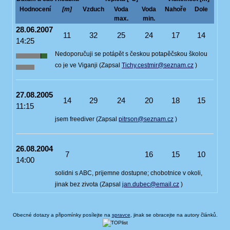
Hodnocení
[m]
Vzduch
Voda
Voda
Nahoře
Dole
max.
min.
28.06.2007
11
32
25
24
17
14
14:25
Nedoporučuji se potápět s českou potapěčskou školou
co je ve Viganji (Zapsal
Tichy.cestmir@seznam.cz
)
27.08.2005
14
29
24
20
18
15
11:15
jsem freediver (Zapsal
pitrson@seznam.cz
)
26.08.2004
7
16
15
10
14:00
solidni s ABC, prijemne dostupne; chobotnice v okoli,
jinak bez zivota (Zapsal
jan.dubec@email.cz
)
Obecné dotazy a připomínky posílejte na
spravce
, jinak se obracejte na autory článků.