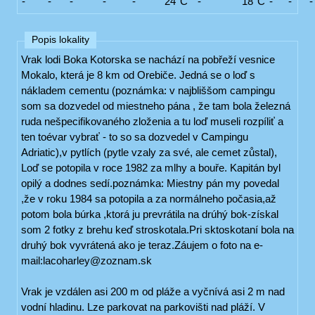
-
-
-
-
-
24°C
-
18°C
-
-
-
Popis lokality
Vrak lodi Boka Kotorska se nachází na pobřeží vesnice
Mokalo, která je 8 km od Orebiče. Jedná se o loď s
nákladem cementu (poznámka: v najbliššom campingu
som sa dozvedel od miestneho pána , že tam bola železná
ruda nešpecifikovaného zloženia a tu loď museli rozpíliť a
ten toévar vybrať - to so sa dozvedel v Campingu
Adriatic),v pytlích (pytle vzaly za své, ale cemet zůstal),
Loď se potopila v roce 1982 za mlhy a bouře. Kapitán byl
opilý a dodnes sedí.poznámka: Miestny pán my povedal
,že v roku 1984 sa potopila a za normálneho počasia,až
potom bola búrka ,ktorá ju prevrátila na drúhý bok-získal
som 2 fotky z brehu keď stroskotala.Pri sktoskotaní bola na
druhý bok vyvrátená ako je teraz.Záujem o foto na e-
mail:lacoharley@zoznam.sk
Vrak je vzdálen asi 200 m od pláže a vyčnívá asi 2 m nad
vodní hladinu. Lze parkovat na parkovišti nad pláží. V