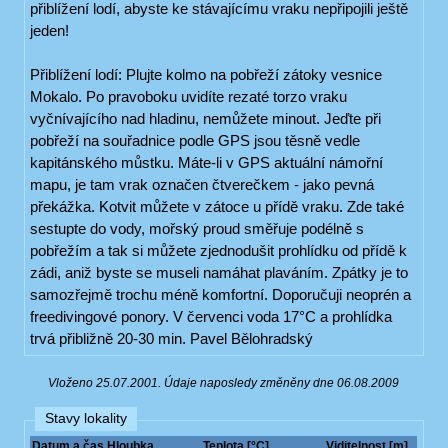
přiblížení lodí, abyste ke stávajícímu vraku nepřipojili ještě
jeden!
Přiblížení lodí: Plujte kolmo na pobřeží zátoky vesnice
Mokalo. Po pravoboku uvidíte rezaté torzo vraku
vyčnívajícího nad hladinu, nemůžete minout. Jeďte při
pobřeží na souřadnice podle GPS jsou těsně vedle
kapitánského můstku. Máte-li v GPS aktuální námořní
mapu, je tam vrak označen čtverečkem - jako pevná
překážka. Kotvit můžete v zátoce u přídě vraku. Zde také
sestupte do vody, mořský proud směřuje podélně s
pobřežím a tak si můžete zjednodušit prohlídku od přídě k
zádi, aniž byste se museli namáhat plaváním. Zpátky je to
samozřejmě trochu méně komfortní. Doporučuji neoprén a
freedivingové ponory. V červenci voda 17°C a prohlídka
trvá přibližně 20-30 min. Pavel Bělohradský
Vloženo 25.07.2001. Údaje naposledy změněny dne 06.08.2009
Stavy lokality
Datum a čas
Hloubka
Teplota [°C]
Viditelnost [m]