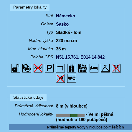
Parametry lokality
Německo
Stát
Sasko
Oblast
Sladká - lom
Typ
220 m.n.m
Nadm. výška
35 m
Max. hloubka
N51 15.761, E014 14.842
Poloha GPS
Statistické údaje
8 m (v hloubce)
Průměrná viditelnost
- Velmi pěkná
Hodnocení lokality
(hodnotilo 180 potápěčů)
Průměrné teploty vody v hloubce po měsících