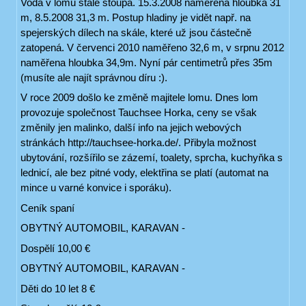
Voda v lomu stále stoupá. 15.3.2008 naměřena hloubka 31
m, 8.5.2008 31,3 m. Postup hladiny je vidět např. na
spejerských dílech na skále, které už jsou částečně
zatopená. V červenci 2010 naměřeno 32,6 m, v srpnu 2012
naměřena hloubka 34,9m. Nyní pár centimetrů přes 35m
(musíte ale najít správnou díru :).
V roce 2009 došlo ke změně majitele lomu. Dnes lom
provozuje společnost Tauchsee Horka, ceny se však
změnily jen malinko, další info na jejich webových
stránkách http://tauchsee-horka.de/. Přibyla možnost
ubytování, rozšířilo se zázemí, toalety, sprcha, kuchyňka s
lednicí, ale bez pitné vody, elektřina se platí (automat na
mince u varné konvice i sporáku).
Ceník spaní
OBYTNÝ AUTOMOBIL, KARAVAN -
Dospělí 10,00 €
OBYTNÝ AUTOMOBIL, KARAVAN -
Děti do 10 let 8 €