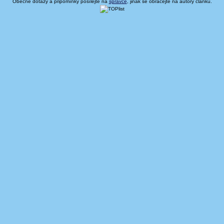
Obecné dotazy a připomínky posílejte na
spravce
, jinak se obracejte na autory článků.