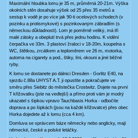
Maximální hloubka lomu je 35 m, průměrná 20-21m. Výška
okolních stěn dosahuje výšek od 25 přes 35 metrů a
sestup k vodě je po více jak 90-ti ocelových schodech (v
pozinku a protismykové) s pozinkovaným zábradlím (s
německou důkladností). Lom je poměrně veliký, má tři
malé zátoky a obeplutí trvá přes jednu hodinu. K vidění
čerpačka ve 33m. 3 plastoví žraloci v 18-20m, koupelna s
WC, štětkou, zrcátkem a teploměrem ve 26 m, motorka,
automa na cigarety a pod., štiky, líni, okouni a jiné běžné
ryby.
K lomu se dostanete po dálnici Dresden - Gorlitz E40, na
sjezdu č.88a UHYST A.T. ji opustíte a pokračujete ve
směru přes Siebitz do městečka Crostwitz. Dojete na první
T křižovatku (jste na vedlejší) a přímo proti vám je modrý
ukazatel s šipkou vpravo Tauchbasis Horka - odbočíte
doprava a po šipkách (jsou na každé křižovatce) přes obec
Horka dojedete až k lomu (cca 4 km).
Domluva se správcem báze německy nebo anglicky, mají
německé, české a polské letáčky.