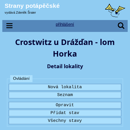
Strany potápěčské
vydává Zdeněk Šraier
přihlášení
Crostwitz u Drážďan - lom
Horka
Detail lokality
Ovládání