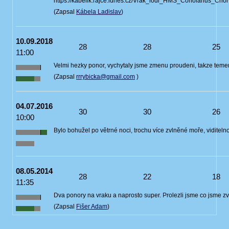
https://kabelik.rajce.idnes.cz/Vrak_lodi_HMS_Coriolanus_Ch
(Zapsal
Kábela Ladislav
)
10.09.2018
28
28
25
11:00
Velmi hezky ponor, vychytaly jsme zmenu proudeni, takze temer 
(Zapsal
rrrybicka@gmail.com
)
04.07.2016
30
30
26
10:00
Bylo bohužel po větrné noci, trochu více zvlněné moře, viditeln
08.05.2014
28
22
18
11:35
Dva ponory na vraku a naprosto super. Prolezli jsme co jsme zvlad
(Zapsal
Fišer Adam
)