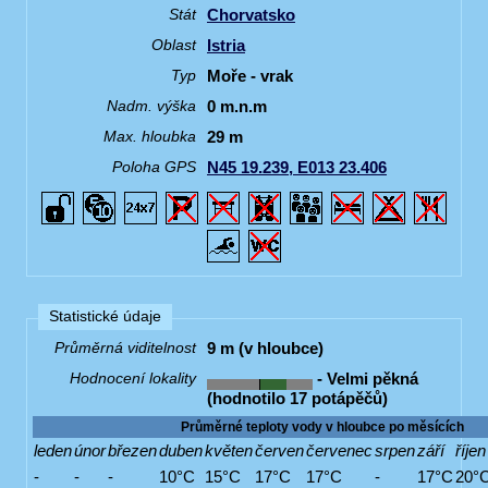
Chorvatsko
Stát
Istria
Oblast
Moře - vrak
Typ
0 m.n.m
Nadm. výška
29 m
Max. hloubka
N45 19.239, E013 23.406
Poloha GPS
Statistické údaje
9 m (v hloubce)
Průměrná viditelnost
- Velmi pěkná
Hodnocení lokality
(hodnotilo 17 potápěčů)
Průměrné teploty vody v hloubce po měsících
leden
únor
březen
duben
květen
červen
červenec
srpen
září
říjen
-
-
-
10°C
15°C
17°C
17°C
-
17°C
20°