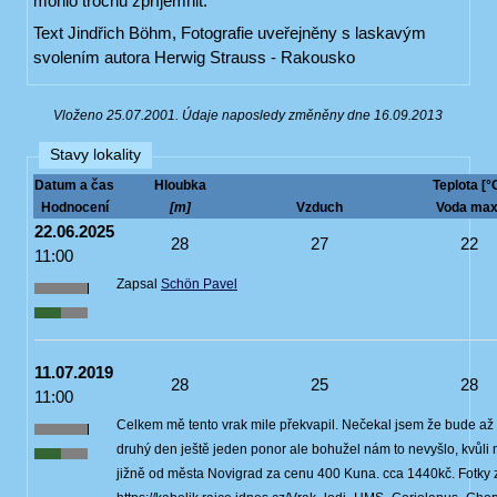
mohlo trochu zpříjemnit.
Text Jindřich Böhm, Fotografie uveřejněny s laskavým
svolením autora Herwig Strauss - Rakousko
Vloženo 25.07.2001. Údaje naposledy změněny dne 16.09.2013
Stavy lokality
Datum a čas
Hloubka
Teplota [°
Hodnocení
[m]
Vzduch
Voda max
22.06.2025
28
27
22
11:00
Zapsal
Schön Pavel
11.07.2019
28
25
28
11:00
Celkem mě tento vrak mile překvapil. Nečekal jsem že bude až t
druhý den ještě jeden ponor ale bohužel nám to nevyšlo, kvůli
jižně od města Novigrad za cenu 400 Kuna. cca 1440kč. Fotky z