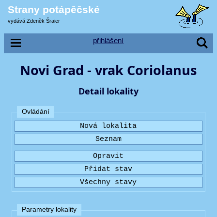
Strany potápěčské
vydává Zdeněk Šraier
přihlášení
Novi Grad - vrak Coriolanus
Detail lokality
Ovládání
Parametry lokality