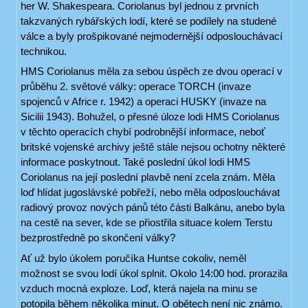
her W. Shakespeara. Coriolanus byl jednou z prvních
takzvaných rybářských lodí, které se podílely na studené
válce a byly prošpikované nejmodernější odposlouchávací
technikou.
HMS Coriolanus měla za sebou úspěch ze dvou operací v
průběhu 2. světové války: operace TORCH (invaze
spojenců v Africe r. 1942) a operaci HUSKY (invaze na
Sicilii 1943). Bohužel, o přesné úloze lodi HMS Coriolanus
v těchto operacích chybí podrobnější informace, neboť
britské vojenské archivy ještě stále nejsou ochotny některé
informace poskytnout. Také poslední úkol lodi HMS
Coriolanus na její poslední plavbě není zcela znám. Měla
loď hlídat jugoslávské pobřeží, nebo měla odposlouchávat
radiový provoz nových pánů této části Balkánu, anebo byla
na cestě na sever, kde se přiostřila situace kolem Terstu
bezprostředně po skončení války?
Ať už bylo úkolem poručíka Huntse cokoliv, neměl
možnost se svou lodí úkol splnit. Okolo 14:00 hod. prorazila
vzduch mocná exploze. Loď, která najela na minu se
potopila během několika minut. O obětech není nic známo.