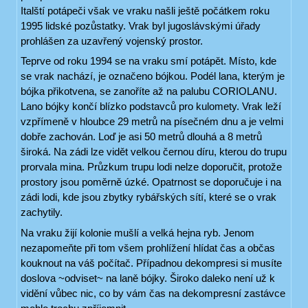
Italští potápeči však ve vraku našli ještě počátkem roku
1995 lidské pozůstatky. Vrak byl jugoslávskými úřady
prohlášen za uzavřený vojenský prostor.
Teprve od roku 1994 se na vraku smí potápět. Místo, kde
se vrak nachází, je označeno bójkou. Podél lana, kterým je
bójka přikotvena, se zanoříte až na palubu CORIOLANU.
Lano bójky končí blízko podstavců pro kulomety. Vrak leží
vzpřímeně v hloubce 29 metrů na písečném dnu a je velmi
dobře zachován. Loď je asi 50 metrů dlouhá a 8 metrů
široká. Na zádi lze vidět velkou černou díru, kterou do trupu
prorvala mina. Průzkum trupu lodi nelze doporučit, protože
prostory jsou poměrně úzké. Opatrnost se doporučuje i na
zádi lodi, kde jsou zbytky rybářských sítí, které se o vrak
zachytily.
Na vraku žijí kolonie mušlí a velká hejna ryb. Jenom
nezapomeňte při tom všem prohlížení hlídat čas a občas
kouknout na váš počítač. Případnou dekompresi si musíte
doslova ~odviset~ na laně bójky. Široko daleko není už k
vidění vůbec nic, co by vám čas na dekompresní zastávce