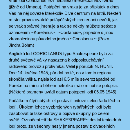
Vrak lodi Coriolanus leží nedaleko městečka Novi Grad
(jižně od Umagu). Potápění na vraku je za příplatek a dnes
Vás na něj doveze kterékoliv Dive centrum na Istrii. Někteří
místní provozovatelé potápěčských center ani nevědí, jak
se vrak správně jmenuje a tak se někdy můžete setkat s
označením ~Korelánus~, ~Corilanus~, případně s jinou
zkomoleninou původního jména ~Coriolanus.~ (Pozn.
Jindra Böhm)
Anglická loď CORIOLANUS typu Shakespeare byla za
druhé světové války nasazena k odposlouchávání
radiového provozu protivníka. Velel jí poručík N. HUNT.
Dne 14. května 1945, pár dní po té, co v tomto regionu
skončila válka, najela loď asi 6,5 míle severozápadně od
Poreče na minu a během několika málo minut se potopila.
(Některé prameny uvádí datum potopení lodi 05.05.1945).
Počátkem čtyřicátých let postavili britové celou řadu těchto
lodí . Úkolem lehce vyzbrojených rybářských lodí bylo
zásobovat britské ostrovy a bojové skupiny po celém
světě. Označení ~třída SHAKESPEARE~ dostal tento druh
lodí proto, že všechny nesly jména postav z divadelních