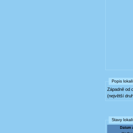
Popis lokali
Západně od o
(největší druh
Stavy lokali
Datum 