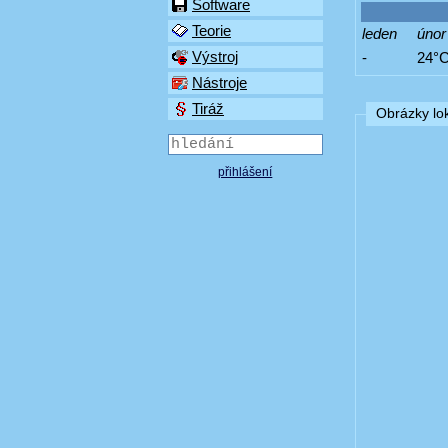
Software
Teorie
leden
únor
Výstroj
-
24°
Nástroje
Tiráž
Obrázky lok
přihlášení