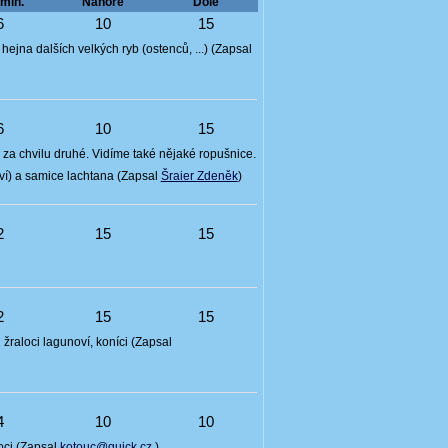
min.
Nahoře
Dole
6
10
15
ejna dalších velkých ryb (ostenců, ...) (Zapsal
6
10
15
za chvilu druhé. Vidíme také nějaké ropušnice.
roví) a samice lachtana (Zapsal
Šraier Zdeněk
)
2
15
15
2
15
15
 žraloci lagunoví, koníci (Zapsal
4
10
10
loci (Zapsal
kotouc@quick.cz
)