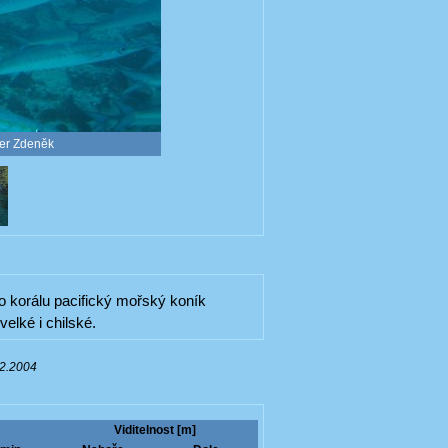
ier Zdeněk
o korálu pacifický mořský koník
velké i chilské.
12.2004
Viditelnost [m]