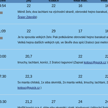
cení
[m]
Vzduch
Voda max.
Voda 
:54
22
22
16
1
Méně želv, dva lachtani na východní straně, obrovské hejno barakud, h
Šraier Zdeněk
)
:09
22
29
17
1
Je tu spousta velkých želv. Pak potkáváme obrovské hejno barakud a 
Veliká hejna dalších velkých ryb, ve škvíře dva spící žraloci (asi met
0:00
20,7
22
2
trnuchy, lachtani, koníci, 2 žraloci lagunoví (Zapsal
kotouc@quick.cz
)
7:30
22,3
22
2
5x manta chilská, 1x siba skvrnitá, 2x manta velká, trnuchy, lachtani, 2
kotouc@quick.cz
)
6:30
21,2
27
24
2
Mořští koníci cca 4, dále siby skvrnité i zlaté, kladivouni i bělocípí žra