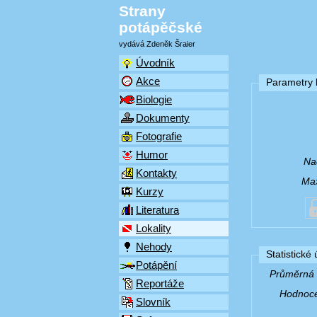
Strany
potápěčské
vydává Zdeněk Šraier
Úvodník
Akce
Parametry l
Biologie
Dokumenty
Fotografie
Humor
Na
Kontakty
Max
Kurzy
Literatura
Lokality
Nehody
Statistické
Potápění
Průměrná v
Reportáže
Hodnocen
Slovník