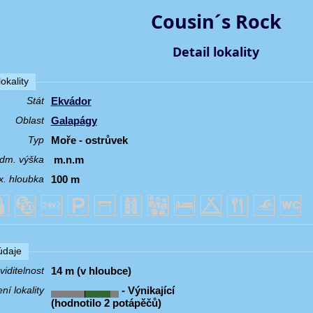
Cousin´s Rock
Detail lokality
okality
Ekvádor
Stát
Galapágy
Oblast
Moře - ostrůvek
Typ
m.n.m
dm. výška
100 m
. hloubka
 údaje
14 m (v hloubce)
iditelnost
- Výnikající
í lokality
(hodnotilo 2 potápěčů)