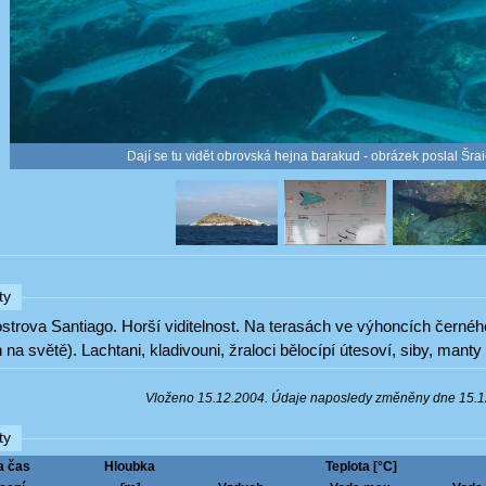
Dají se tu vidět obrovská hejna barakud - obrázek poslal Šra
ty
strova Santiago. Horší viditelnost. Na terasách ve výhoncích černéh
 na světě). Lachtani, kladivouni, žraloci bělocípí útesoví, siby, manty 
Vloženo 15.12.2004. Údaje naposledy změněny dne 15.
ty
a čas
Hloubka
Teplota [°C]