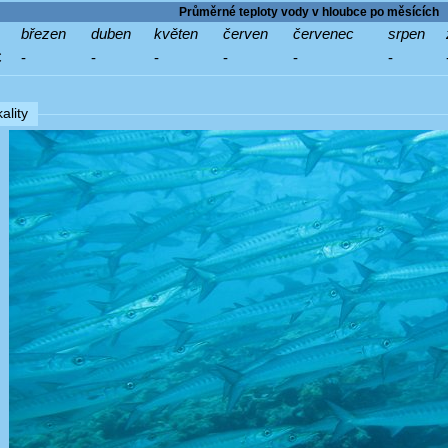
Průměrné teploty vody v hloubce po měsících
březen
duben
květen
červen
červenec
srpen
C
-
-
-
-
-
-
ality