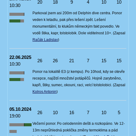
20
18
9
4
10
10
10:30
Parkoval jsem asi 200m od Delphin dive centra. Ponor
veden k letadlu, pak přes lešení zpět. Lešení
monumentální, to klukům německým fakt povedlo. Ve
vodě štika, kapr, tolstolobik. Dole viditelnost 10+. (Zapsal
Račák Ladislav
)
22.06.2025
26
26
21
7
15
15
10:30
Ponor na lokalitě E3 (z kempu). Po 10hod, kdy se otevře
recepce, najíždí množství potápěčů. Hojně zarybněno,
kapři, štiky, sumec, okouni, raci, velcí tolstolobici. (Zapsal
Kolros Antonin
)
05.10.2024
26
10
16
7
10
5
19:00
Večerní ponor. Po celodenním dešti a rozkopáno. Ve 12-
13m neprůhledná poklička změny termoklima a pád