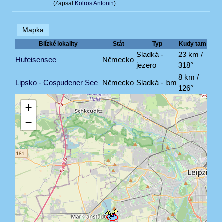
(Zapsal
Kolros Antonin
)
Mapka
Blízké lokality
Stát
Typ
Kudy tam
Sladká -
23 km /
Hufeisensee
Německo
jezero
318°
8 km /
Lipsko - Cospudener See
Německo
Sladká - lom
126°