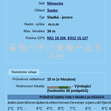
Německo
Stát
Sasko
Oblast
Sladká - jezero
Typ
m.n.m
Nadm. výška
34 m
Max. hloubka
N51 18.326, E012 15.127
Poloha GPS
Statistické údaje
10 m (v hloubce)
Průměrná viditelnost
- Výnikající
Hodnocení lokality
(hodnotilo 26 potápěčů)
Průměrné teploty vody v hloubce po měsících
leden
únor
březen
duben
květen
červen
červenec
srpen
září
říjen
l
2°C
3°C
-
4°C
4°C
8°C
7°C
6°C
-
9°C