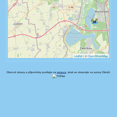
Obecné dotazy a připomínky posílejte na
spravce
, jinak se obracejte na autory článků.