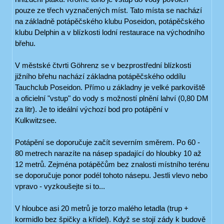
pouze ze třech vyznačených míst. Tato místa se nachází
na základně potápěčského klubu Poseidon, potápěčského
klubu Delphin a v blízkosti lodní restaurace na východního
břehu.
V městské čtvrti Göhrenz se v bezprostřední blízkosti
jižního břehu nachází základna potápěčského oddílu
Tauchclub Poseidon. Přímo u základny je velké parkoviště
a oficielní "vstup" do vody s možností plnění lahví (0,80 DM
za litr). Je to ideální výchozí bod pro potápění v
Kulkwitzsee.
Potápění se doporučuje začít severním směrem. Po 60 -
80 metrech narazíte na násep spadající do hloubky 10 až
12 metrů. Zejména potápěčům bez znalosti místního terénu
se doporučuje ponor podél tohoto násepu. Jestli vlevo nebo
vpravo - vyzkoušejte si to...
V hloubce asi 20 metrů je torzo malého letadla (trup +
kormidlo bez špičky a křídel). Když se stojí zády k budově