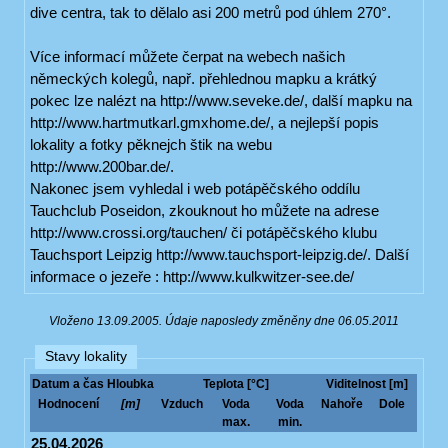
dive centra, tak to dělalo asi 200 metrů pod úhlem 270°.
Více informací můžete čerpat na webech našich
německých kolegů, např. přehlednou mapku a krátký
pokec lze nalézt na http://www.seveke.de/, další mapku na
http://www.hartmutkarl.gmxhome.de/, a nejlepší popis
lokality a fotky pěknejch štik na webu
http://www.200bar.de/.
Nakonec jsem vyhledal i web potápěčského oddílu
Tauchclub Poseidon, zkouknout ho můžete na adrese
http://www.crossi.org/tauchen/ či potápěčského klubu
Tauchsport Leipzig http://www.tauchsport-leipzig.de/. Další
informace o jezeře : http://www.kulkwitzer-see.de/
Vloženo 13.09.2005. Údaje naposledy změněny dne 06.05.2011
Stavy lokality
Datum a čas
Hloubka
Teplota [°C]
Viditelnost [m]
Hodnocení
[m]
Vzduch
Voda
Voda
Nahoře
Dole
max.
min.
25.04.2026