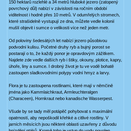
150 hektarů rozlehlé a 34 metrů hluboké jezero (zatopený
povrchový důl) nabízí v závislosti na ročním období
viditelnost i hodně přes 10 metrů. V odumřelých stromech,
které strašidelně vystupují ze dna, můžete vedle kolonií
mušlí objevit i sumce o velikosti více než jeden metr.
Od poloviny šedesátých let nabízí jezero působivou
podvodní kulisu. Početné druhy ryb a bujný porost se
postarají o to, že každý ponor je opravdovým zážitkem.
Najdete zde vedle dalších ryb i štiky, okouny, plotice, kapry,
úhoře, liny a sumce. I drobný život je tu ve vodě bohatě
zastoupen sladkovodními polypy vodní hmyz a larvy.
Flora je tu zastoupena rostlinami, které mají v němčině
jména jako Kammlaichkraut, Armleuchteralgen
(Characeen), Hornkraut nebo kanadische Wasserpest.
Všude by se tady měl potápěč pohybovat s maximální
opatrností, aby nepoškodil křehké a citlivé rostliny. V
jarních měsících jsou některé oblasti uzavřeny z důvodu
hnízdění ptáků. Kromě toho je vstup do vody povolen