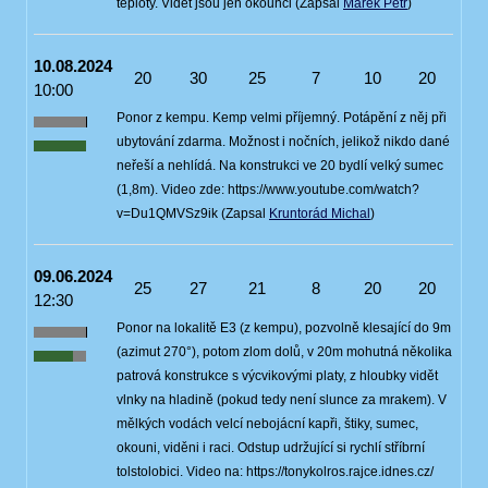
teploty. Vidět jsou jen okounci (Zapsal
Marek Petr
)
10.08.2024
20
30
25
7
10
20
10:00
Ponor z kempu. Kemp velmi příjemný. Potápění z něj při
ubytování zdarma. Možnost i nočních, jelikož nikdo dané
neřeší a nehlídá. Na konstrukci ve 20 bydlí velký sumec
(1,8m). Video zde: https://www.youtube.com/watch?
v=Du1QMVSz9ik (Zapsal
Kruntorád Michal
)
09.06.2024
25
27
21
8
20
20
12:30
Ponor na lokalitě E3 (z kempu), pozvolně klesající do 9m
(azimut 270°), potom zlom dolů, v 20m mohutná několika
patrová konstrukce s výcvikovými platy, z hloubky vidět
vlnky na hladině (pokud tedy není slunce za mrakem). V
mělkých vodách velcí nebojácní kapři, štiky, sumec,
okouni, viděni i raci. Odstup udržující si rychlí stříbrní
tolstolobici. Video na: https://tonykolros.rajce.idnes.cz/