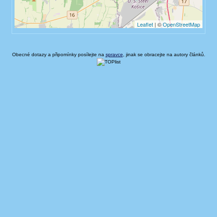
Obecné dotazy a připomínky posílejte na
spravce
, jinak se obracejte na autory článků.