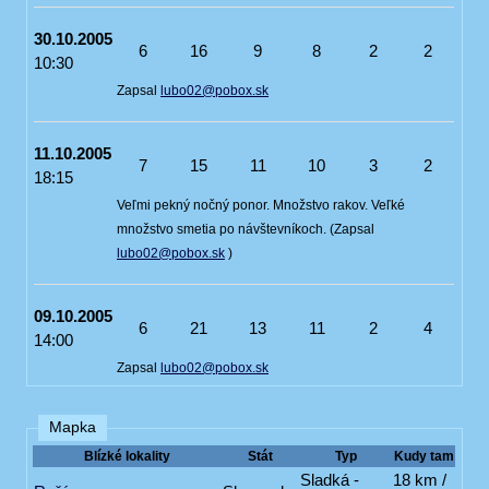
30.10.2005
6
16
9
8
2
2
10:30
Zapsal
lubo02@pobox.sk
11.10.2005
7
15
11
10
3
2
18:15
Veľmi pekný nočný ponor. Množstvo rakov. Veľké
množstvo smetia po návštevníkoch. (Zapsal
lubo02@pobox.sk
)
09.10.2005
6
21
13
11
2
4
14:00
Zapsal
lubo02@pobox.sk
Mapka
Blízké lokality
Stát
Typ
Kudy tam
Sladká -
18 km /