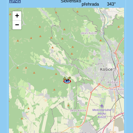
Ružín
Slovensko
přehrada
343°