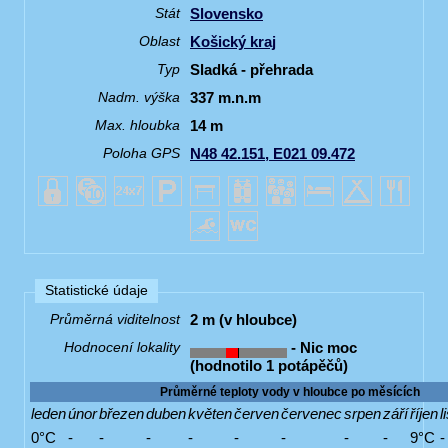
Slovensko
Stát
Košický kraj
Oblast
Sladká - přehrada
Typ
337 m.n.m
Nadm. výška
14 m
Max. hloubka
N48 42.151, E021 09.472
Poloha GPS
Statistické údaje
2 m (v hloubce)
Průměrná viditelnost
- Nic moc
Hodnocení lokality
(hodnotilo 1 potápěčů)
Průměrné teploty vody v hloubce po měsících
leden
únor
březen
duben
květen
červen
červenec
srpen
září
říjen
l
0°C
-
-
-
-
-
-
-
-
9°C
-