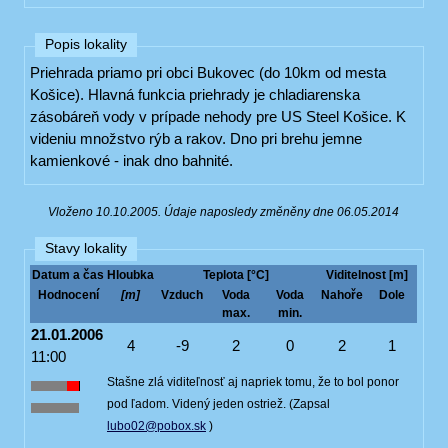
Popis lokality
Priehrada priamo pri obci Bukovec (do 10km od mesta
Košice). Hlavná funkcia priehrady je chladiarenska
zásobáreň vody v prípade nehody pre US Steel Košice. K
videniu množstvo rýb a rakov. Dno pri brehu jemne
kamienkové - inak dno bahnité.
Vloženo 10.10.2005. Údaje naposledy změněny dne 06.05.2014
Stavy lokality
Datum a čas
Hloubka
Teplota [°C]
Viditelnost [m]
Hodnocení
[m]
Vzduch
Voda
Voda
Nahoře
Dole
max.
min.
21.01.2006
4
-9
2
0
2
1
11:00
Stašne zlá viditeľnosť aj napriek tomu, že to bol ponor
pod ľadom. Videný jeden ostriež. (Zapsal
lubo02@pobox.sk
)