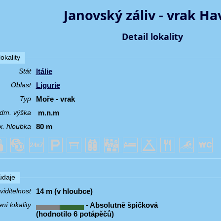
Janovský záliv - vrak H
Detail lokality
okality
Itálie
Stát
Ligurie
Oblast
Moře - vrak
Typ
m.n.m
dm. výška
80 m
. hloubka
 údaje
14 m (v hloubce)
iditelnost
- Absolutně špičková
í lokality
(hodnotilo 6 potápěčů)