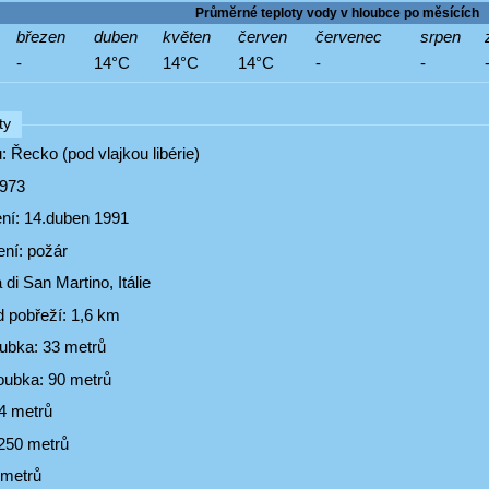
Průměrné teploty vody v hloubce po měsících
březen
duben
květen
červen
červenec
srpen
-
14°C
14°C
14°C
-
-
ty
 Řecko (pod vlajkou libérie)
1973
ní: 14.duben 1991
ení: požár
 di San Martino, Itálie
d pobřeží: 1,6 km
oubka: 33 metrů
oubka: 90 metrů
34 metrů
 250 metrů
1 metrů