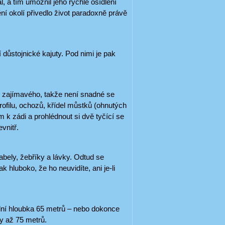
l, a tím umožnil jeho rychlé osídlení
í okolí přivedlo život paradoxně právě
důstojnické kajuty. Pod nimi je pak
o zajímavého, takže není snadné se
rofilu, ochozů, křídel můstků (ohnutých
 k zádi a prohlédnout si dvě tyčící se
vnitř.
kabely, žebříky a lávky. Odtud se
hluboko, že ho neuvidíte, ani je-li
ální hloubka 65 metrů – nebo dokonce
ky až 75 metrů.