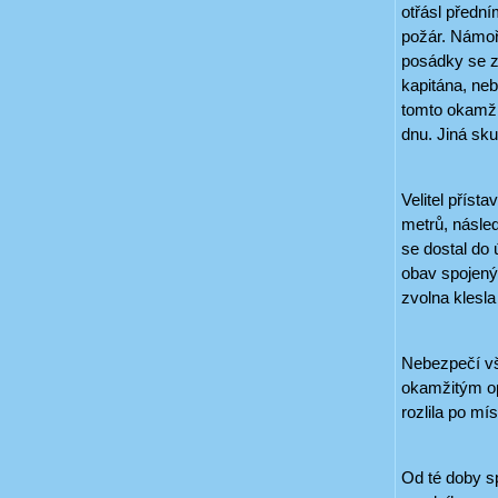
otřásl přední
požár. Námořn
posádky se za
kapitána, neb
tomto okamžik
dnu. Jiná sku
Velitel příst
metrů, násled
se dostal do
obav spojený
zvolna klesla
Nebezpečí vša
okamžitým op
rozlila po mí
Od té doby s