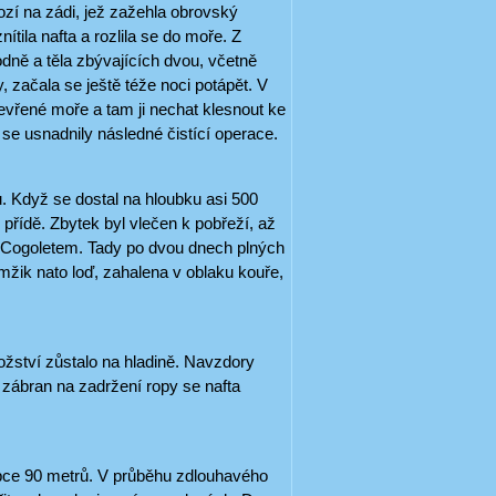
ozí na zádi, jež zažehla obrovský
tila nafta a rozlila se do moře. Z
odně a těla zbývajících dvou, včetně
, začala se ještě téže noci potápět. V
tevřené moře a tam ji nechat klesnout ke
se usnadnily následné čistící operace.
ru. Když se dostal na hloubku asi 500
přídě. Zbytek byl vlečen k pobřeží, až
 Cogoletem. Tady po dvou dnech plných
ik nato loď, zahalena v oblaku kouře,
ožství zůstalo na hladině. Navzdory
zábran na zadržení ropy se nafta
ce 90 metrů. V průběhu zdlouhavého