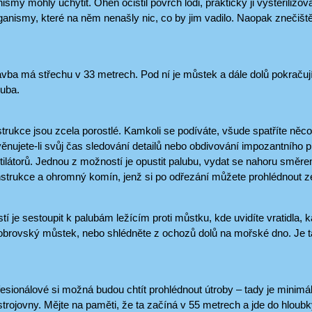
smy mohly uchytit. Oheň očistil povrch lodi, prakticky ji vysterilizova
nismy, které na něm nenašly nic, co by jim vadilo. Naopak znečištěn
vba má střechu v 33 metrech. Pod ní je můstek a dále dolů pokračují 
luba.
trukce jsou zcela porostlé. Kamkoli se podíváte, všude spatříte něc
ěnujete-li svůj čas sledování detailů nebo obdivování impozantního p
ilátorů. Jednou z možností je opustit palubu, vydat se nahoru směrem
strukce a ohromný komín, jenž si po odřezání můžete prohlédnout ze
í je sestoupit k palubám ležícím proti můstku, kde uvidíte vratidla, 
obrovský můstek, nebo shlédněte z ochozů dolů na mořské dno. Je tak 
fesionálové si možná budou chtít prohlédnout útroby – tady je minim
strojovny. Mějte na paměti, že ta začíná v 55 metrech a jde do hloub