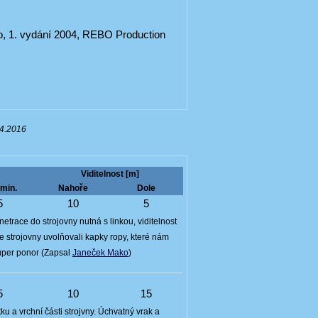
ito, 1. vydání 2004, REBO Production
04.2016
Viditelnost [m]
min.
Nahoře
Dole
5
10
5
etrace do strojovny nutná s linkou, viditelnost
ze strojovny uvolňovali kapky ropy, které nám
 Super ponor (Zapsal
Janeček Mako
)
5
10
15
u a vrchní části strojvny. Úchvatný vrak a