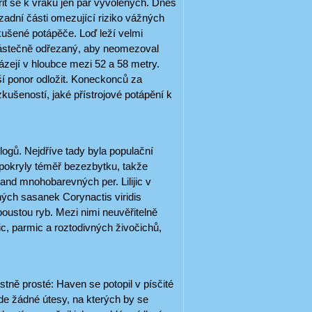
t se k vraku jen pár vyvolených. Dnes
adní části omezující riziko vážných
kušené potápěče. Loď leží velmi
částečně odřezaný, aby neomezoval
ázejí v hloubce mezi 52 a 58 metry.
ší ponor odložit. Koneckonců za
ušeností, jaké přístrojové potápění k
ologů. Nejdříve tady byla populační
 pokryly téměř bezezbytku, takže
land mnohobarevných per. Lilijic v
ných sasanek Corynactis viridis
poustou ryb. Mezi nimi neuvěřitelně
c, parmic a roztodivných živočichů,
stně prosté: Haven se potopil v písčité
kde žádné útesy, na kterých by se