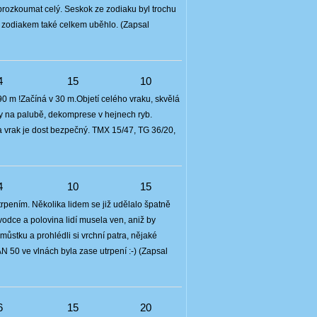
rozkoumat celý. Seskok ze zodiaku byl trochu
d zodiakem také celkem uběhlo. (Zapsal
4
15
10
90 m !Začíná v 30 m.Objetí celého vraku, skvělá
by na palubě, dekomprese v hejnech ryb.
 a vrak je dost bezpečný. TMX 15/47, TG 36/20,
4
10
15
utrpením. Několika lidem se již udělalo špatně
vodce a polovina lidí musela ven, aniž by
můstku a prohlédli si vrchní patra, nějaké
 50 ve vlnách byla zase utrpení :-) (Zapsal
6
15
20