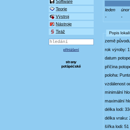
Software
Teorie
leden
únor
Výstroj
-
-
Nástroje
Tiráž
Popis lokali
země původu:
rok výroby: 
přihlášení
datum potope
příčina potop
poloha: Punta
vzdálenost o
minimální hl
maximální hl
délka lodi: 3
délka vraku:
šířka lodi: 5