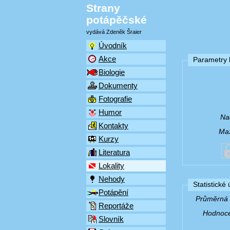
Strany
potápěčské
vydává Zdeněk Šraier
Úvodník
Akce
Parametry l
Biologie
Dokumenty
Fotografie
Humor
Na
Kontakty
Max
Kurzy
Literatura
Lokality
Nehody
Statistické
Potápění
Průměrná v
Reportáže
Hodnocen
Slovník