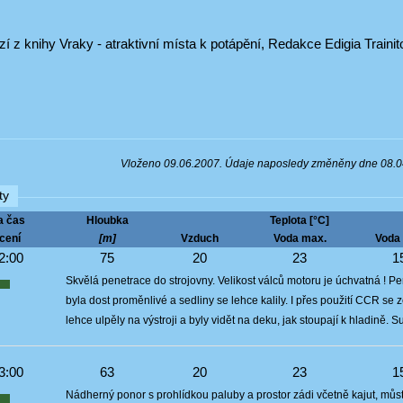
í z knihy Vraky - atraktivní místa k potápění, Redakce Edigia Train
Vloženo 09.06.2007. Údaje naposledy změněny dne 08.
ty
a čas
Hloubka
Teplota [°C]
cení
[m]
Vzduch
Voda max.
Voda 
2:00
75
20
23
1
Skvělá penetrace do strojovny. Velikost válců motoru je úchvatná ! Pen
byla dost proměnlivé a sedliny se lehce kalily. I přes použití CCR se 
lehce ulpěly na výstroji a byly vidět na deku, jak stoupají k hladině.
3:00
63
20
23
1
Nádherný ponor s prohlídkou paluby a prostor zádi včetně kajut, můstk