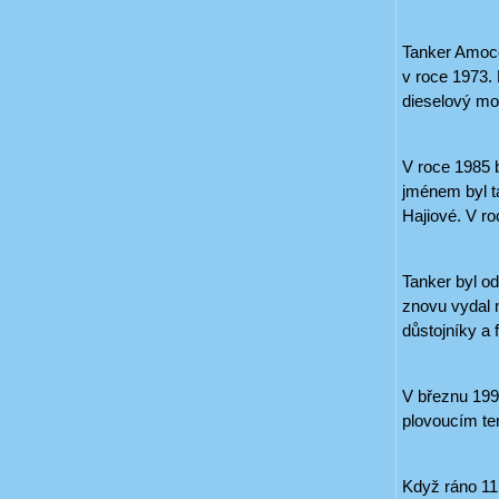
Tanker Amoco 
v roce 1973. 
dieselový mot
V roce 1985 
jménem byl ta
Hajiové. V ro
Tanker byl od
znovu vydal n
důstojníky a 
V březnu 199
plovoucím ter
Když ráno 11.