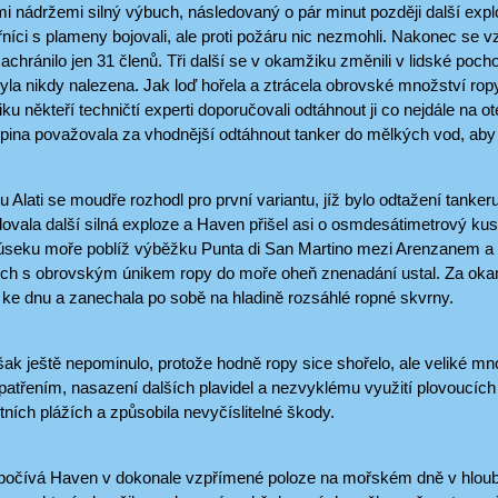
mi nádržemi silný výbuch, následovaný o pár minut později další expl
íci s plameny bojovali, ale proti požáru nic nezmohli. Nakonec se vzní
chránilo jen 31 členů. Tři další se v okamžiku změnili v lidské poch
yla nikdy nalezena. Jak loď hořela a ztrácela obrovské množství ropy
u někteří techničtí experti doporučovali odtáhnout ji co nejdále na o
pina považovala za vhodnější odtáhnout tanker do mělkých vod, aby 
avu Alati se moudře rozhodl pro první variantu, jíž bylo odtažení tanke
ovala další silná exploze a Haven přišel asi o osmdesátimetrový kus 
 úseku moře poblíž výběžku Punta di San Martino mezi Arenzanem a
ch s obrovským únikem ropy do moře oheň znenadání ustal. Za okamž
 ke dnu a zanechala po sobě na hladině rozsáhlé ropné skvrny.
k ještě nepominulo, protože hodně ropy sice shořelo, ale veliké mn
atřením, nasazení dalších plavidel a nezvyklému využití plovoucích 
stních plážích a způsobila nevyčíslitelné škody.
počívá Haven v dokonale vzpřímené poloze na mořském dně v hloub