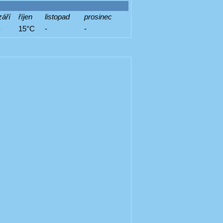
září
říjen
listopad
prosinec
-
15°C
-
-