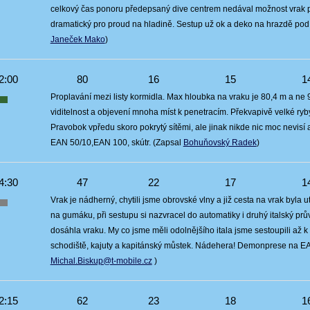
celkový čas ponoru předepsaný dive centrem nedával možnost vrak p
dramatický pro proud na hladině. Sestup už ok a deko na hrazdě po
Janeček Mako
)
2:00
80
16
15
1
Proplavání mezi listy kormidla. Max hloubka na vraku je 80,4 m a ne 
viditelnost a objevení mnoha míst k penetracím. Překvapivě velké ry
Pravobok vpředu skoro pokrytý sítěmi, ale jinak nikde nic moc nevisí
EAN 50/10,EAN 100, skútr. (Zapsal
Bohuňovský Radek
)
4:30
47
22
17
1
Vrak je nádherný, chytili jsme obrovské vlny a již cesta na vrak byla 
na gumáku, při sestupu si nazvracel do automatiky i druhý italský prů
dosáhla vraku. My co jsme měli odolnějšího itala jsme sestoupili až k 
schodiště, kajuty a kapitánský můstek. Nádehera! Demonprese na EAN
Michal.Biskup@t-mobile.cz
)
2:15
62
23
18
1