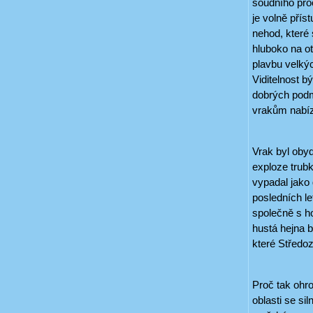
soudního pro
je volně pří
nehod, které 
hluboko na o
plavbu velkýc
Viditelnost b
dobrých podmí
vrakům nabíz
Vrak byl obyd
exploze trubk
vypadal jako 
posledních le
společně s ho
hustá hejna 
které Středo
Proč tak ohro
oblasti se si