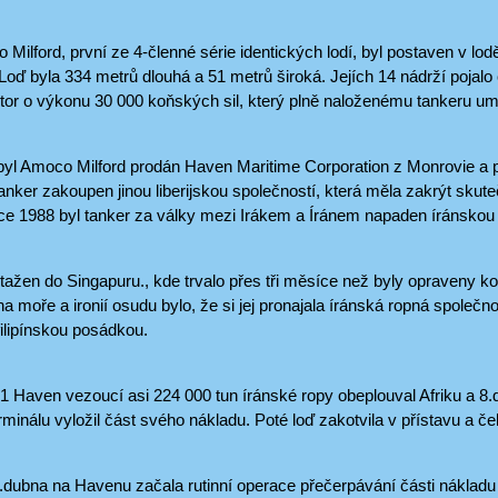
Milford, první ze 4-členné série identických lodí, byl postaven v lo
Loď byla 334 metrů dlouhá a 51 metrů široká. Jejích 14 nádrží pojal
or o výkonu 30 000 koňských sil, který plně naloženému tankeru umo
byl Amoco Milford prodán Haven Maritime Corporation z Monrovie a
nker zakoupen jinou liberijskou společností, která měla zakrýt skutečné 
ce 1988 byl tanker za války mezi Irákem a Íránem napaden íránskou f
tažen do Singapuru., kde trvalo přes tři měsíce než byly opraveny ko
a moře a ironií osudu bylo, že si jej pronajala íránská ropná společno
filipínskou posádkou.
1 Haven vezoucí asi 224 000 tun íránské ropy obeplouval Afriku a 8.
minálu vyložil část svého nákladu. Poté loď zakotvila v přístavu a če
dubna na Havenu začala rutinní operace přečerpávání části nákladu s