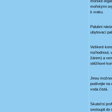
mořské organi
mořskými orga
k vraku.
Palubní násta
ubytovací pa
Veškeré kons
rozhodnout, v
žárem) a vent
stěžňové kon
Jinou možnost
podívejte na 
voda čistá.
Skuteční pro
sestoupit do 