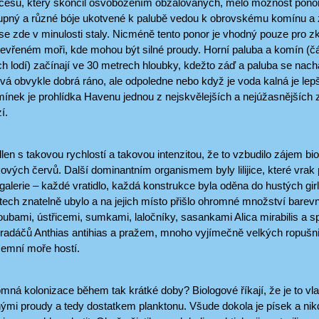
cesu, který skončil osvobozením obžalovaných, mělo možnost ponoři
stupný a různé bóje ukotvené k palubě vedou k obrovskému komínu a z
se zde v minulosti staly. Nicméně tento ponor je vhodný pouze pro z
tevřeném moři, kde mohou být silné proudy. Horní paluba a komín (
h lodí) začínají ve 30 metrech hloubky, kdežto záď a paluba se nach
ývá obvykle dobrá ráno, ale odpoledne nebo když je voda kalná je lep
nek je prohlídka Havenu jednou z nejskvělejších a nejúžasnějších zk
í.
len s takovou rychlostí a takovou intenzitou, že to vzbudilo zájem bi
ových červů. Další dominantním organismem byly lilijice, které vrak
galerie – každé vratidlo, každá konstrukce byla oděna do hustých gir
tech znatelně ubylo a na jejich místo přišlo ohromné množství barev
ubami, ústřicemi, sumkami, laločníky, sasankami Alica mirabilis a s
bradáčů Anthias antihias a pražem, mnoho vyjímečně velkých ropušni
zemní moře hostí.
mná kolonizace během tak krátké doby? Biologové říkají, že je to vla
lnými proudy a tedy dostatkem planktonu. Všude dokola je písek a ni