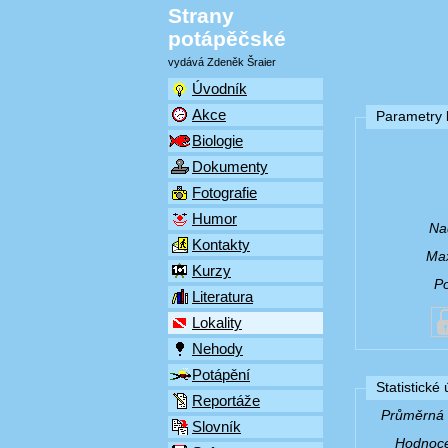
Strany
potápěčské
vydává Zdeněk Šraier
Úvodník
Akce
Parametry l
Biologie
Dokumenty
Fotografie
Humor
Na
Kontakty
Max
Kurzy
P
Literatura
Lokality
Nehody
Potápění
Statistické
Reportáže
Průměrná v
Slovník
Hodnocen