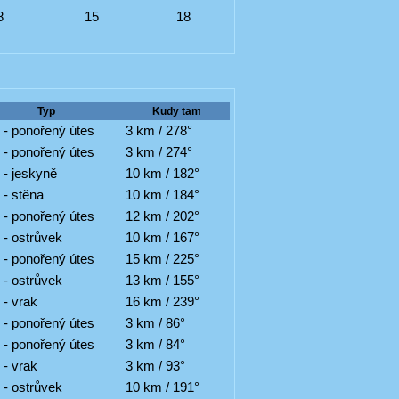
8
15
18
Typ
Kudy tam
 - ponořený útes
3 km / 278°
 - ponořený útes
3 km / 274°
 - jeskyně
10 km / 182°
 - stěna
10 km / 184°
 - ponořený útes
12 km / 202°
 - ostrůvek
10 km / 167°
 - ponořený útes
15 km / 225°
 - ostrůvek
13 km / 155°
 - vrak
16 km / 239°
 - ponořený útes
3 km / 86°
 - ponořený útes
3 km / 84°
 - vrak
3 km / 93°
 - ostrůvek
10 km / 191°