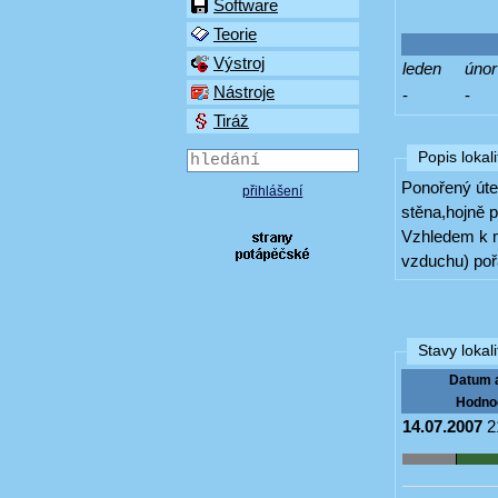
Software
Teorie
Výstroj
leden
únor
Nástroje
-
-
Tiráž
Popis lokali
Ponořený úte
přihlášení
stěna,hojně p
Vzhledem k ma
vzduchu) pořá
Stavy lokali
Datum 
Hodno
14.07.2007
2