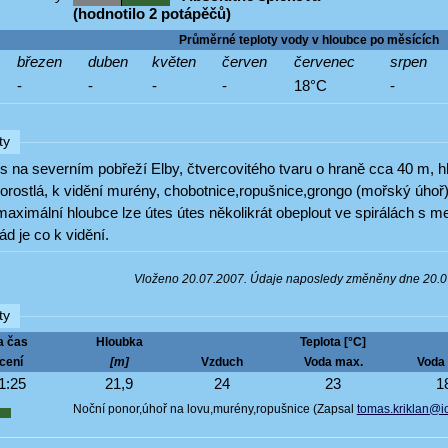
(hodnotilo 2 potápěčů)
Průměrné teploty vody v hloubce po měsících
březen
duben
květen
červen
červenec
srpen
-
-
-
-
18°C
-
ty
s na severním pobřeží Elby, čtvercovitého tvaru o hraně cca 40 m, h
orostlá, k vidění murény, chobotnice,ropušnice,grongo (mořský úhoř
ximální hloubce lze útes útes několikrát obeplout ve spirálách s m
d je co k vidění.
Vloženo 20.07.2007. Údaje naposledy změněny dne 20.
ty
a čas
Hloubka
Teplota [°C]
cení
[m]
Vzduch
Voda max.
Voda 
1:25
21,9
24
23
1
Noční ponor,úhoř na lovu,murény,ropušnice (Zapsal
tomas.kriklan@io