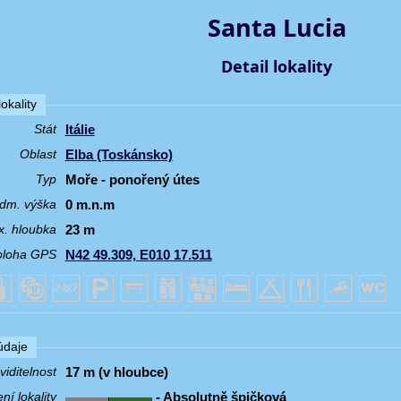
Santa Lucia
Detail lokality
okality
Itálie
Stát
Elba (Toskánsko)
Oblast
Moře - ponořený útes
Typ
0 m.n.m
dm. výška
23 m
. hloubka
N42 49.309, E010 17.511
oloha GPS
 údaje
17 m (v hloubce)
iditelnost
- Absolutně špičková
í lokality