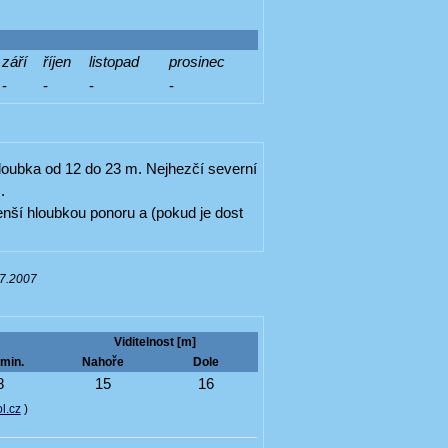
září
říjen
listopad
prosinec
-
-
-
-
loubka od 12 do 23 m. Nejhezčí severní
).
enší hloubkou ponoru a (pokud je dost
07.2007
Viditelnost [m]
min.
Nahoře
Dole
8
15
16
l.cz
)