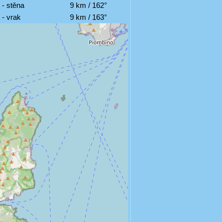
 - stěna
9 km / 162°
 - vrak
9 km / 163°