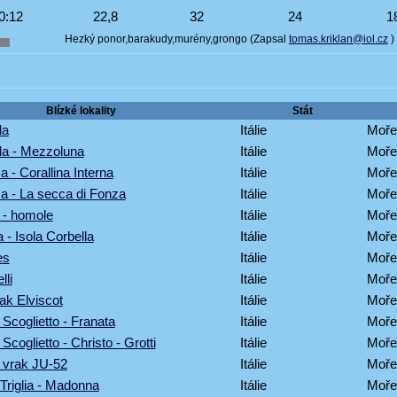
0:12
22,8
32
24
1
Hezký ponor,barakudy,murény,grongo (Zapsal
tomas.kriklan@iol.cz
)
Blízké lokality
Stát
la
Itálie
Moře
la - Mezzoluna
Itálie
Moře
 - Corallina Interna
Itálie
Moře
a - La secca di Fonza
Itálie
Moře
 - homole
Itálie
Moře
a - Isola Corbella
Itálie
Moře
es
Itálie
Moře
lli
Itálie
Moře
ak Elviscot
Itálie
Moře
- Scoglietto - Franata
Itálie
Moře
 Scoglietto - Christo - Grotti
Itálie
Moře
- vrak JU-52
Itálie
Moře
 Triglia - Madonna
Itálie
Moře