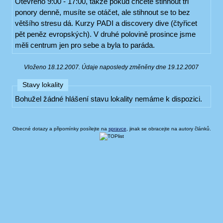
Otevřeno 9:00 - 17:00, takže pokud chcete stihnout tři
ponory denně, musíte se otáčet, ale stihnout se to bez
většího stresu dá. Kurzy PADI a discovery dive (čtyřicet
pět peněz evropských). V druhé polovině prosince jsme
měli centrum jen pro sebe a byla to paráda.
Vloženo 18.12.2007. Údaje naposledy změněny dne 19.12.2007
Stavy lokality
Bohužel žádné hlášení stavu lokality nemáme k dispozici.
Obecné dotazy a připomínky posílejte na
spravce
, jinak se obracejte na autory článků.