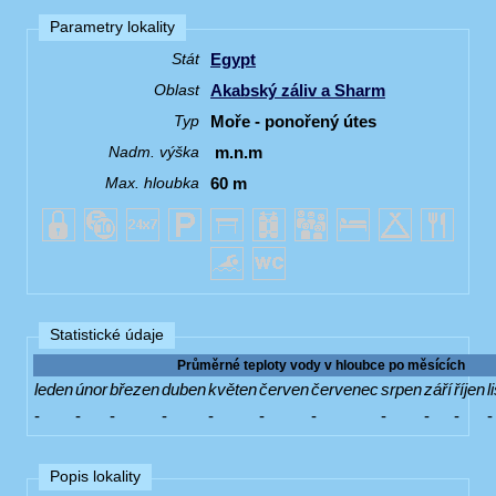
Parametry lokality
Egypt
Stát
Akabský záliv a Sharm
Oblast
Moře - ponořený útes
Typ
m.n.m
Nadm. výška
60 m
Max. hloubka
Statistické údaje
Průměrné teploty vody v hloubce po měsících
leden
únor
březen
duben
květen
červen
červenec
srpen
září
říjen
l
-
-
-
-
-
-
-
-
-
-
-
Popis lokality