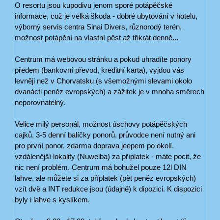
O resortu jsou kupodivu jenom sporé potápěčské
informace, což je velká škoda - dobré ubytování v hotelu,
výborný servis centra Sinai Divers, různorodý terén,
možnost potápění na vlastní pěst až třikrát denně...
Centrum má webovou stránku a pokud uhradíte ponory
předem (bankovní převod, kreditní karta), vyjdou vás
levněji než v Chorvatsku (s všemožnými slevami okolo
dvanácti peněz evropských) a zážitek je v mnoha směrech
neporovnatelný.
Velice milý personál, možnost úschovy potápěčských
cajků, 3-5 denní balíčky ponorů, průvodce není nutný ani
pro první ponor, zdarma doprava jeepem po okolí,
vzdálenější lokality (Nuweiba) za příplatek - máte pocit, že
nic není problém. Centrum má bohužel pouze 12l DIN
lahve, ale můžete si za příplatek (pět peněz evropských)
vzít dvě a INT redukce jsou (údajně) k dipozici. K dispozici
byly i lahve s kyslíkem.