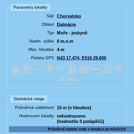
Parametry lokality
Chorvatsko
Stát
Dalmácie
Oblast
Moře - jeskyně
Typ
0 m.n.m
Nadm. výška
4 m
Max. hloubka
N43 17.474, E016 29.605
Poloha GPS
Statistické údaje
15 m (v hloubce)
Průměrná viditelnost
nehodnoceno
Hodnocení lokality
(hodnotilo 0 potápěčů)
Průměrné teploty vody v hloubce po měsících