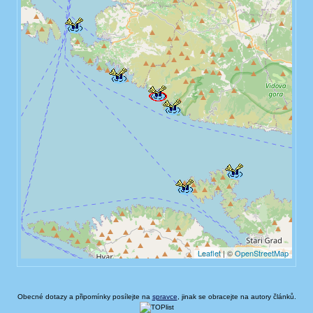
Obecné dotazy a připomínky posílejte na
spravce
, jinak se obracejte na autory článků.