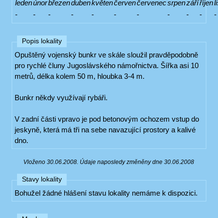
leden
únor
březen
duben
květen
červen
červenec
srpen
září
říjen
l
-
-
-
-
-
-
-
-
-
-
-
Popis lokality
Opuštěný vojenský bunkr ve skále sloužil pravděpodobně
pro rychlé čluny Jugoslávského námořnictva. Šířka asi 10
metrů, délka kolem 50 m, hloubka 3-4 m.
Bunkr někdy využívají rybáři.
V zadní části vpravo je pod betonovým ochozem vstup do
jeskyně, která má tři na sebe navazující prostory a kalivé
dno.
Vloženo 30.06.2008. Údaje naposledy změněny dne 30.06.2008
Stavy lokality
Bohužel žádné hlášení stavu lokality nemáme k dispozici.