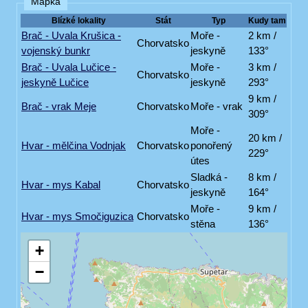
Mapka
Blízké lokality
Stát
Typ
Kudy tam
Brač - Uvala Krušica -
Moře -
2 km /
Chorvatsko
vojenský bunkr
jeskyně
133°
Brač - Uvala Lučice -
Moře -
3 km /
Chorvatsko
jeskyně Lučice
jeskyně
293°
9 km /
Brač - vrak Meje
Chorvatsko
Moře - vrak
309°
Moře -
20 km /
Hvar - mělčina Vodnjak
Chorvatsko
ponořený
229°
útes
Sladká -
8 km /
Hvar - mys Kabal
Chorvatsko
jeskyně
164°
Moře -
9 km /
Hvar - mys Smočiguzica
Chorvatsko
stěna
136°