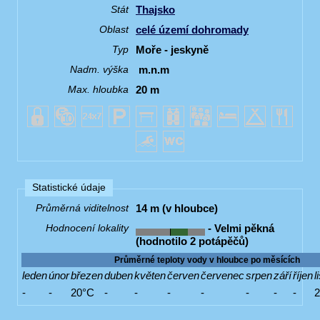
Thajsko
Stát
celé území dohromady
Oblast
Moře - jeskyně
Typ
m.n.m
Nadm. výška
20 m
Max. hloubka
Statistické údaje
14 m (v hloubce)
Průměrná viditelnost
- Velmi pěkná
Hodnocení lokality
(hodnotilo 2 potápěčů)
Průměrné teploty vody v hloubce po měsících
leden
únor
březen
duben
květen
červen
červenec
srpen
září
říjen
l
-
-
20°C
-
-
-
-
-
-
-