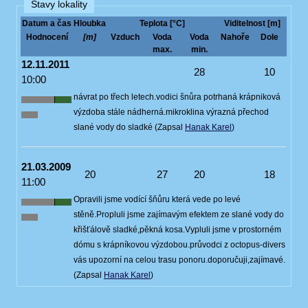
Stavy lokality
Datum a čas
Hloubka
Teplota [°C]
Viditelnost [m]
Hodnocení
[m]
Vzduch
Voda
Voda
Nahoře
Dole
max.
min.
12.11.2011
28
10
10:00
návrat po třech letech.vodici šnůra potrhaná krápniková
výzdoba stále nádherná.mikroklina výrazná přechod
slané vody do sladké (Zapsal
Hanak Karel
)
21.03.2009
20
27
20
18
11:00
Opravili jsme vodící šňůru která vede po levé
stěně.Propluli jsme zajímavým efektem ze slané vody do
křišťálově sladké,pěkná kosa.Vypluli jsme v prostorném
dómu s krápníkovou výzdobou.průvodci z octopus-divers
vás upozorní na celou trasu ponoru.doporučuji,zajímavé.
(Zapsal
Hanak Karel
)