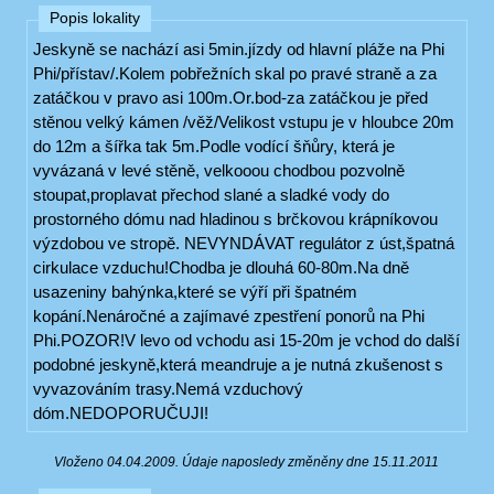
Popis lokality
Jeskyně se nachází asi 5min.jízdy od hlavní pláže na Phi
Phi/přístav/.Kolem pobřežních skal po pravé straně a za
zatáčkou v pravo asi 100m.Or.bod-za zatáčkou je před
stěnou velký kámen /věž/Velikost vstupu je v hloubce 20m
do 12m a šířka tak 5m.Podle vodící šňůry, která je
vyvázaná v levé stěně, velkooou chodbou pozvolně
stoupat,proplavat přechod slané a sladké vody do
prostorného dómu nad hladinou s brčkovou krápníkovou
výzdobou ve stropě. NEVYNDÁVAT regulátor z úst,špatná
cirkulace vzduchu!Chodba je dlouhá 60-80m.Na dně
usazeniny bahýnka,které se výří při špatném
kopání.Nenáročné a zajímavé zpestření ponorů na Phi
Phi.POZOR!V levo od vchodu asi 15-20m je vchod do další
podobné jeskyně,která meandruje a je nutná zkušenost s
vyvazováním trasy.Nemá vzduchový
dóm.NEDOPORUČUJI!
Vloženo 04.04.2009. Údaje naposledy změněny dne 15.11.2011