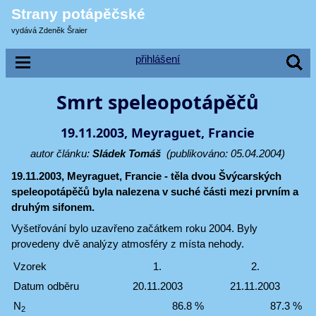
Strany potápěčské
vydává Zdeněk Šraier
přihlášení
Smrt speleopotápěčů
19.11.2003, Meyraguet, Francie
autor článku:
Sládek Tomáš
(publikováno: 05.04.2004)
19.11.2003, Meyraguet, Francie - těla dvou Švýcarských
speleopotápěčů byla nalezena v suché části mezi prvním a
druhým sifonem.
Vyšetřování bylo uzavřeno začátkem roku 2004. Byly
provedeny dvě analýzy atmosféry z místa nehody.
Vzorek
1.
2.
Datum odběru
20.11.2003
21.11.2003
N
86.8 %
87.3 %
2