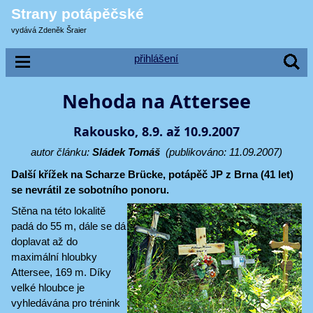
Strany potápěčské
vydává Zdeněk Šraier
přihlášení
Nehoda na Attersee
Rakousko, 8.9. až 10.9.2007
autor článku:
Sládek Tomáš
(publikováno: 11.09.2007)
Další křížek na Scharze Brücke, potápěč JP
z Brna (41 let)
se nevrátil ze sobotního ponoru.
Stěna na této lokalitě
padá do 55 m, dále se dá
doplavat až do
maximální hloubky
Attersee, 169 m. Díky
velké hloubce je
vyhledávána pro trénink