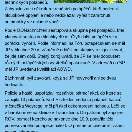
technických potápěčů.
Zahynulo zde i několik rekreačních potápěčů, kteří podcenili
hloubkové opojení a nebo nedokázali vyřešit zamrznutí
automatiky ve chladné vodě.
Podle OÖNachrichten sestupovala skupina pěti potápěčů, kteří
plánovali sestup do hloubky 40 m. Čtyři další potápěči se v
pořádku vynořili. Podle informací na Fóru potápěčském se měl
JP v hloubce 30 m záměrně oddělit od skupiny a signalizovat,
že jde sám dolů. Stejný zdroj uvádí, že JP se měl dopouštět
různých potápěčských výstřelků opakovaně. V adresáři na SP
měl JP uvedenu kvalifikaci AOWD.
Záchranáři byli zavoláni, když se JP nevynořil ani po dvou
hodinách.
Policie a hasiči uspořádali rozsáhlou pátrací akci, do které se
zapojilo 13 potápěčů. Kurt Hitzfelder, vedoucí potápěč hasičů
městečka Weyregg, měl při akci dekompresní nehodu. Léčí se
v barokomoře na klinice v Traunsteinu. Do pátrání byl zapojen
ROV, pomocí kterého se nakonec dne 10.9. podařilo tělo
pohřešovaného potápěče nalézt. O přesné příčině úmrtí zatím
nejsou informace.