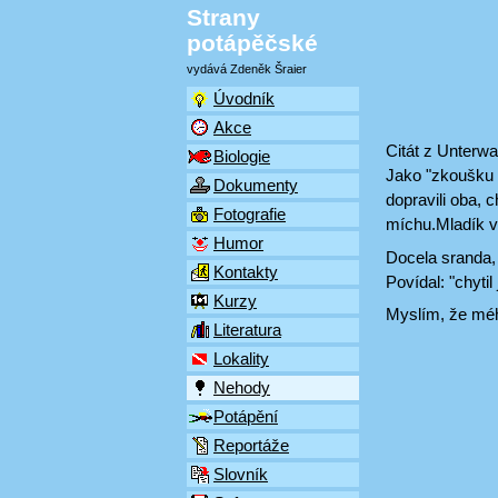
Strany
potápěčské
vydává Zdeněk Šraier
Úvodník
Akce
Citát z Unterwa
Biologie
Jako "zkoušku o
Dokumenty
dopravili oba, 
Fotografie
míchu.Mladík v
Humor
Docela sranda,
Kontakty
Povídal: "chyti
Kurzy
Myslím, že mého
Literatura
Lokality
Nehody
Potápění
Reportáže
Slovník