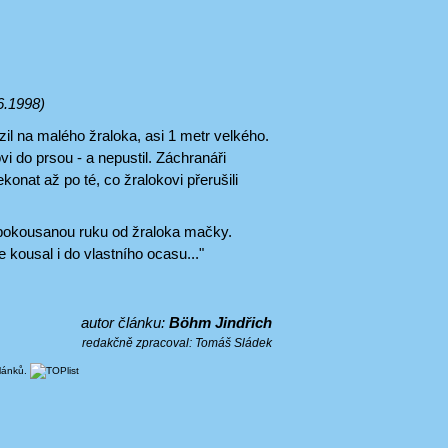
6.1998)
il na malého žraloka, asi 1 metr velkého.
i do prsou - a nepustil. Záchranáři
konat až po té, co žralokovi přerušili
 pokousanou ruku od žraloka mačky.
 kousal i do vlastního ocasu..."
autor článku:
Böhm Jindřich
redakčně zpracoval:
Tomáš Sládek
článků.