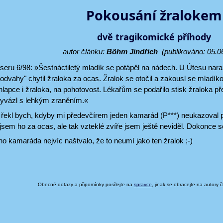
Pokousání žralokem
dvě tragikomické příhody
autor článku:
Böhm Jindřich
(publikováno: 05.0
seru 6/98: »Šestnáctiletý mladík se potápěl na nádech. U Útesu naraz
dvahy" chytil žraloka za ocas. Žralok se otočil a zakousl se mladíkov
chlapce i žraloka, na pohotovost. Lékařům se podařilo stisk žraloka pře
yvázl s lehkým zraněním.«
 řekl bych, kdyby mi předevčírem jeden kamarád (P***) neukazoval
l jsem ho za ocas, ale tak vzteklé zvíře jsem ještě neviděl. Dokonce se
 kamaráda nejvíc naštvalo, že to neumí jako ten žralok ;-)
Obecné dotazy a připomínky posílejte na
spravce
, jinak se obracejte na autory 