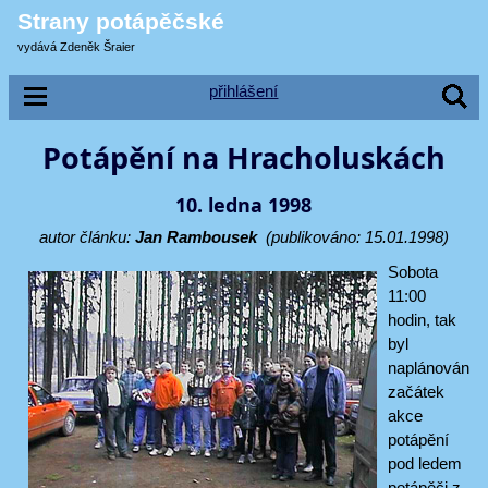
Strany potápěčské
vydává Zdeněk Šraier
přihlášení
Potápění na Hracholuskách
10. ledna 1998
autor článku:
Jan Rambousek
(publikováno: 15.01.1998)
Sobota
11:00
hodin, tak
byl
naplánován
začátek
akce
potápění
pod ledem
potápěči z