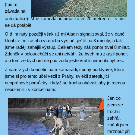
(tuším
závada na
automatice). Mně zamrzla automatika ve 20 metrech . I s tím
se dá potápět.
O tři minuty později však už mi Aladin signalizoval, že v dané
hloubce mi zásoba vzduchu vystačí ještě na 3 minuty, a tak
jsme raději zahájili výstup. Celkem tedy náš ponor trval 8 minut.
Zdeněk v polosucháči se ani netvářil, že bych mu zkazil ponor,
a o tom že bychom se pod vodu ještě vrátili nemohla být řeč.
Z namrzlých končetin nám kamarádi, suchý buddyové, které
jsme si pro tento účel vezli z Prahy, svlékli zateplující
neoprénové pomůcky, i když se trochu obávali, aby je rovnou
neodlomili i s končetinami.
Jen co
jsem se
trochu
zahřáli,
začali jsem
mrznout při