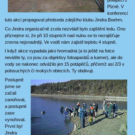
Plzně. V
konferenci
tuto akci propagoval předseda zdejšího klubu Jindra Boehm.
Co Jindra organizačně zcela nezvládl bylo zajištění ledu. Ono
přiznejme si, že při 10 stupních nad nulou se to nezajišťuje
zrovna nejsnadněji. Ve vodě nám zajistil teplotu 4 stupně.
I když akce vypadala jako hromadná (a to ještě na fotce
nevidíte ty, co jsou za objektivy fotoaparátů a kamer), ale do
vody se nakonec odvážilo jen 15 potápěčů, přičemž asi 2/3 v
polosuchých či mokých oblecích. Ty obdivuji.
Postupně
jsme se
začali
zanořovat,
a postupně
zase
vynořovat.
První byl
Jindra