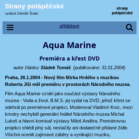
Strany potápěčské
vydává Zdeněk Šraier
přihlášení
Aqua Marine
Premiéra a křest DVD
autor článku:
Sládek Tomáš
(publikováno: 31.01.2004)
Praha, 26.1.2004 - Nový film Mirka Hrdého s muzikou
Roberta Jíši měl premiéru v prostorách Národního muzea.
Film Aqua Marine vznikl jako součást výstavy Národního
muzea - Voda a život. B.M.S. jej vydal na DVD, jehož křest se
odehrál po premiérové projekci. Moderoval Vladimír Kroc, mezi
kmotry nechyběl generální ředitel Národního muzea Michal
Lukeš a hlavní komisař výstavy Miloš Anděra. Premiérovou
projekci shlédl plný sál, nestačily ani dodatečně přidané židle.
Všichni ocenili zajímavé záběry a vynikající muziku,