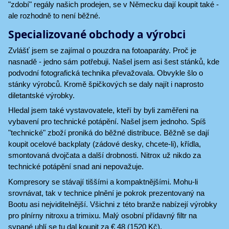
"zdobí" regály našich prodejen, se v Německu dají koupit také -
ale rozhodně to není běžné.
Specializované obchody a výrobci
Zvlášť jsem se zajímal o pouzdra na fotoaparáty. Proč je
nasnadě - jedno sám potřebuji. Našel jsem asi šest stánků, kde
podvodní fotografická technika převažovala. Obvykle šlo o
stánky výrobců. Kromě špičkových se daly najít i naprosto
diletantské výrobky.
Hledal jsem také vystavovatele, kteří by byli zaměřeni na
vybavení pro technické potápění. Našel jsem jednoho. Spíš
"technické" zboží proniká do běžné distribuce. Běžně se dají
koupit ocelové backplaty (zádové desky, chcete-li), křídla,
smontovaná dvojčata a další drobnosti. Nitrox už nikdo za
technické potápění snad ani nepovažuje.
Kompresory se stávají tiššími a kompaktnějšími. Mohu-li
srovnávat, tak v technice plnění je pokrok prezentovaný na
Bootu asi nejviditelnější. Všichni z této branže nabízejí výrobky
pro plnírny nitroxu a trimixu. Malý osobní přídavný filtr na
sypané uhlí se tu dal koupit za € 48 (1520 Kč).