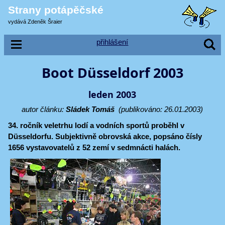
Strany potápěčské
vydává Zdeněk Šraier
přihlášení
Boot Düsseldorf 2003
leden 2003
autor článku:
Sládek Tomáš
(publikováno: 26.01.2003)
34. ročník veletrhu lodí a vodních sportů proběhl v
Düsseldorfu. Subjektivně obrovská akce, popsáno čísly
1656 vystavovatelů z 52 zemí v sedmnácti halách.