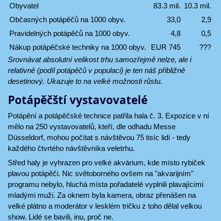
Obyvatel
83.3 mil.
10.3 mil.
Občasných potápěčů na 1000 obyv.
33,0
2,9
Pravidelných potápěčů na 1000 obyv.
4,8
0,5
Nákup potápěčské techniky na 1000 obyv.
EUR 745
???
Srovnávat absolutní velikost trhu samozřejmě nelze, ale i
relativně (podíl potápěčů v populaci) je ten náš přibližně
desetinový. Ukazuje to na velké možnosti růstu.
Potápěčští vystavovatelé
Potápění a potápěčské technice patřila hala č. 3. Expozice v ní
mělo na 250 vystavovatelů, kteří, dle odhadu Messe
Düsseldorf, mohou počítat s návštěvou 75 tisíc lidí - tedy
každého čtvrtého návštěvníka veletrhu.
Střed haly je vyhrazen pro velké akvárium, kde místo rybiček
plavou potápěči. Nic světoborného ovšem na "akvarijním"
programu nebylo, hluchá místa pořadatelé vyplnili plavajícími
mladými muži. Za oknem byla kamera, obraz přenášen na
velké plátno a moderátor v lesklém tričku z toho dělal velkou
show. Lidé se bavili, inu, proč ne.