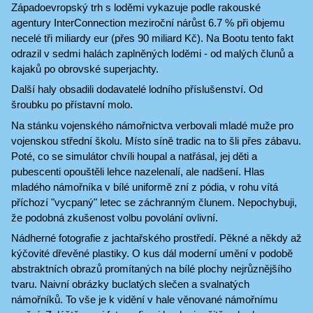
Západoevropský trh s loděmi vykazuje podle rakouské
agentury InterConnection meziroční nárůst 6.7 % při objemu
necelé tři miliardy eur (přes 90 miliard Kč). Na Bootu tento fakt
odrazil v sedmi halách zaplněných loděmi - od malých člunů a
kajaků po obrovské superjachty.
Další haly obsadili dodavatelé lodního příslušenství. Od
šroubku po přístavní molo.
Na stánku vojenského námořnictva verbovali mladé muže pro
vojenskou střední školu. Místo síně tradic na to šli přes zábavu.
Poté, co se simulátor chvíli houpal a natřásal, jej děti a
pubescenti opouštěli lehce nazelenalí, ale nadšení. Hlas
mladého námořníka v bílé uniformě zní z pódia, v rohu vítá
příchozí "vycpaný" letec se záchranným člunem. Nepochybuji,
že podobná zkušenost volbu povolání ovlivní.
Nádherné fotografie z jachtařského prostředí. Pěkné a někdy až
kýčovité dřevěné plastiky. O kus dál moderní umění v podobě
abstraktních obrazů promítaných na bílé plochy nejrůznějšího
tvaru. Naivní obrázky buclatých slečen a svalnatých
námořníků. To vše je k vidění v hale věnované námořnímu