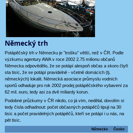
Německý trh
Potápěčský trh v Německu je "trošku" větší, než v ČR. Podle
výzkumu agentury AWA v roce 2002 2.75 milionu občanů
Německa odpovědělo, že se potápí alespoň občas a skoro čtyři
sta tisíc, že se potápí pravidelně - včetně domácích (tj.
německých) lokalit. Německá asociace průmyslu vodních
sportů odhaduje pro rok 2002 prodej potápěčského vybavení za
62 mil. euro, tedy asi za dvě miliardy korun.
Podobné průzkumy v ČR nikdo, co já vím, nedělal, dovolím si
tedy čísla odhadnout: počet občasných potápěčů tipuji na 30
tisíc a počet pravidelných potápěčů, kteří se potápí i u nás, na
pět tisíc.
Německo
Česko