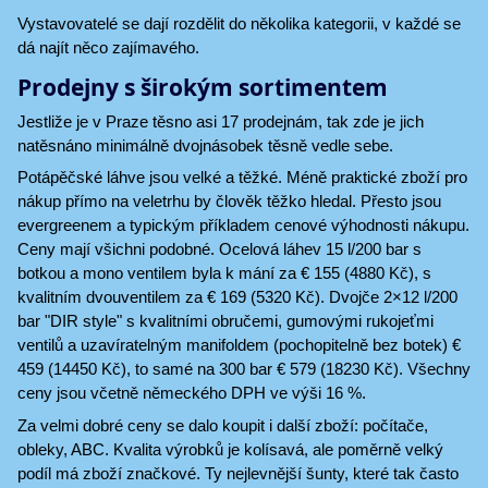
Vystavovatelé se dají rozdělit do několika kategorii, v každé se
dá najít něco zajímavého.
Prodejny s širokým sortimentem
Jestliže je v Praze těsno asi 17 prodejnám, tak zde je jich
natěsnáno minimálně dvojnásobek těsně vedle sebe.
Potápěčské láhve jsou velké a těžké. Méně praktické zboží pro
nákup přímo na veletrhu by člověk těžko hledal. Přesto jsou
evergreenem a typickým příkladem cenové výhodnosti nákupu.
Ceny mají všichni podobné. Ocelová láhev 15 l/200 bar s
botkou a mono ventilem byla k mání za € 155 (4880 Kč), s
kvalitním dvouventilem za € 169 (5320 Kč). Dvojče 2×12 l/200
bar "DIR style" s kvalitními obručemi, gumovými rukojeťmi
ventilů a uzavíratelným manifoldem (pochopitelně bez botek) €
459 (14450 Kč), to samé na 300 bar € 579 (18230 Kč). Všechny
ceny jsou včetně německého DPH ve výši 16 %.
Za velmi dobré ceny se dalo koupit i další zboží: počítače,
obleky, ABC. Kvalita výrobků je kolísavá, ale poměrně velký
podíl má zboží značkové. Ty nejlevnější šunty, které tak často