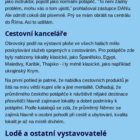
jako instruktor, pojistit jako normální potápěč. "To není žádný
problém, mohu vás o tom ujistit," prohlašoval zástupce DANu.
Ale odmítl cokoli dát písemně. Prý se mám obrátit na centrálu
do Říma. Asi to udělám.
Cestovní kanceláře
Obrovský podíl na výstavní ploše ve všech halách mělo
poskytování služeb spojených s cestováním. Pro potápěče zde
byly nabízeny lokality klasické, jako Španělsko, Egypt,
Maledivy, Karibik, Thajsko - i ty méně klasické, jako například
ukrajinský Krym.
Na první pohled je patrné, že nabídka cestovních produktů je
šitá na míru větší kupní síle a jiné mentalitě. Odhaduji, že
průměrného českého potápěče k návštěvě nějaké destinace
přesvědčí hlavně zajímavé lokality a dobré podmínky k
potápění. Podle katalogů se zdá, že průměrný Němec se
zajímá hlavně o osobní pohodlí při cestě a ubytování, kvalita
lokalit je až na místě druhém.
Lodě a ostatní vystavovatelé