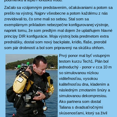
Začalo sa vzájomným predstavením, očakávaniami a potom sa
prešlo na výstroj. Najprv všeobecne a potom každému z nás
zrevidovali to, čo sme mali so sebou. Stal som sa
exemplárnym príkladom nebezpečne konfigurovanej výstroje,
napriek tomu, že som predtým mal dojem že uplatňujem hlavné
princípy DIR konfigurácie. Moja výstroj bola predmetom extra
prednášky, dostal som nový backplate, krídlo, fľaše, prerobil
som pár drobností a bol som pripravený na skúšku ohňom.
Prvý ponor mal byť vstupným
testom kurzu Tech1. Plán bol
jednoduchý - ponor v cca 10 m
so simulovanou nízkou
viditeľnosťou, vysokou
kaliteľnosťou dna, kladením a
následným zmotaním šnúry a
simulovanou dekompresiou.
Ako partnera som dostal
Taliana s dvadsaťročnými
skúsenosťami, ktorý sa živil