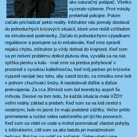
ako saturačný potápač. Všetko
vyzeralo výborne. Prvé minúty
prebiehali pokojne. Potom
začalo prichádzať peklo reality. Inštruktor nás pomaly dostával
do jednoduchých krízových situácií, ktoré sme riešili vzhľadom
na simulované podmienky. Začalo to jednoduchými výpadkami
regulátorov a postupne sa to eskalovalo. Keď sme spravili
nejakú chybu, inštruktor ju vždy dohnal do krajnosti. Keď som
sa pri riešení problému dotkol plutvou dna, vyvalila sa na nás
spŕška piesku a kalu - mali sme sa predsa pohybovať v
prostredí s vysokou kaliteľnosťou, keď môj partner pri krízovke
vypustil navijak bez toho, aby zaistil brzdu, za minútku sme boli
v jednom chuchvalci šnúry. A nasledovali ďaľšie a ďaľsie
prekvapenia. Za cca 30minút som bol teoreticky aspoň 5x
mŕtvola. Desivé na tom bolo, že každá situácia mala VŽDY
veľmi reálny základ a priebeh. Keď som sa na lodi stretol s
ostatnými, bolo mi jasné že majú podobné zážitky. Večer prišlo
premietanie a rozbor videa natočeného pri týchto ponoroch.
Keď som sa videl vo vode a mohol porovnávať vlastné pohyby
s inštruktormi, cítil som sa ako batoľa pri maratónskom
bežcovi. Bol čas sa vrátiť na začiatok. Úplne všetci sme