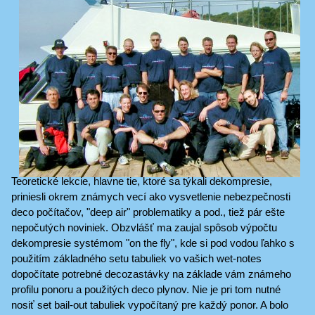
Teoretické lekcie, hlavne tie, ktoré sa týkali dekompresie,
priniesli okrem známych vecí ako vysvetlenie nebezpečnosti
deco počítačov, "deep air" problematiky a pod., tiež pár ešte
nepočutých noviniek. Obzvlášť ma zaujal spôsob výpočtu
dekompresie systémom "on the fly", kde si pod vodou ľahko s
použitím základného setu tabuliek vo vašich wet-notes
dopočítate potrebné decozastávky na základe vám známeho
profilu ponoru a použitých deco plynov. Nie je pri tom nutné
nosiť set bail-out tabuliek vypočítaný pre každý ponor. A bolo