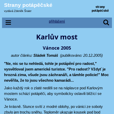
Strany potápěčské
vydává Zdeněk Šraier
přihlášení
Karlův most
Vánoce 2005
autor článku:
Sládek Tomáš
(publikováno: 20.12.2005)
"Ne, nic se tu nehledá, tohle je potápění pro radost,"
vysvětloval jsem americké turistce. "Pro radost? Vždyť je
hrozná zima, všude jsou záchranáři, a támhle policie!" Moc
nevěřila, že to jsou všechno kamarádi...
Jako každý rok o zlaté neděli se na náplavce pod Karlovým
mostem schází potápěči, aby symbolicky oslavili blížící se
Vánoce.
Je krásně. Slunce svítí z modré oblohy, po vánici ze soboty
zbylo jen trochu sněhu. Teploměr ukazuje kousek pod bod