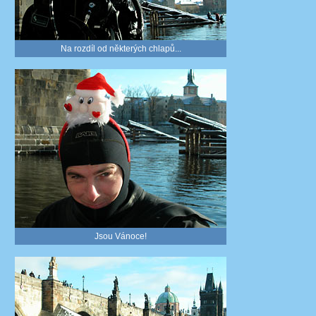
Na rozdíl od některých chlapů...
Jsou Vánoce!