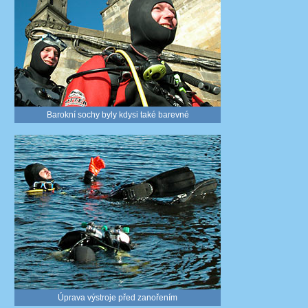
Barokní sochy byly kdysi také barevné
Úprava výstroje před zanořením