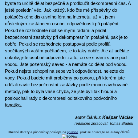
byste to určitě dělat bezpečně a prodloužit dekompresní čas. A
ještě poslední věc. Jak každý, kdo čte mé příspěvky do
potápěčského diskusního fóra na Internetu, už ví, jsem
důsledným zastáncem osobní odpovědnosti při potápění.
Pokud se rozhodnete řídit se mými radami a přidat
bezpečnostní zastávky při dekompresním potápění, pak je to
dobře. Pokud se rozhodnete postupovat podle profilů,
spočítaných vaším počítačem, je to taky dobře. Ale ať uděláte
cokoliv, jste osobně odpovědni za to, co se s vámi stane pod
vodou. Jste pozemský savec - a nemáte co dělat pod vodou.
Pokud nejste schopni na sebe vzít odpovědnost, nelezte do
vody. Pokud budete mít problémy po ponoru, při kterém jste
udělali navíc bezpečnostní zastávky podle mnou navrhované
metody, pak to byla vaše chyba, že jste byli tak hloupí a
poslouchali rady o dekompresi od takového podvodního
fanatika.
autor článku:
Kašpar Václav
redakčně zpracoval:
Tomáš Sládek
Obecné dotazy a připomínky posílejte na
spravce
, jinak se obracejte na autory článků.