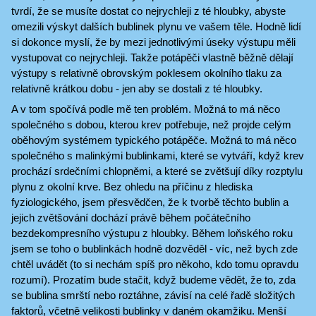
tvrdí, že se musíte dostat co nejrychleji z té hloubky, abyste
omezili výskyt dalších bublinek plynu ve vašem těle. Hodně lidí
si dokonce myslí, že by mezi jednotlivými úseky výstupu měli
vystupovat co nejrychleji. Takže potápěči vlastně běžně dělají
výstupy s relativně obrovským poklesem okolního tlaku za
relativně krátkou dobu - jen aby se dostali z té hloubky.
A v tom spočívá podle mě ten problém. Možná to má něco
společného s dobou, kterou krev potřebuje, než projde celým
oběhovým systémem typického potápěče. Možná to má něco
společného s malinkými bublinkami, které se vytváří, když krev
prochází srdečními chlopněmi, a které se zvětšují díky rozptylu
plynu z okolní krve. Bez ohledu na příčinu z hlediska
fyziologického, jsem přesvědčen, že k tvorbě těchto bublin a
jejich zvětšování dochází právě během počátečního
bezdekompresního výstupu z hloubky. Během loňského roku
jsem se toho o bublinkách hodně dozvěděl - víc, než bych zde
chtěl uvádět (to si nechám spíš pro někoho, kdo tomu opravdu
rozumí). Prozatím bude stačit, když budeme vědět, že to, zda
se bublina smrští nebo roztáhne, závisí na celé řadě složitých
faktorů, včetně velikosti bublinky v daném okamžiku. Menší