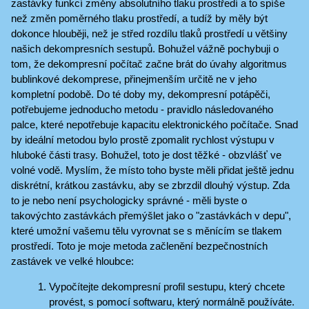
zastávky funkcí změny absolutního tlaku prostředí a to spíše
než změn poměrného tlaku prostředí, a tudíž by měly být
dokonce hlouběji, než je střed rozdílu tlaků prostředí u většiny
našich dekompresních sestupů. Bohužel vážně pochybuji o
tom, že dekompresní počítač začne brát do úvahy algoritmus
bublinkové dekomprese, přinejmenším určitě ne v jeho
kompletní podobě. Do té doby my, dekompresní potápěči,
potřebujeme jednoducho metodu - pravidlo následovaného
palce, které nepotřebuje kapacitu elektronického počítače. Snad
by ideální metodou bylo prostě zpomalit rychlost výstupu v
hluboké části trasy. Bohužel, toto je dost těžké - obzvlášť ve
volné vodě. Myslím, že místo toho byste měli přidat ještě jednu
diskrétní, krátkou zastávku, aby se zbrzdil dlouhý výstup. Zda
to je nebo není psychologicky správné - měli byste o
takovýchto zastávkách přemýšlet jako o "zastávkách v depu",
které umožní vašemu tělu vyrovnat se s měnícím se tlakem
prostředí. Toto je moje metoda začlenění bezpečnostních
zastávek ve velké hloubce:
Vypočítejte dekompresní profil sestupu, který chcete
provést, s pomocí softwaru, který normálně používáte.