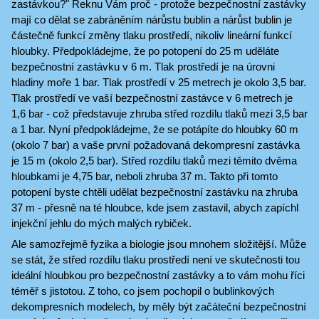
zastávkou?" Řeknu Vám proč - protože bezpečnostní zastávky
mají co dělat se zabráněním nárůstu bublin a nárůst bublin je
částečně funkcí změny tlaku prostředí, nikoliv lineární funkcí
hloubky. Předpokládejme, že po potopení do 25 m uděláte
bezpečnostní zastávku v 6 m. Tlak prostředí je na úrovni
hladiny moře 1 bar. Tlak prostředí v 25 metrech je okolo 3,5 bar.
Tlak prostředí ve vaší bezpečnostní zastávce v 6 metrech je
1,6 bar - což představuje zhruba střed rozdílu tlaků mezi 3,5 bar
a 1 bar. Nyní předpokládejme, že se potápíte do hloubky 60 m
(okolo 7 bar) a vaše první požadovaná dekompresní zastávka
je 15 m (okolo 2,5 bar). Střed rozdílu tlaků mezi těmito dvěma
hloubkami je 4,75 bar, neboli zhruba 37 m. Takto při tomto
potopení byste chtěli udělat bezpečnostní zastávku na zhruba
37 m - přesně na té hloubce, kde jsem zastavil, abych zapíchl
injekční jehlu do mých malých rybiček.
Ale samozřejmě fyzika a biologie jsou mnohem složitější. Může
se stát, že střed rozdílu tlaku prostředí není ve skutečnosti tou
ideální hloubkou pro bezpečnostní zastávky a to vám mohu říci
téměř s jistotou. Z toho, co jsem pochopil o bublinkových
dekompresních modelech, by měly být začáteční bezpečnostní