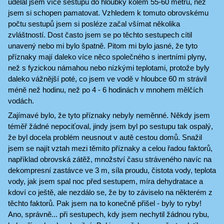
udělal jsem více sestupů do hloubky kolem 55-60 metrů, než
jsem si schopen pamatovat. Vzhledem k tomuto obrovskému
počtu sestupů jsem si posléze začal všímat několika
zvláštností. Dost často jsem se po těchto sestupech cítil
unavený nebo mi bylo špatně. Pitom mi bylo jasné, že tyto
příznaky mají daleko více něco společného s inertními plyny,
než s fyzickou námahou nebo nízkými teplotami, protože byly
daleko vážnější poté, co jsem ve vodě v hloubce 60 m strávil
méně než hodinu, než po 4 - 6 hodinách v mnohem mělčích
vodách.
Zajímavé bylo, že tyto příznaky nebyly neměnné. Někdy jsem
téměř žádné nepociťoval, jindy jsem byl po sestupu tak ospalý,
že byl docela problém neusnout v autě cestou domů. Snažil
jsem se najít vztah mezi těmito příznaky a celou řadou faktorů,
například obrovská zátěž, množství času stráveného navíc na
dekompresní zastávce ve 3 m, síla proudu, čistota vody, teplota
vody, jak jsem spal noc před sestupem, míra dehydratace a
kdoví co ještě, ale nezdálo se, že by to záviselo na některém z
těchto faktorů. Pak jsem na to konečně přišel - byly to ryby!
Ano, správně... při sestupech, kdy jsem nechytil žádnou rybu,