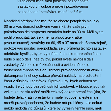
vzdálenost mezi vaší poslední bezpečnostní
zastávkou v hloubce a úrovní požadovanou
bezpečnostní zastávkou menší než 9 m.
Například předpokládejme, že se chcete potopit do hloubky
90 m a váš domácí software vám říká, že vaše první
požadovaná dekompresní zastávka bude na 30 m. Měli byste
profil přepočítat, tak že k němu připočtete krátké
(dvouminutové) zastávky na 60, 45 a 37 metrech. Samozřejmě,
protože váš počítač předpokládá, že v průběhu těchto zastávek
odebíráte kyslík, zbytek vypočítaného dekompresního času
bude o něco delší než by byl, pokud byste nevložili další
zastávky. Ale podle mé zkušenosti a evidentně podle
zkušenosti mnoha dalších, snížení pravděpodobnosti vzniku
dekompresní nehody dalece převáží náklady na prodloužení
času v důsledku zastávek. Opravdu, byl bych ochoten se
vsadit, že výhody bezpečnostních zastávek v hloubce jsou tak
velké, že lze skutečně snížit celkový dekompresní čas (tím, že
budete dělat kratší přestávky v malé hloubce) a ještě máte
menší pravděpodobnost, že budete mít problémy - ale dokud
někdo nedodá víc důkazů, které by vyřešily tenhle spor, měli