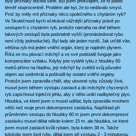
byly příznaky docela silné. Byl jsem překvapen, že to platilo
téměř stoprocentně. Problém ale byl, že to nedávalo smysl.
Proč by měly mít příznaky něco společného s chytáním ryb?
Ve Skutečnosti bych očekával vážnější příznaky právě po
sestupech s chytáním ryb, protože námaha na dně během
takových sestupů byla podstatně vyšší (pronásledovat rybu
není vždy jednoduché). Byl tady ale jeden rozdíl. Jak určitě víte,
většina ryb má jeden vnitřní orgán, který je naplněn plynem.
Říká se mu plovací měchýř a ve své podstatě funguje jako
kompenzátor vztlaku. Kdyby jste vytáhli rybu z hloubky 60
metrů přímo na hladinu, její měchýř by zvětšil svůj původní
objem asi sedmkrát a poškodil by ostatní vnitřní orgány.
Protože jsem zpravidla chtěl, aby ulovené ryby zůstaly živé,
musel jsem během výstupu zastavit a do měchýře chycených
ryb zapíchnout injekční jehlu, aby z něho unikl nadbytečný plyn.
Hloubka, ve které jsem o musel udělat, byla zpravidla mnohem
větší než moje první dekompresní zastávka. Například při
průměrném sestupu do hloubky 60 m jsem první dekompresní
zastávku musel dělat někde kolem 15 m, ale hloubka, ve které
jsem musel zastavit kvůli rybám, byla kolem 38 m. Takže
kdykoliv jsem lovil ryby, dělal jsem při výstupu 2 - 3 minutovou