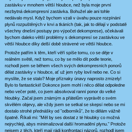
zastávku v mnohem větší hloubce, než byla moje první
nezbytná dekompresní zastávka. Bohužel ale ani tohle
nedávalo mysl. Když bychom vzali v úvahu pouze rozpínání
plynů rozpuštěných v krvi a tkáních (tak, jak to dělají v podstatě
všechny dnešní postupy pro výpočet dekomprese), očekávali
bychom daleko větší problémy s dekompresí se zastávkou ve
větší hloubce díky delší době strávené ve větší hloubce.
Protože patřím k těm, kteří věří spíše tomu, co se děje v
reálném světě, než tomu, co by se mělo dít podle teorie,
rozhodl jsem se během všech svých dekompresních ponorů
dělat zastávky v hloubce, ať už jem ryby lovil nebo ne. Co si
myslíte, že se stalo? Moje příznaky únavy naprosto zmizely!
Bylo to fantastické! Dokonce jsem mohl i něco dělat odpoledne
nebo večer poté, co jsem absolvoval ranní ponor do velké
hloubky. Začal jsem známým a přátelům vyprávět o svém
skvělém objevy, ale vždy jsem se setkal se skepsí nebo se mi
dostalo strohé přednášky od "odborníků", že to dělám vážně
špatně. Říkali mi: "Měl by ses dostat z té hloubky co možná
nejrychleji, abys minimalizoval další hromadění plynu." Protože
nejsem z těch, kteří mají rádi konfrontaci názorů, rozhodl jsem