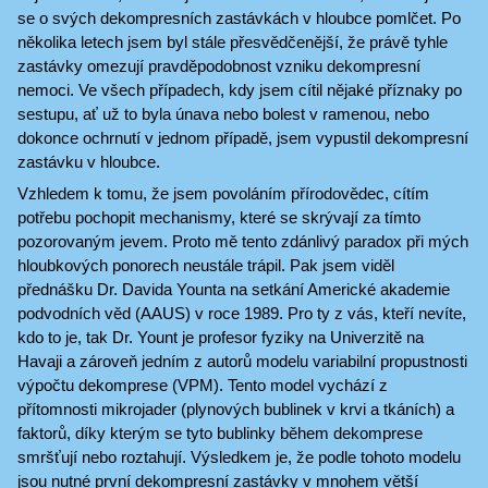
se o svých dekompresních zastávkách v hloubce pomlčet. Po
několika letech jsem byl stále přesvědčenější, že právě tyhle
zastávky omezují pravděpodobnost vzniku dekompresní
nemoci. Ve všech případech, kdy jsem cítil nějaké příznaky po
sestupu, ať už to byla únava nebo bolest v ramenou, nebo
dokonce ochrnutí v jednom případě, jsem vypustil dekompresní
zastávku v hloubce.
Vzhledem k tomu, že jsem povoláním přírodovědec, cítím
potřebu pochopit mechanismy, které se skrývají za tímto
pozorovaným jevem. Proto mě tento zdánlivý paradox při mých
hloubkových ponorech neustále trápil. Pak jsem viděl
přednášku Dr. Davida Younta na setkání Americké akademie
podvodních věd (AAUS) v roce 1989. Pro ty z vás, kteří nevíte,
kdo to je, tak Dr. Yount je profesor fyziky na Univerzitě na
Havaji a zároveň jedním z autorů modelu variabilní propustnosti
výpočtu dekomprese (VPM). Tento model vychází z
přítomnosti mikrojader (plynových bublinek v krvi a tkáních) a
faktorů, díky kterým se tyto bublinky během dekomprese
smršťují nebo roztahují. Výsledkem je, že podle tohoto modelu
jsou nutné první dekompresní zastávky v mnohem větší