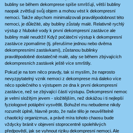
bubliny se během dekomprese spíše smršťují, větší bubliny
naopak zvětšují svůj objem a mohou vést k dekompresní
nemoci. Takže abychom minimalizovali pravděpodobnost této
nemoci, je důležité, aby bubliny zůstaly malé. Relativně rychlý
výstup z hluboké vody k první dekompresní zastávce ale
bubliny malé neudrží! Když počáteční výstup k dekompresní
zastávce zpomalíme (tj. přerušíme jednou nebo dvěma
dekompresními zastávkami), zůstanou bublinky
pravděpodobně dostatečně malé, aby se během zbývajících
dekompresních zastávek ještě více smrštily.
Pokud je na tom něco pravdy, tak si myslím, že naprosto
nevyzpytatelný vznik nemoci z dekomprese má daleko více
něco společného s výstupem ze dna k první dekompresní
zastávce, než se zbývající částí výstupu. Dekompresní nemoc
je velmi složitým jevem - složitějším, než dokážou i ti nejlepší
fyziologové potápění vysvětlit. Bohužel mu nebudeme nikdy
rozumět úplně, hlavně proto, že naše tělo je neuvěřitelně
chaotický organizmus, a právě míra tohoto chaosu bude
vždycky bránit v objevení stoprocentně spolehlivých
předpovědí, jak se vyhnout riziku dekompresní nemoci. Ale