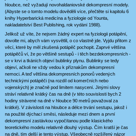
hloubce, než vyžadují novohaldaniovské dekompresní modely.
(Abyste se o tomto modelu dověděli více, přečtěte si kapitolu 6
knihy Hyperbarická medicína a fyziologie od Younta,
nakladatelství Best Publishing, rok vydání 1988).
Jelikož už víte, že nejsem žádný expert na fyziologii potápění,
dovolte mi, abych vám vysvětlil, o co vlastně jde. Vyjdu přitom z
věcí, které by měl zkušená potápěč pochopit. Zaprvé většina
potápěčů ví, že po většině sestupů - i těch bezdekompresních -
se v krvi a tkáních objeví bublinky plynu. Bublinky se tedy
objeví, ačkoli ne vždy vedou k příznakům dekompresní
nemoci. A teď většina dekompresních ponorů vedených
technickými potápěči (na rozdíl od komerčních nebo
vojenských) je značně pod limitem nasycení. Jinými slovy
stráví relativně krátký čas na dně (v této souvislosti bych 2
hodiny strávené na dně v hloubce 90 metrů považoval za
krátké). V závislosti na hloubce a délce trvání sestupu, jakož i
na použité dýchací směsi, následuje mezi dnem a první
dekompresní zastávkou vypočítanou podle klasického
teoretického modelu relativně dlouhý výstup. Čím kratší je čas
na dně, tím delší je tento výstup. Všeobecně rozšířený názor