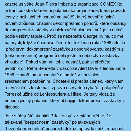
kazetě uslyšíte Jean-Pierra Imberta z organizace COMEX (to
je francouzská komerční potápěčská organizace, která provádí
jedny z nejhlubších ponorů na světě), který hovoří o úplně
novém způsobu chápání dekompresních ponorů, které obsahují
dekompresní zastávky v daleko větší hloubce, než je to nutné
podle většiny tabulek. Proč se nezeptáte George Irvina, co měl
na mysli, když v časopise Deep Tech z ledna roku 1996 řekl, že
"před první dekompresní zastávkou doporučovanou každým z
(dekompresních) programů dělá ještě tři nebo čtyři zastávky
vhloubce". Pokud vám ani tohle nestačí, pak si přečtěte
úvodník dr. Petra Bennetta v časopise Alert Diver z ledna/února
1996. Hovoří tam v podstatě o tomtéž v souvislosti
srekreačním potápěním. Chcete-li si přečíst článek, který vám
"otevře oči", zkuste najít zprávu o zvycích rybářů - potápěčů v
Torreské úžině od LeMessuriera a Hillse. Je tedy vidět, že
nebudu jediný potápěč, který obhajuje dekompresní zastávky v
hloubce.
Jste stále ještě skeptičtí? Tak se vás zeptám: Věříte, že
takzvané "bezpečnostní zastávky" po takzvaných
"bezdekompresních" ponorech dokáží opravdu snížit možnost