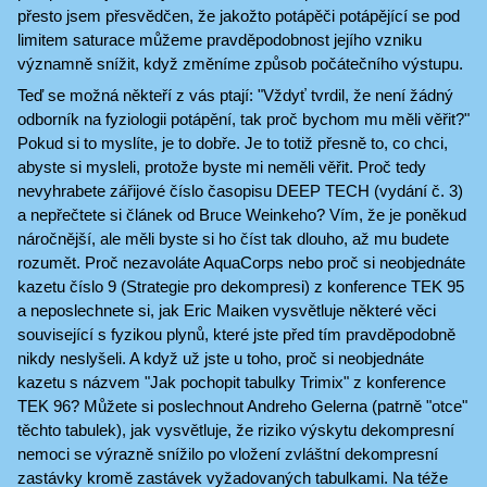
přesto jsem přesvědčen, že jakožto potápěči potápějící se pod
limitem saturace můžeme pravděpodobnost jejího vzniku
významně snížit, když změníme způsob počátečního výstupu.
Teď se možná někteří z vás ptají: "Vždyť tvrdil, že není žádný
odborník na fyziologii potápění, tak proč bychom mu měli věřit?"
Pokud si to myslíte, je to dobře. Je to totiž přesně to, co chci,
abyste si mysleli, protože byste mi neměli věřit. Proč tedy
nevyhrabete zářijové číslo časopisu DEEP TECH (vydání č. 3)
a nepřečtete si článek od Bruce Weinkeho? Vím, že je poněkud
náročnější, ale měli byste si ho číst tak dlouho, až mu budete
rozumět. Proč nezavoláte AquaCorps nebo proč si neobjednáte
kazetu číslo 9 (Strategie pro dekompresi) z konference TEK 95
a neposlechnete si, jak Eric Maiken vysvětluje některé věci
související s fyzikou plynů, které jste před tím pravděpodobně
nikdy neslyšeli. A když už jste u toho, proč si neobjednáte
kazetu s názvem "Jak pochopit tabulky Trimix" z konference
TEK 96? Můžete si poslechnout Andreho Gelerna (patrně "otce"
těchto tabulek), jak vysvětluje, že riziko výskytu dekompresní
nemoci se výrazně snížilo po vložení zvláštní dekompresní
zastávky kromě zastávek vyžadovaných tabulkami. Na téže