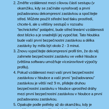
Změřte vzdálenost mezi cílovou částí sestupu (v
okamžiku, kdy se začínáte vynořovat) a první
požadovanou dekompresní zastávkou a spočítejte
střed. Můžete použít střední bod tlaku prostředí,
chcete-li, ale u většiny sestupů v rozsahu
"technického" potápění, bude střed lineární vzdálenosti
dost blízko a je snadnější jej vypočítat. Tato hloubka
bude vaší první bezpečnostní zastávkou a délka
zastávky by měla být okolo 2 - 3 minut.
Znovu vypočítejte dekompresní profil tím, že do něj
zahrnete bezpečnostní zastávku ve velké hloubce
(většina softwaru umožňuje víceúrovňové výpočty
profilu).
Pokud vzdálenost mezi vaší první bezpečnostní
zastávkou v hloubce a vaší první "požadovanou"
zastávkou je větší než 9 m, přidejte druhou
bezpečnostní zastávku v hloubce uprostřed dráhy
mezi první bezpečnostní zastávkou v hloubce a první
požadovanou zastávkou.
Opakujte podle potřeby až do okamžiku, kdy je