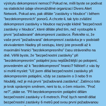
výskytu dekompresní nemoci? Pokud ne, měli byste se podívat
na statistické údaje shromážděné organizací Divers Alert
Network. Pokud ano, pak děláte "zastávky v hloubce" i během
"bezdekompresních" ponorů. A chcete-li, tak tyto zvláštní
dekompresní zastávky v hloubce nazývejte klidně "bezpečností
zastávky v hloubce", které děláte před tím, než vystoupíte k
první "požadované" dekompresní zastávce. Řekněte si, že
vaše první "požadovaná" dekompresní zastávka je v podstatě
ekvivalentem hladiny při sestupu, který jste provedli až k
maximální hranici "bezdekompresního" času stráveného na
dně. Věřili byste, že "bezpečnostní zastávky" při
"bezdekompresním" potápění jsou nejdůležitější po potopení,
provedeném až k "bezdekompresní" hranici? Někteří z vás by
si mohli myslet: "Už jsem dělal bezpečnostní zastávky při
dekompresním potápění, vždy se zastavím o 3 nebo 9 m
hlouběji, než je má první "požadovaná zastávka". Zatímco toto
je krok správným směrem, není to to, o čem mluvím. "Proč
ne?", ptáte se. "Při bezdekompresním potápění dělám
bezpečnostní zastávky v 6 metrech. Proč bych neměl dělat
bezpečnostní zastávky 6 metrů pod svou první požadovanou