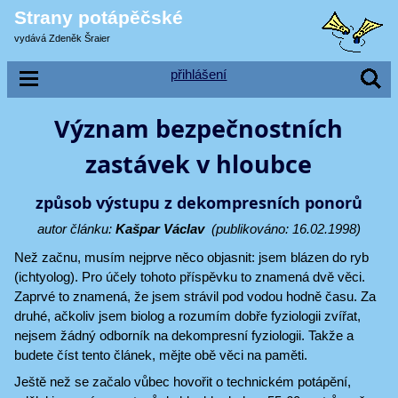
Strany potápěčské
vydává Zdeněk Šraier
přihlášení
Význam bezpečnostních
zastávek v hloubce
způsob výstupu z dekompresních ponorů
autor článku:
Kašpar Václav
(publikováno: 16.02.1998)
Než začnu, musím nejprve něco objasnit: jsem blázen do ryb
(ichtyolog). Pro účely tohoto příspěvku to znamená dvě věci.
Zaprvé to znamená, že jsem strávil pod vodou hodně času. Za
druhé, ačkoliv jsem biolog a rozumím dobře fyziologii zvířat,
nejsem žádný odborník na dekompresní fyziologii. Takže a
budete číst tento článek, mějte obě věci na paměti.
Ještě než se začalo vůbec hovořit o technickém potápění,