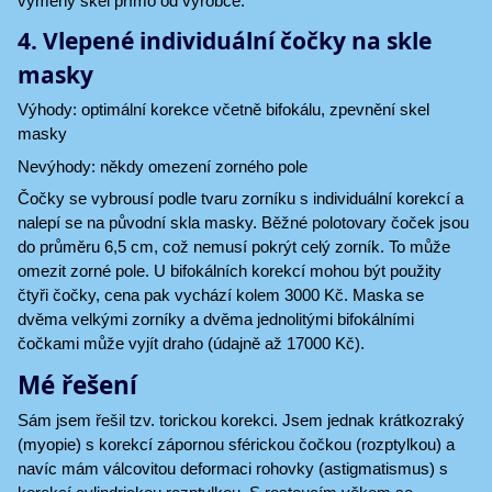
výměny skel přímo od výrobce.
4. Vlepené individuální čočky na skle
masky
Výhody: optimální korekce včetně bifokálu, zpevnění skel
masky
Nevýhody: někdy omezení zorného pole
Čočky se vybrousí podle tvaru zorníku s individuální korekcí a
nalepí se na původní skla masky. Běžné polotovary čoček jsou
do průměru 6,5 cm, což nemusí pokrýt celý zorník. To může
omezit zorné pole. U bifokálních korekcí mohou být použity
čtyři čočky, cena pak vychází kolem 3000 Kč. Maska se
dvěma velkými zorníky a dvěma jednolitými bifokálními
čočkami může vyjít draho (údajně až 17000 Kč).
Mé řešení
Sám jsem řešil tzv. torickou korekci. Jsem jednak krátkozraký
(myopie) s korekcí zápornou sférickou čočkou (rozptylkou) a
navíc mám válcovitou deformaci rohovky (astigmatismus) s