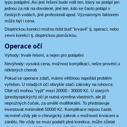
typu potápění. Asi jiné řešení bude volit ten, který se potápí jen
jednou za rok na dovolené, jiné ten, kdo se často potápí v
českých vodách, jiné profesionál apod. Významným faktorem
může být i cena.
Dioptrickou korekci možno řešit buď "krvavě" tj. operací, nebo
zevní korekcí tj. dioptrickou pomůckou.
Operace očí
Výhody: trvalé řešení, a nejen pro potápění
Nevýhody: vysoká cena, možnost komplikací, nelze provést u
některých chorob
Pokud se operace zdaří, máme většinou napořád problém
vyřešen. U mladých očí obvykle stačí zákroky na rohovce.
Obě oči mohou "vyjít" mezi 20000 - 30000 Kč. U starých
(presbyopických) očí je nutná výměna vlastních, ale již
nepružných čoček, za umělé multifokální. To představuje
investovat minimálně 50000 Kč. Komplikace nejsou časté,
nicméně vždy jde o chirurgický zákrok s možností krvácení a
zánětu. Ne vždy se musí podařit plná korekce, může zůstat