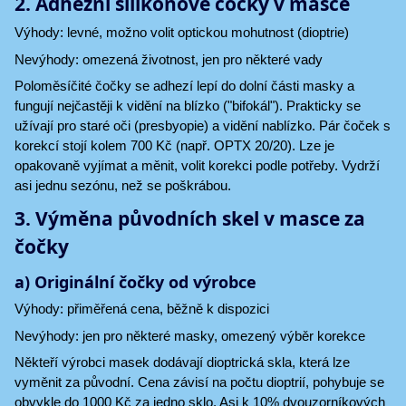
2. Adhezní silikonové čočky v masce
Výhody: levné, možno volit optickou mohutnost (dioptrie)
Nevýhody: omezená životnost, jen pro některé vady
Poloměsíčité čočky se adhezí lepí do dolní části masky a
fungují nejčastěji k vidění na blízko ("bifokál"). Prakticky se
užívají pro staré oči (presbyopie) a vidění nablízko. Pár čoček s
korekcí stojí kolem 700 Kč (např. OPTX 20/20). Lze je
opakovaně vyjímat a měnit, volit korekci podle potřeby. Vydrží
asi jednu sezónu, než se poškrábou.
3. Výměna původních skel v masce za
čočky
a) Originální čočky od výrobce
Výhody: přiměřená cena, běžně k dispozici
Nevýhody: jen pro některé masky, omezený výběr korekce
Někteří výrobci masek dodávají dioptrická skla, která lze
vyměnit za původní. Cena závisí na počtu dioptrií, pohybuje se
obvykle do 1000 Kč za jedno sklo. Asi k 10% dvouzorníkových