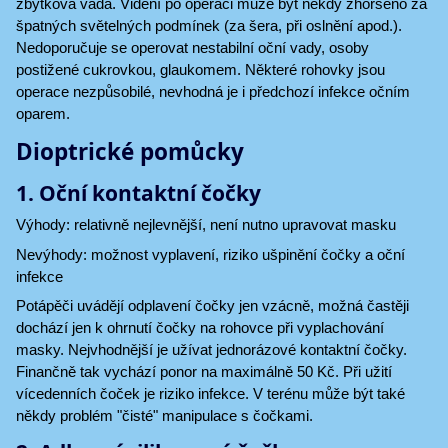
zbytková vada. Vidění po operaci může být někdy zhoršeno za
špatných světelných podmínek (za šera, při oslnění apod.).
Nedoporučuje se operovat nestabilní oční vady, osoby
postižené cukrovkou, glaukomem. Některé rohovky jsou
operace nezpůsobilé, nevhodná je i předchozí infekce očním
oparem.
Dioptrické pomůcky
1. Oční kontaktní čočky
Výhody: relativně nejlevnější, není nutno upravovat masku
Nevýhody: možnost vyplavení, riziko ušpinění čočky a oční
infekce
Potápěči uvádějí odplavení čočky jen vzácně, možná častěji
dochází jen k ohrnutí čočky na rohovce při vyplachování
masky. Nejvhodnější je užívat jednorázové kontaktní čočky.
Finančně tak vychází ponor na maximálně 50 Kč. Při užití
vícedenních čoček je riziko infekce. V terénu může být také
někdy problém "čisté" manipulace s čočkami.