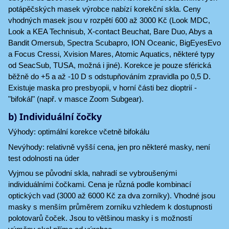
potápěčských masek výrobce nabízí korekční skla. Ceny
vhodných masek jsou v rozpětí 600 až 3000 Kč (Look MDC,
Look a KEA Technisub, X-contact Beuchat, Bare Duo, Abys a
Bandit Omersub, Spectra Scubapro, ION Oceanic, BigEyesEvo
a Focus Cressi, Xvision Mares, Atomic Aquatics, některé typy
od SeacSub, TUSA, možná i jiné). Korekce je pouze sférická
běžně do +5 a až -10 D s odstupňováním zpravidla po 0,5 D.
Existuje maska pro presbyopii, v horní části bez dioptrií -
"bifokál" (např. v masce Zoom Subgear).
b) Individuální čočky
Výhody: optimální korekce včetně bifokálu
Nevýhody: relativně vyšší cena, jen pro některé masky, není
test odolnosti na úder
Vyjmou se původní skla, nahradí se vybroušenými
individuálními čočkami. Cena je různá podle kombinací
optických vad (3000 až 6000 Kč za dva zorníky). Vhodné jsou
masky s menším průměrem zorníku vzhledem k dostupnosti
polotovarů čoček. Jsou to většinou masky i s možností