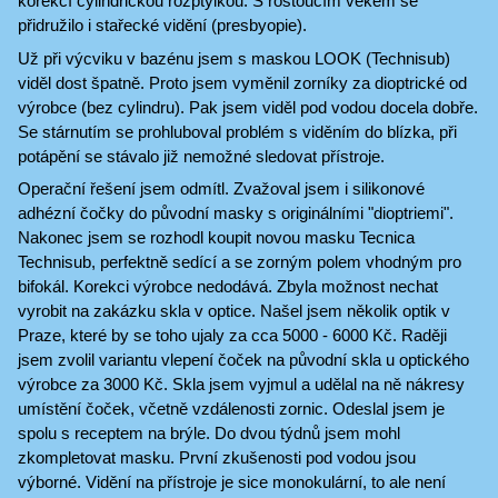
korekcí cylindrickou rozptylkou. S rostoucím věkem se
přidružilo i stařecké vidění (presbyopie).
Už při výcviku v bazénu jsem s maskou LOOK (Technisub)
viděl dost špatně. Proto jsem vyměnil zorníky za dioptrické od
výrobce (bez cylindru). Pak jsem viděl pod vodou docela dobře.
Se stárnutím se prohluboval problém s viděním do blízka, při
potápění se stávalo již nemožné sledovat přístroje.
Operační řešení jsem odmítl. Zvažoval jsem i silikonové
adhézní čočky do původní masky s originálními "dioptriemi".
Nakonec jsem se rozhodl koupit novou masku Tecnica
Technisub, perfektně sedící a se zorným polem vhodným pro
bifokál. Korekci výrobce nedodává. Zbyla možnost nechat
vyrobit na zakázku skla v optice. Našel jsem několik optik v
Praze, které by se toho ujaly za cca 5000 - 6000 Kč. Raději
jsem zvolil variantu vlepení čoček na původní skla u optického
výrobce za 3000 Kč. Skla jsem vyjmul a udělal na ně nákresy
umístění čoček, včetně vzdálenosti zornic. Odeslal jsem je
spolu s receptem na brýle. Do dvou týdnů jsem mohl
zkompletovat masku. První zkušenosti pod vodou jsou
výborné. Vidění na přístroje je sice monokulární, to ale není