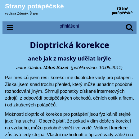
Strany potápěčské
vydává Zdeněk Šraier
přihlášení
Dioptrická korekce
aneb jak z masky udělat brýle
autor článku:
Miloš Sázel
(publikováno: 10.05.2011)
Pár měsíců jsem řešil korekci mé dioptrické vady pro potápění.
Získal jsem snad trochu přehled, který může usnadnit podobné
rozhodování jiným. Shrnuji poznatky získané internetových
zdrojů, z odpovědí potápěčských obchodů, očních optik a firem,
i od zkušených potápěčů.
Možnosti dioptrické korekce pro potápění jsou fyzikálně stejné
jako "na suchu". Obecně platí, že pokud vidím dobře s korekcí
na vzduchu, můžu podobně vidět i ve vodě. Velikost korekce
zůstává tedy stejná. Vlastní rozhodnutí o úpravě vady záleží na