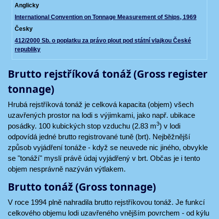
Anglicky
International Convention on Tonnage Measurement of Ships, 1969
Česky
412/2000 Sb. o poplatku za právo plout pod státní vlajkou České
republiky
Brutto rejstříková tonáž (Gross register
tonnage)
Hrubá rejstříková tonáž je celková kapacita (objem) všech
uzavřených prostor na lodi s výjimkami, jako např. ubikace
3
posádky. 100 kubických stop vzduchu (2.83 m
) v lodi
odpovídá jedné brutto registrované tuně (brt). Nejběžnější
způsob vyjádření tonáže - když se neuvede nic jiného, obvykle
se "tonáží" myslí právě údaj vyjádřený v brt. Občas je i tento
objem nesprávně nazýván výtlakem.
Brutto tonáž (Gross tonnage)
V roce 1994 plně nahradila brutto rejstříkovou tonáž. Je funkcí
celkového objemu lodi uzavřeného vnějším povrchem - od kýlu