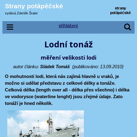
Strany potápěčské
vydává Zdeněk Šraier
přihlášení
Lodní tonáž
měření velikosti lodi
autor článku:
Sládek Tomáš
(publikováno: 13.09.2010)
O mohutnosti lodi, která nás zajímá hlavně u vraků, je
možno si udělat představu z celkové délky a tonáže.
Celková délka (length over all - délka přes všechno) i délka
ve vodorysce (waterline lenght) jsou zřejmé údaje. Zato
tonáží je hned několik.