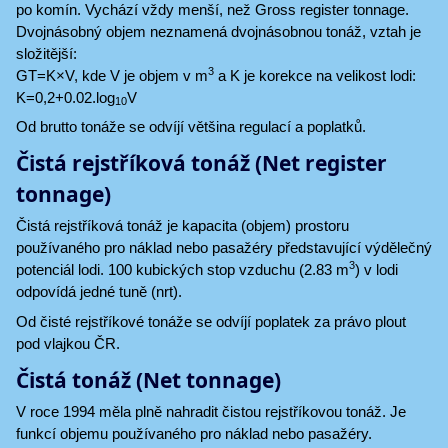
po komín. Vychází vždy menší, než Gross register tonnage.
Dvojnásobný objem neznamená dvojnásobnou tonáž, vztah je
složitější:
3
GT=K×V, kde V je objem v m
a K je korekce na velikost lodi:
K=0,2+0.02.log
V
10
Od brutto tonáže se odvíjí většina regulací a poplatků.
Čistá rejstříková tonáž (Net register
tonnage)
Čistá rejstříková tonáž je kapacita (objem) prostoru
používaného pro náklad nebo pasažéry představující výdělečný
3
potenciál lodi. 100 kubických stop vzduchu (2.83 m
) v lodi
odpovídá jedné tuně (nrt).
Od čisté rejstříkové tonáže se odvíjí poplatek za právo plout
pod vlajkou ČR.
Čistá tonáž (Net tonnage)
V roce 1994 měla plně nahradit čistou rejstříkovou tonáž. Je
funkcí objemu používaného pro náklad nebo pasažéry.