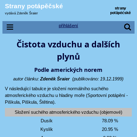
Strany potápěčské
vydává Zdeněk Šraier
přihlášení
Čistota vzduchu a dalších
plynů
Podle amerických norem
autor článku:
Zdeněk Šraier
(publikováno: 19.12.1999)
V následující tabulce je složení normálního suchého
atmosferického vzduchu u hladiny moře (Sportovní potápění -
Piškula, Piškula, Štětina).
Složení suchého atmosferického vzduchu (objemové)
Dusík
78.09 %
Kyslík
20.95 %