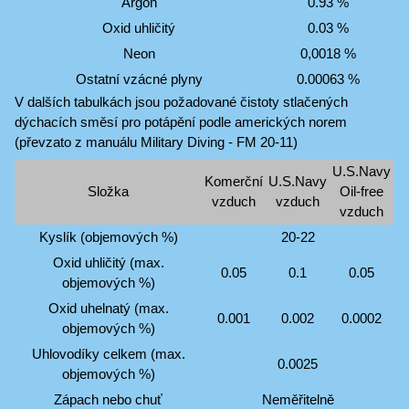
Argon
0.93 %
Oxid uhličitý
0.03 %
Neon
0,0018 %
Ostatní vzácné plyny
0.00063 %
V dalších tabulkách jsou požadované čistoty stlačených
dýchacích směsí pro potápění podle amerických norem
(převzato z manuálu Military Diving - FM 20-11)
U.S.Navy
Komerční
U.S.Navy
Složka
Oil-free
vzduch
vzduch
vzduch
Kyslík (objemových %)
20-22
Oxid uhličitý (max.
0.05
0.1
0.05
objemových %)
Oxid uhelnatý (max.
0.001
0.002
0.0002
objemových %)
Uhlovodíky celkem (max.
0.0025
objemových %)
Zápach nebo chuť
Neměřitelně