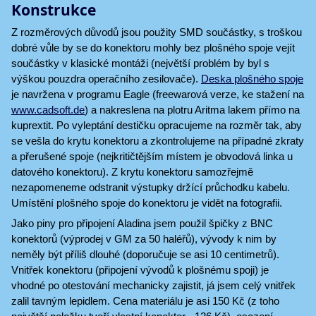
Konstrukce
Z rozměrových důvodů jsou použity SMD součástky, s troškou
dobré vůle by se do konektoru mohly bez plošného spoje vejít
součástky v klasické montáži (největší problém by byl s
výškou pouzdra operačního zesilovače).
Deska plošného spoje
je navržena v programu Eagle (freewarová verze, ke stažení na
www.cadsoft.de
) a nakreslena na plotru Aritma lakem přímo na
kuprextit. Po vyleptání destičku opracujeme na rozměr tak, aby
se vešla do krytu konektoru a zkontrolujeme na případné zkraty
a přerušené spoje (nejkritičtějším místem je obvodová linka u
datového konektoru). Z krytu konektoru samozřejmě
nezapomeneme odstranit výstupky držící průchodku kabelu.
Umístění plošného spoje do konektoru je vidět na fotografii.
Jako piny pro připojení Aladina jsem použil špičky z BNC
konektorů (výprodej v GM za 50 haléřů), vývody k nim by
neměly být příliš dlouhé (doporučuje se asi 10 centimetrů).
Vnitřek konektoru (připojení vývodů k plošnému spoji) je
vhodné po otestování mechanicky zajistit, já jsem celý vnitřek
zalil tavným lepidlem. Cena materiálu je asi 150 Kč (z toho