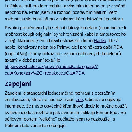
kolébkou, null-modem redukcí a vlastním interfacem je značně
nepohodlná. Proto jsem se rozhodl postavit miniaturní verzi
rozhraní umístěnou přímo v palmovském datovém konektoru.
Prvním problémem bylo sehnat datový konektor (opomineme-li
možnost koupit originální synchronizační kabel a amputovat ho
z něj). Nakonec jsem objevil ostravskou firmu
Hadex
, která
nabízí konektory nejen pro Palmy, ale i pro některá další PDA
(např. iPaq). Přímý odkaz na seznam nabízených konektorů
(platný v době psaní textu) je
http://www.hadex.cz/grcwh/productCatalog.asp?
cat=Konektory%2C+redukce&sCat=PDA
Zapojení
Zapojení je standardni jednosměrné rozhraní s operačním
zesilovačem, které se nachází např.
zde
. Občas se objevuje
informace, že místo obyčejné křemíkové diody je možné použít
svítivou diodu a rozhraní pak svícením indikuje komunikaci. Se
sériovým portem "velkého" počítače jsem to nezkoušel, s
Palmem tato varianta nefunguje.