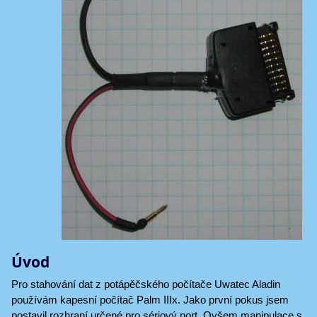
Úvod
Pro stahování dat z potápěčského počítače Uwatec Aladin
používám kapesní počítač Palm IIIx. Jako první pokus jsem
postavil rozhraní určené pro sériový port. Ovšem manipulace s